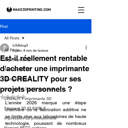
Post
All Posts
lv3dblog3
All Posts
5 janv.
9 min de lecture
Est-il réellement rentable
imprimante 3D
d'acheter une imprimante
filament PETG
3D CREALITY pour ses
filament PLA
projets personnels ?
impression 3d à la demande.
Noté NaN étoiles sur 5.
CREALITY imprimante 3D
L'année 2026 marque une étape 
Filament 3D FLEXIBLE
charnière où la fabrication additive ne 
se limite plus aux laboratoires de haute 
impression 3D professionelle
technologie, poussant de nombreux 
filament PETG carbone