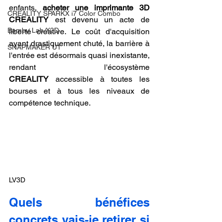
enfants, 
acheter une imprimante 3D 
CREALITY SPARKX i7 Color Combo
CREALITY
 est devenu un acte de 
Bambu Lab X2D
liberté créative. Le coût d'acquisition 
ayant drastiquement chuté, la barrière à 
SNAPMAKER U1
l'entrée est désormais quasi inexistante, 
rendant l'écosystème 
CREALITY
 accessible à toutes les 
bourses et à tous les niveaux de 
compétence technique.
LV3D
Quels bénéfices 
concrets vais-je retirer si 