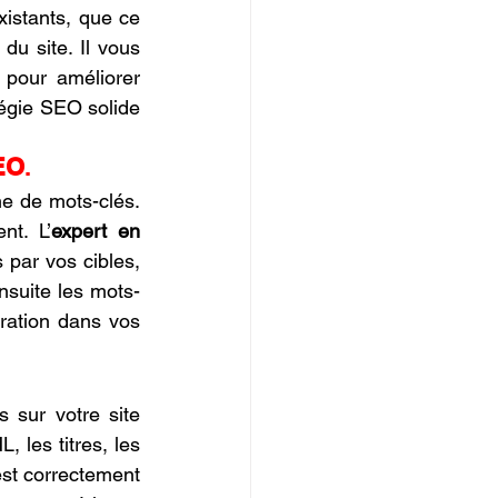
istants, que ce 
u site. Il vous 
pour améliorer 
égie SEO solide 
EO
.
e de mots-clés. 
nt. L’
expert en 
 par vos cibles, 
nsuite les mots-
gration dans vos 
 sur votre site 
, les titres, les 
est correctement 