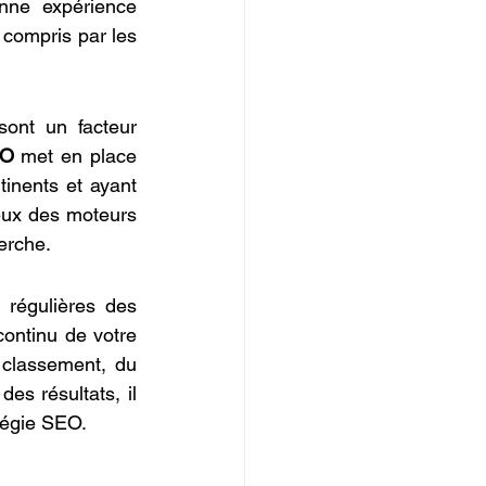
ne expérience 
 compris par les 
ont un facteur 
EO
 met en place 
inents et ayant 
yeux des moteurs 
erche.
régulières des 
continu de votre 
 classement, du 
es résultats, il 
tégie SEO.