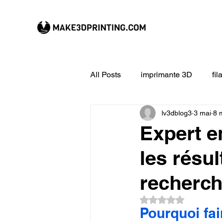
All Posts
imprimante 3D
fi
lv3dblog3
3 mai
8 
CREALITY imprimante 3D
Expert e
les résu
Filament 3D
Formation à l
recherch
impression 3D en ligne
ex
Noté NaN étoiles su
Pourquoi fai