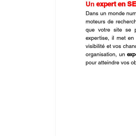
Un 
expert en S
Commerce en Franchise
c
Dans un monde numéri
moteurs de recherche
que votre site se 
CREALITY SPARKX i7 Color 
expertise, il met en
visibilité et vos ch
organisation, un 
exp
pour atteindre vos o