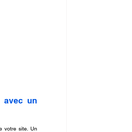
Les étapes pour une stratégie SEO réussie avec un 
L’audit SEO est la première étape pour évaluer la performance actuelle de votre site. Un 