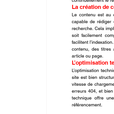
continuellement le r
La création de 
Le contenu est au 
capable de rédiger 
recherche. Cela impli
soit facilement com
facilitent l’indexation
contenu, des titres
article ou page.
L’optimisation t
L’optimisation techn
site est bien structu
vitesse de chargemen
erreurs 404, et bien
technique offre une
référencement.