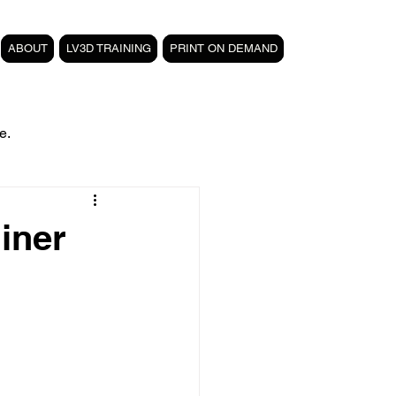
ABOUT
LV3D TRAINING
PRINT ON DEMAND
e.
filament PETG carbone
iner
Formation 3D CPF
 3D
magasin LV3D