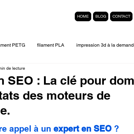
HOME
BLOG
CONTACT
lament PETG
filament PLA
impression 3d à la demand
min de lecture
Filament 3D FLEXIBLE
impression 3D professionelle
n SEO : La clé pour dom
ltats des moteurs de
'impression 3D.
Formation éligible au CPF Impressio
e.
pert en SEO
Formation 3D en ligne.
Refaire piece en
r 5.
re appel à un 
expert en SEO
 ?