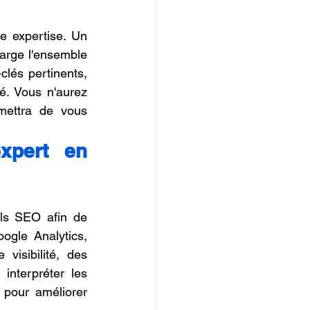
Le référencement naturel est un processus complexe qui exige une grande expertise. Un 
rge l'ensemble 
lés pertinents, 
é. Vous n'aurez 
ettra de vous 
xpert en 
ls SEO afin de 
gle Analytics, 
isibilité, des 
interpréter les 
pour améliorer 