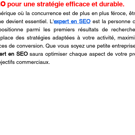
EO
 pour une stratégie efficace et durable.
oncession LV3D
Franchise LV3D
Formation 3D QUAL
que où la concurrence est de plus en plus féroce, être 
 devient essentiel. L'
expert en SEO
 est la personne c
positionne parmi les premiers résultats de recherch
Combo
Bambu Lab X2D
SNAPMAKER U1
 place des stratégies adaptées à votre activité, maximis
ances de conversion. Que vous soyez une petite entrepris
ert en SEO
 saura optimiser chaque aspect de votre pr
bjectifs commerciaux.