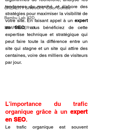
tendances du marché et élabore des 
CREALITY SPARKX i7 Color Combo
stratégies pour maximiser la visibilité de 
Bambu Lab X2D
votre site. En faisant appel à un 
expert 
en SEO
, vous bénéficiez de cette 
SNAPMAKER U1
expertise technique et stratégique qui 
peut faire toute la différence entre un 
site qui stagne et un site qui attire des 
centaines, voire des milliers de visiteurs 
par jour.
L'importance du trafic 
organique grâce à un 
expert 
en SEO
.
Le trafic organique est souvent 