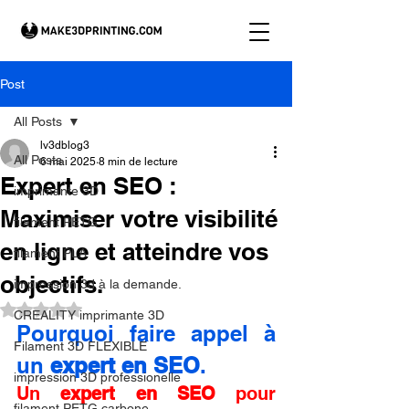
Post
All Posts
lv3dblog3
All Posts
6 mai 2025
8 min de lecture
Expert en SEO :
imprimante 3D
Maximiser votre visibilité
filament PETG
en ligne et atteindre vos
filament PLA
objectifs.
impression 3d à la demande.
Noté NaN étoiles sur 5.
CREALITY imprimante 3D
Pourquoi faire appel à 
Filament 3D FLEXIBLE
un 
expert en SEO
.
impression 3D professionelle
Un 
expert en SEO
 pour 
filament PETG carbone