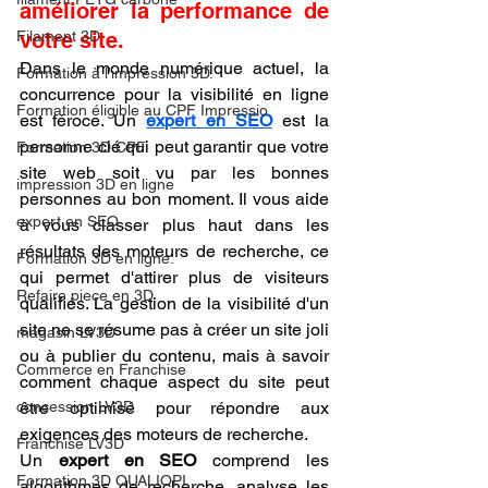
améliorer la performance de 
Filament 3D
votre site.
Dans le monde numérique actuel, la 
Formation à l'impression 3D.
concurrence pour la visibilité en ligne 
Formation éligible au CPF Impressio
est féroce. Un 
expert en SEO
 est la 
personne clé qui peut garantir que votre 
Formation 3D CPF
site web soit vu par les bonnes 
impression 3D en ligne
personnes au bon moment. Il vous aide 
expert en SEO
à vous classer plus haut dans les 
résultats des moteurs de recherche, ce 
Formation 3D en ligne.
qui permet d'attirer plus de visiteurs 
Refaire piece en 3D
qualifiés. La gestion de la visibilité d'un 
site ne se résume pas à créer un site joli 
magasin LV3D
ou à publier du contenu, mais à savoir 
Commerce en Franchise
comment chaque aspect du site peut 
concession LV3D
être optimisé pour répondre aux 
exigences des moteurs de recherche.
Franchise LV3D
Un 
expert en SEO
 comprend les 
Formation 3D QUALIOPI
algorithmes de recherche, analyse les 