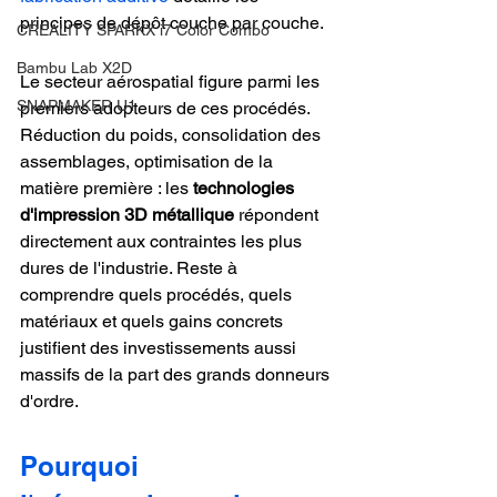
principes de dépôt couche par couche.
CREALITY SPARKX i7 Color Combo
Bambu Lab X2D
Le secteur aérospatial figure parmi les 
SNAPMAKER U1
premiers adopteurs de ces procédés. 
Réduction du poids, consolidation des 
assemblages, optimisation de la 
matière première : les 
technologies 
d'impression 3D métallique
 répondent 
directement aux contraintes les plus 
dures de l'industrie. Reste à 
comprendre quels procédés, quels 
matériaux et quels gains concrets 
justifient des investissements aussi 
massifs de la part des grands donneurs 
d'ordre.
Pourquoi 