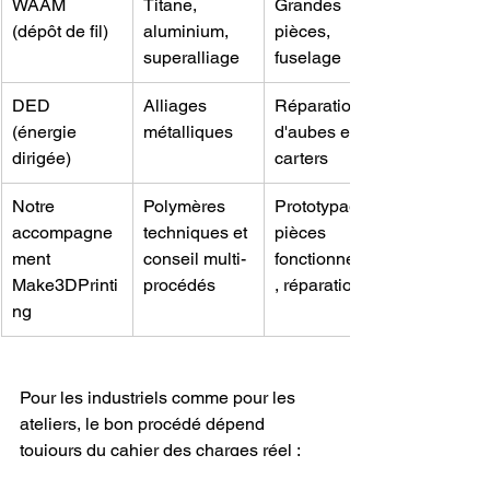
WAAM 
Titane, 
Grandes 
(dépôt de fil)
aluminium, 
pièces, 
superalliage
fuselage
DED 
Alliages 
Réparation 
(énergie 
métalliques
d'aubes et 
dirigée)
carters
Notre 
Polymères 
Prototypage, 
accompagne
techniques et 
pièces 
ment 
conseil multi-
fonctionnelles
Make3DPrinti
procédés
, réparation
ng
Pour les industriels comme pour les 
ateliers, le bon procédé dépend 
toujours du cahier des charges réel : 
volume de production, contrainte 