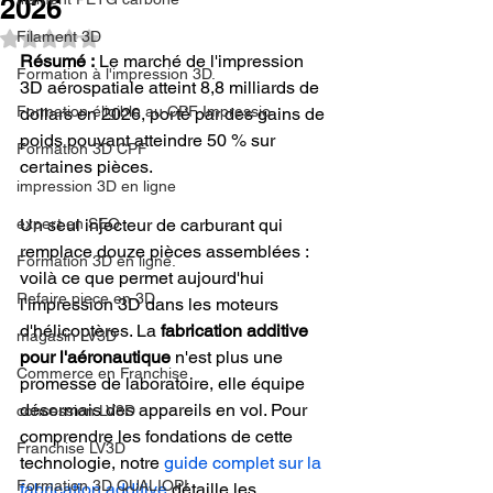
2026
Filament 3D
Noté NaN étoiles sur 5.
Résumé :
 Le marché de l'impression 
Formation à l'impression 3D.
3D aérospatiale atteint 8,8 milliards de 
Formation éligible au CPF Impressio
dollars en 2026, porté par des gains de 
poids pouvant atteindre 50 % sur 
Formation 3D CPF
certaines pièces.
impression 3D en ligne
expert en SEO
Un seul injecteur de carburant qui 
remplace douze pièces assemblées : 
Formation 3D en ligne.
voilà ce que permet aujourd'hui 
Refaire piece en 3D
l'impression 3D dans les moteurs 
d'hélicoptères. La 
fabrication additive 
magasin LV3D
pour l'aéronautique
 n'est plus une 
Commerce en Franchise
promesse de laboratoire, elle équipe 
désormais des appareils en vol. Pour 
concession LV3D
comprendre les fondations de cette 
Franchise LV3D
technologie, notre 
guide complet sur la 
Formation 3D QUALIOPI
fabrication additive
 détaille les 