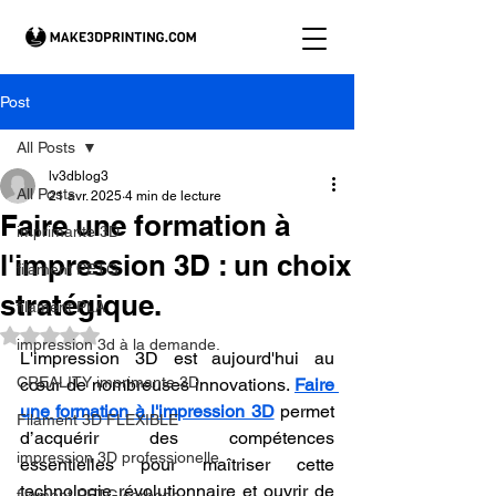
Post
All Posts
lv3dblog3
All Posts
21 avr. 2025
4 min de lecture
Faire une formation à
imprimante 3D
l'impression 3D : un choix
filament PETG
stratégique.
filament PLA
Noté NaN étoiles sur 5.
impression 3d à la demande.
L'impression 3D est aujourd'hui au 
CREALITY imprimante 3D
cœur de nombreuses innovations. 
Faire 
une formation à l'impression 3D
 permet 
Filament 3D FLEXIBLE
d’acquérir des compétences 
impression 3D professionelle
essentielles pour maîtriser cette 
technologie révolutionnaire et ouvrir de 
filament PETG carbone