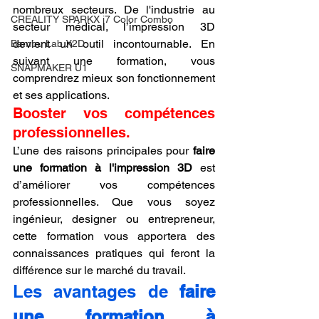
nombreux secteurs. De l'industrie au 
CREALITY SPARKX i7 Color Combo
secteur médical, l’impression 3D 
devient un outil incontournable. En 
Bambu Lab X2D
suivant une formation, vous 
SNAPMAKER U1
comprendrez mieux son fonctionnement 
et ses applications.
Booster vos compétences 
professionnelles.
L’une des raisons principales pour 
faire 
une formation à l'impression 3D
 est 
d’améliorer vos compétences 
professionnelles. Que vous soyez 
ingénieur, designer ou entrepreneur, 
cette formation vous apportera des 
connaissances pratiques qui feront la 
différence sur le marché du travail.
Les avantages de 
faire 
une formation à 