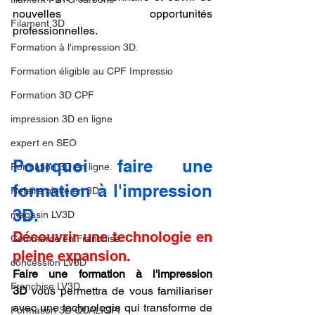
nouvelles opportunités 
Filament 3D
professionnelles.
Formation à l'impression 3D.
Formation éligible au CPF Impressio
Formation 3D CPF
impression 3D en ligne
expert en SEO
Pourquoi faire une 
Formation 3D en ligne.
formation à l'impression 
Refaire piece en 3D
3D.
magasin LV3D
Découvrir une technologie en 
Commerce en Franchise
pleine expansion.
concession LV3D
Faire une formation à l'impression 
Franchise LV3D
3D
 vous permettra de vous familiariser 
avec une technologie qui transforme de 
Formation 3D QUALIOPI