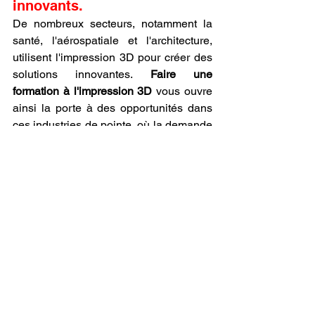
innovants.
De nombreux secteurs, notamment la 
santé, l'aérospatiale et l'architecture, 
utilisent l'impression 3D pour créer des 
solutions innovantes. 
Faire une 
formation à l'impression 3D
 vous ouvre 
ainsi la porte à des opportunités dans 
ces industries de pointe, où la demande 
de professionnels formés est croissante.
Épilogue : Une Nouvelle 
Dimension de 
l’Apprentissage
Alors que le monde de l’impression 3D 
ne cesse d’évoluer, il devient essentiel 
de se former pour maîtriser les 
technologies émergentes, des 
imprimantes 3D les plus avancées aux 