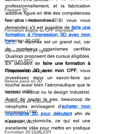
professionnellement, et la fabrication 
Filament 3D
additive figure en tête des compétences 
les plus recherchées. Si vous vous 
Formation à l'impression 3D.
demandez s'il est possible de 
faire une 
Formation éligible au CPF Impressio
formation à l'impression 3D avec mon 
Formation 3D CPF
CPF
, la réponse est un grand oui, car 
de nombreux organismes certifiés 
impression 3D en ligne
Qualiopi proposent des cursus éligibles. 
expert en SEO
En décidant de 
faire une formation à 
l'impression 3D avec mon CPF
, vous 
Formation 3D en ligne.
investissez dans un savoir-faire qui 
Refaire piece en 3D
touche aussi bien l'aéronautique que le 
magasin LV3D
secteur médical ou le design industriel. 
Avant de sauter le pas, beaucoup de 
Commerce en Franchise
néophytes envisagent d'
acheter mon 
concession LV3D
imprimante 3D pour débutant
 afin de 
s'exercer à domicile, ce qui est une 
Franchise LV3D
excellente idée pour mettre en pratique 
Formation 3D QUALIOPI