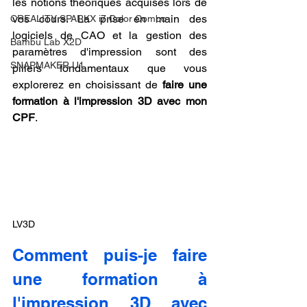
les notions théoriques acquises lors de 
vos cours. La prise en main des 
CREALITY SPARKX i7 Color Combo
logiciels de CAO et la gestion des 
Bambu Lab X2D
paramètres d'impression sont des 
SNAPMAKER U1
piliers fondamentaux que vous 
explorerez en choisissant de 
faire une 
formation à l'impression 3D avec mon 
CPF
.
LV3D
Comment puis-je faire 
une formation à 
l'impression 3D avec 