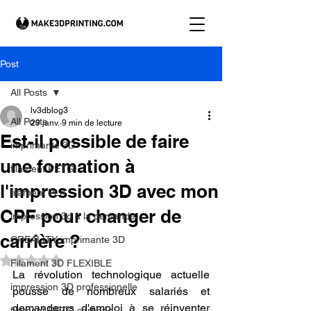
Post
All Posts
lv3dblog3
All Posts
29 janv.
9 min de lecture
Est-il possible de faire
imprimante 3D
une formation à
filament PETG
l'impression 3D avec mon
filament PLA
CPF pour changer de
impression 3d à la demande.
carrière ?
CREALITY imprimante 3D
Noté NaN étoiles sur 5.
Filament 3D FLEXIBLE
La révolution technologique actuelle 
impression 3D professionelle
pousse de nombreux salariés et 
demandeurs d'emploi à se réinventer 
filament PETG carbone