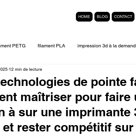
HOME
BLOG
CONTACT
lament PETG
filament PLA
impression 3d à la demand
2025
12 min de lecture
Filament 3D FLEXIBLE
impression 3D professionelle
technologies de pointe fa
nt maîtriser pour faire
'impression 3D.
Formation éligible au CPF Impressio
n à sur une imprimante
pert en SEO
Formation 3D en ligne.
Refaire piece en
et rester compétitif sur 