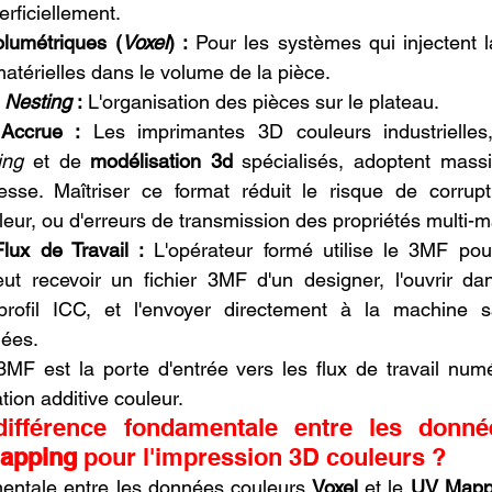
erficiellement.
lumétriques (
Voxel
) :
 Pour les systèmes qui injectent la
matérielles dans le volume de la pièce.
 
Nesting
 :
 L'organisation des pièces sur le plateau.
é Accrue :
 Les imprimantes 3D couleurs industrielles,
ing
 et de 
modélisation 3d
 spécialisés, adoptent mass
sse. Maîtriser ce format réduit le risque de corrupti
leur, ou d'erreurs de transmission des propriétés multi-m
Flux de Travail :
 L'opérateur formé utilise le 3MF pour 
eut recevoir un fichier 3MF d'un designer, l'ouvrir d
profil ICC, et l'envoyer directement à la machine 
uées.
MF est la porte d'entrée vers les flux de travail numé
tion additive couleur.
apping
 pour l'impression 3D couleurs ?
mentale entre les données couleurs 
Voxel
 et le 
UV Mapp