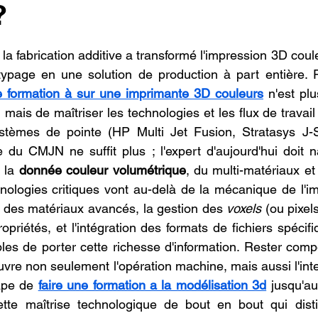
?
oncession LV3D
Franchise LV3D
Formation 3D QUAL
r 5.
 la fabrication additive a transformé l'impression 3D coul
Combo
Bambu Lab X2D
SNAPMAKER U1
ypage en une solution de production à part entière. P
e formation à sur une imprimante 3D couleurs
 n'est pl
 mais de maîtriser les technologies et les flux de travai
stèmes de pointe (HP Multi Jet Fusion, Stratasys J-Ser
du CMJN ne suffit plus ; l'expert d'aujourd'hui doit n
 la 
donnée couleur volumétrique
, du multi-matériaux et d
ologies critiques vont au-delà de la mécanique de l'imp
 des matériaux avancés, la gestion des 
voxels
 (ou pixel
opriétés, et l'intégration des formats de fichiers spécif
es de porter cette richesse d'information. Rester compét
vre non seulement l'opération machine, mais aussi l'inte
tape de 
faire une formation a la modélisation 3d
 jusqu'au
ette maîtrise technologique de bout en bout qui disti