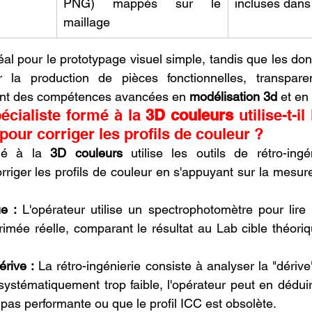
PNG) mappés sur le 
incluses dan
maillage
al pour le prototypage visuel simple, tandis que les do
r la production de pièces fonctionnelles, transpare
ant des compétences avancées en 
modélisation 3d
 et en 
ialiste formé à la 
3D couleurs
 utilise-t-il
 pour corriger les profils de couleur ?
mé à la 
3D couleurs
 utilise les outils de rétro-ingé
riger les profils de couleur en s'appuyant sur la mesure
e :
 L'opérateur utilise un spectrophotomètre pour lire 
.
érive :
 La rétro-ingénierie consiste à analyser la "dérive" 
ystématiquement trop faible, l'opérateur peut en déduir
 pas performante ou que le profil ICC est obsolète.