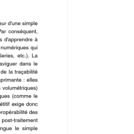
IOPI
eur d'une simple 
ar conséquent, 
us d'apprendre à 
l numériques qui 
ies, etc.). La 
aviguer dans le 
e la traçabilité 
rimante : elles 
s volumétriques) 
iques (comme le 
itif exige donc 
ropérabilité des 
 post-traitement 
ngue le simple 