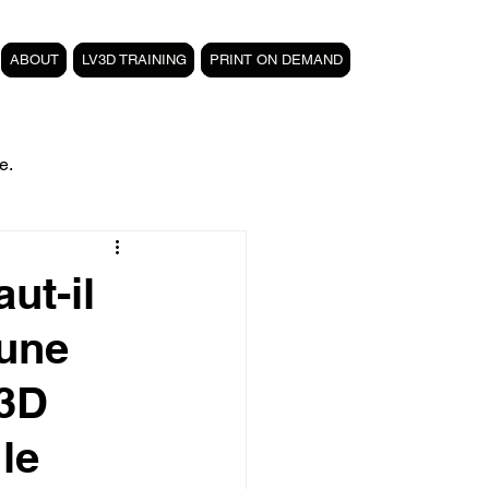
ABOUT
LV3D TRAINING
PRINT ON DEMAND
e.
filament PETG carbone
ut-il
 une
Formation 3D CPF
 3D
 3D
magasin LV3D
le