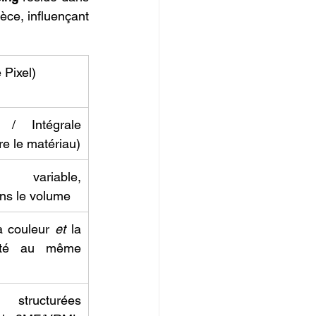
èce, influençant 
 Pixel)
 / Intégrale 
e le matériau)
 variable, 
ns le volume
a couleur 
et
 la 
ilité au même 
tructurées 