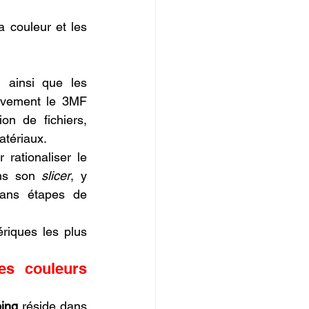
 couleur et les 
 ainsi que les 
ivement le 3MF 
on de fichiers, 
atériaux.
rationaliser le 
ans son 
slicer
, y 
sans étapes de 
riques les plus 
Quelle est la différence fondamentale entre les données couleurs 
ing
 réside dans 