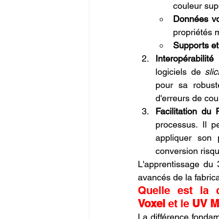
couleur sup
Données vo
propriétés 
Supports et
Interopérabilit
logiciels de 
slic
pour sa robuste
d'erreurs de cou
Facilitation du 
processus. Il p
appliquer son 
conversion risq
L'apprentissage du 3
avancés de la fabrica
Voxel
 et le 
UV M
La différence fonda