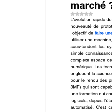
marché 
Commerce en Franchise
c
Noté NaN étoiles su
L'évolution rapide de
CREALITY SPARKX i7 Color 
nouveauté de protot
l'objectif de 
faire un
utiliser une machine,
sous-tendent les sy
simple connaissance 
complexe espace de
numérique. Les techn
englobent la science
pour le rendu des pr
3MF) qui sont capabl
une formation qui cou
logiciels, depuis l'é
automatisé. C'est c