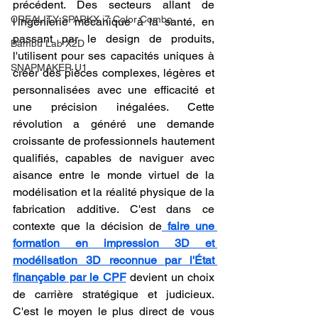
précédent. Des secteurs allant de 
CREALITY SPARKX i7 Color Combo
l'ingénierie mécanique à la santé, en 
passant par le design de produits, 
Bambu Lab X2D
l'utilisent pour ses capacités uniques à 
SNAPMAKER U1
créer des pièces complexes, légères et 
personnalisées avec une efficacité et 
une précision inégalées. Cette 
révolution a généré une demande 
croissante de professionnels hautement 
qualifiés, capables de naviguer avec 
aisance entre le monde virtuel de la 
modélisation et la réalité physique de la 
fabrication additive. C'est dans ce 
contexte que la décision de
faire une 
formation en impression 3D et 
modélisation 3D reconnue par l'État 
finançable par le CPF
 devient un choix 
de carrière stratégique et judicieux. 
C'est le moyen le plus direct de vous 