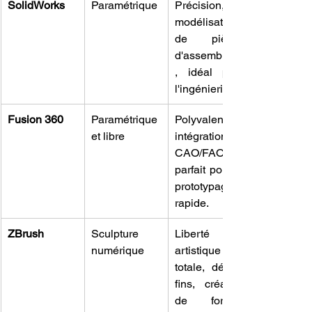
SolidWorks
Paramétrique
Précision, 
modélisation 
de pièces 
d'assemblage
, idéal pour 
l'ingénierie.
Fusion 360
Paramétrique 
Polyvalence, 
et libre
intégration 
CAO/FAO, 
parfait pour le 
prototypage 
rapide.
ZBrush
Sculpture 
Liberté 
numérique
artistique 
totale, détails 
fins, création 
de formes 