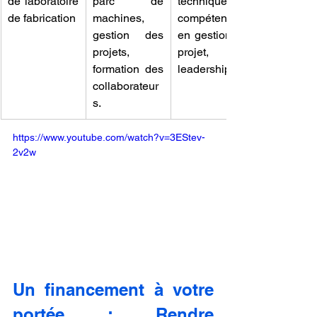
de laboratoire 
parc de 
technique, 
de fabrication
machines, 
compétences 
gestion des 
en gestion de 
projets, 
projet, 
formation des 
leadership.
collaborateur
s.
https://www.youtube.com/watch?v=3EStev-
2v2w
Un financement à votre 
portée : Rendre 