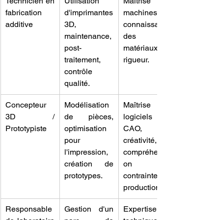
Technicien en 
Utilisation 
Maîtrise des 
fabrication 
d'imprimantes 
machines, 
additive
3D, 
connaissance 
maintenance, 
des 
post-
matériaux, 
traitement, 
rigueur.
contrôle 
qualité.
Concepteur 
Modélisation 
Maîtrise des 
3D / 
de pièces, 
logiciels 
Prototypiste
optimisation 
CAO, 
pour 
créativité, 
l'impression, 
compréhensi
création de 
on des 
prototypes.
contraintes de 
production.
Responsable 
Gestion d'un 
Expertise 