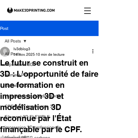
Post
All Posts
lv3dblog3
All Posts
14 nov. 2025
10 min de lecture
Le futur se construit en
imprimante 3D
3D : L'opportunité de faire
filament PETG
une formation en
filament PLA
impression 3D et
impression 3d à la demande.
modélisation 3D
CREALITY imprimante 3D
reconnue par l'État
Filament 3D FLEXIBLE
finançable par le CPF.
impression 3D professionelle
Noté NaN étoiles sur 5.
filament PETG carbone