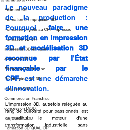
Le nouveau paradigme 
Filament 3D
de la production : 
Formation à l'impression 3D.
Pourquoi 
faire une 
Formation éligible au CPF Impressio
formation en impression 
Formation 3D CPF
3D et modélisation 3D 
impression 3D en ligne
reconnue par l'État 
expert en SEO
finançable par le 
Formation 3D en ligne.
CPF.
 est une démarche 
Refaire piece en 3D
d'innovation.
magasin LV3D
Commerce en Franchise
L'impression 3D, autrefois reléguée au 
concession LV3D
rang de curiosité pour passionnés, est 
aujourd'hui le moteur d'une 
Franchise LV3D
transformation industrielle sans 
Formation 3D QUALIOPI