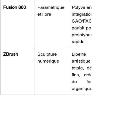
Fusion 360
Paramétrique 
Polyvalence, 
et libre
intégration 
CAO/FAO, 
parfait pour le 
prototypage 
rapide.
ZBrush
Sculpture 
Liberté 
numérique
artistique 
totale, détails 
fins, création 
de formes 
organiques.