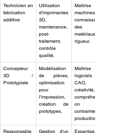
Technicien en 
Utilisation 
Maîtrise des 
fabrication 
d'imprimantes 
machines, 
additive
3D, 
connaissance 
maintenance, 
des 
post-
matériaux, 
traitement, 
rigueur.
contrôle 
qualité.
Concepteur 
Modélisation 
Maîtrise des 
3D / 
de pièces, 
logiciels 
Prototypiste
optimisation 
CAO, 
pour 
créativité, 
l'impression, 
compréhensi
création de 
on des 
prototypes.
contraintes de 
production.
Responsable 
Gestion d'un 
Expertise 