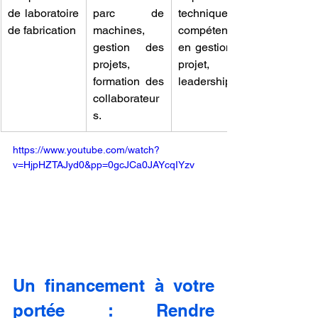
de laboratoire 
parc de 
technique, 
de fabrication
machines, 
compétences 
gestion des 
en gestion de 
projets, 
projet, 
formation des 
leadership.
collaborateur
s.
https://www.youtube.com/watch?
v=HjpHZTAJyd0&pp=0gcJCa0JAYcqIYzv
Un financement à votre 
portée : Rendre 