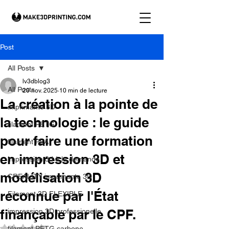
Post
All Posts
lv3dblog3
All Posts
20 nov. 2025
10 min de lecture
La création à la pointe de
imprimante 3D
la technologie : le guide
filament PETG
pour faire une formation
filament PLA
en impression 3D et
impression 3d à la demande.
modélisation 3D
CREALITY imprimante 3D
reconnue par l'État
Filament 3D FLEXIBLE
finançable par le CPF.
impression 3D professionelle
Noté NaN étoiles sur 5.
filament PETG carbone