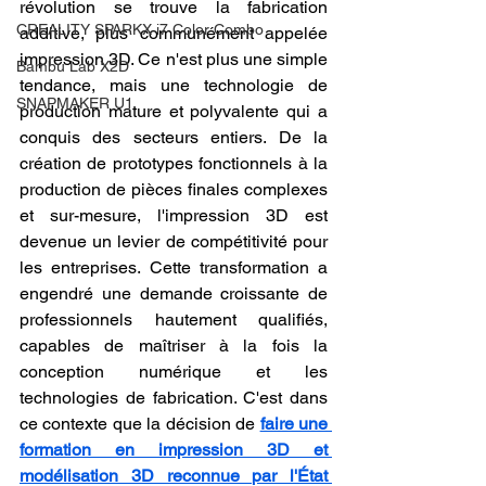
révolution se trouve la fabrication 
CREALITY SPARKX i7 Color Combo
additive, plus communément appelée 
impression 3D. Ce n'est plus une simple 
Bambu Lab X2D
tendance, mais une technologie de 
SNAPMAKER U1
production mature et polyvalente qui a 
conquis des secteurs entiers. De la 
création de prototypes fonctionnels à la 
production de pièces finales complexes 
et sur-mesure, l'impression 3D est 
devenue un levier de compétitivité pour 
les entreprises. Cette transformation a 
engendré une demande croissante de 
professionnels hautement qualifiés, 
capables de maîtriser à la fois la 
conception numérique et les 
technologies de fabrication. C'est dans 
ce contexte que la décision de 
faire une 
formation en impression 3D et 
modélisation 3D reconnue par l'État 