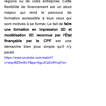
régions ou de votre entreprise. Cette 
flexibilité de financement est un atout 
majeur qui rend le parcours de 
formation accessible à tous ceux qui 
sont motivés à se former. Le fait de 
faire 
une formation en impression 3D et 
modélisation 3D reconnue par l'État 
finançable par le CPF
 est une 
démarche bien plus simple qu'il n'y 
paraît.
https://www.youtube.com/watch?
v=wqni8Z0mEnY&pp=0gcJCa0JAYcqIYzv
Le développement 
personnel : L'apport 