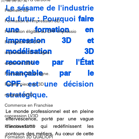
Le sésame de l'industrie 
Filament 3D
du futur : Pourquoi 
faire 
Formation à l'impression 3D.
une formation en 
Formation éligible au CPF Impressio
impression 3D et 
Formation 3D CPF
modélisation 3D 
impression 3D en ligne
reconnue par l'État 
expert en SEO
finançable par le 
Formation 3D en ligne.
CPF.
 est une décision 
Refaire piece en 3D
stratégique.
magasin LV3D
Commerce en Franchise
Le monde professionnel est en pleine 
concession LV3D
effervescence, porté par une vague 
d'innovations qui redéfinissent les 
Franchise LV3D
contours des métiers. Au cœur de cette 
Formation 3D QUALIOPI