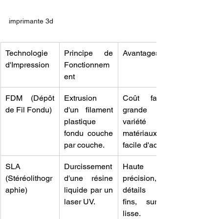
imprimante 3d
Technologie 
Principe de 
Avantages
d'Impression
Fonctionnem
ent
FDM (Dépôt 
Extrusion 
Coût faible, 
de Fil Fondu)
d'un filament 
grande 
plastique 
variété de 
fondu couche 
matériaux, 
par couche.
facile d'accès.
SLA 
Durcissement 
Haute 
(Stéréolithogr
d'une résine 
précision, 
aphie)
liquide par un 
détails très 
laser UV.
fins, surface 
lisse.