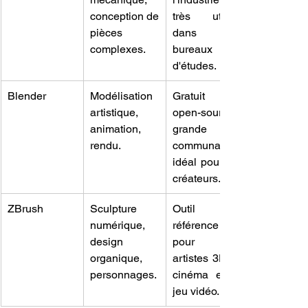
conception de 
très utilisé 
pièces 
dans les 
complexes.
bureaux 
d'études.
Blender
Modélisation 
Gratuit et 
artistique, 
open-source, 
animation, 
grande 
rendu.
communauté, 
idéal pour les 
créateurs.
ZBrush
Sculpture 
Outil de 
numérique, 
référence 
design 
pour les 
organique, 
artistes 3D, le 
personnages.
cinéma et le 
jeu vidéo.