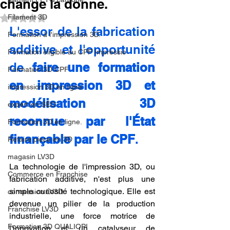
change la donne.
Filament 3D
Noté NaN étoiles sur 5.
L'essor de la fabrication 
Formation à l'impression 3D.
additive et l'opportunité 
Formation éligible au CPF Impressio
de 
faire une formation 
Formation 3D CPF
en impression 3D et 
impression 3D en ligne
modélisation 3D 
expert en SEO
reconnue par l'État 
Formation 3D en ligne.
finançable par le CPF
.
Refaire piece en 3D
magasin LV3D
La technologie de l'impression 3D, ou 
Commerce en Franchise
fabrication additive, n'est plus une 
simple curiosité technologique. Elle est 
concession LV3D
devenue un pilier de la production 
Franchise LV3D
industrielle, une force motrice de 
Formation 3D QUALIOPI
l'innovation et un catalyseur de 