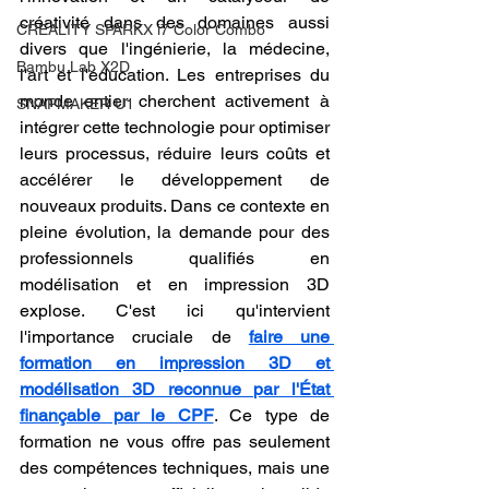
créativité dans des domaines aussi 
CREALITY SPARKX i7 Color Combo
divers que l'ingénierie, la médecine, 
Bambu Lab X2D
l'art et l'éducation. Les entreprises du 
monde entier cherchent activement à 
SNAPMAKER U1
intégrer cette technologie pour optimiser 
leurs processus, réduire leurs coûts et 
accélérer le développement de 
nouveaux produits. Dans ce contexte en 
pleine évolution, la demande pour des 
professionnels qualifiés en 
modélisation et en impression 3D 
explose. C'est ici qu'intervient 
l'importance cruciale de 
faire une 
formation en impression 3D et 
modélisation 3D reconnue par l'État 
finançable par le CPF
. Ce type de 
formation ne vous offre pas seulement 
des compétences techniques, mais une 