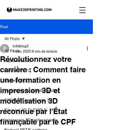
Post
All Posts
lv3dblog3
All Posts
1 déc. 2025
9 min de lecture
Révolutionnez votre
imprimante 3D
carrière : Comment faire
filament PETG
une formation en
filament PLA
impression 3D et
impression 3d à la demande.
modélisation 3D
CREALITY imprimante 3D
reconnue par l'État
Filament 3D FLEXIBLE
finançable par le CPF
impression 3D professionelle
filament PETG carbone