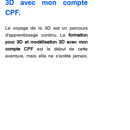
3D avec mon compte 
CPF.
Le voyage de la 3D est un parcours 
d'apprentissage continu. La 
formation 
pour 3D et modélisation 3D avec mon 
compte CPF
 est le début de cette 
aventure, mais elle ne s'arrête jamais. 
Les logiciels évoluent, de nouvelles 
techniques apparaissent, et les 
tendances changent. Pour rester 
pertinent, vous devrez continuer à 
apprendre, à expérimenter et à vous 
perfectionner. Heureusement, la 
communauté 3D est très active et 
partage de nombreuses ressources, 
tutoriels et astuces en ligne. C'est un 
milieu où la passion est le moteur de 