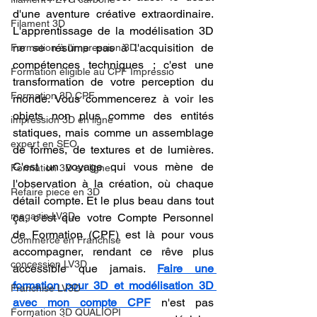
d'une aventure créative extraordinaire. 
Filament 3D
L'apprentissage de la modélisation 3D 
ne se résume pas à l'acquisition de 
Formation à l'impression 3D.
compétences techniques ; c'est une 
Formation éligible au CPF Impressio
transformation de votre perception du 
Formation 3D CPF
monde. Vous commencerez à voir les 
objets non plus comme des entités 
impression 3D en ligne
statiques, mais comme un assemblage 
expert en SEO
de formes, de textures et de lumières. 
C'est un voyage qui vous mène de 
Formation 3D en ligne.
l'observation à la création, où chaque 
Refaire piece en 3D
détail compte. Et le plus beau dans tout 
magasin LV3D
ça, c'est que votre Compte Personnel 
de Formation (CPF) est là pour vous 
Commerce en Franchise
accompagner, rendant ce rêve plus 
concession LV3D
accessible que jamais. 
Faire une 
formation pour 3D et modélisation 3D 
Franchise LV3D
avec mon compte CPF
 n'est pas 
Formation 3D QUALIOPI