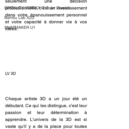
seulement une décision 
professionnelle, c'est un investissement 
CREALITY SPARKX i7 Color Combo
dans votre épanouissement personnel 
Bambu Lab X2D
et votre capacité à donner vie à vos 
SNAPMAKER U1
idées.
LV 3D
Chaque artiste 3D a un jour été un 
débutant. Ce qui les distingue, c'est leur 
passion et leur détermination à 
apprendre. L'univers de la 3D est si 
vaste qu'il y a de la place pour toutes 