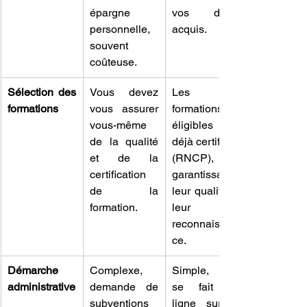
épargne 
vos droits 
personnelle, 
acquis.
souvent 
coûteuse.
Sélection des 
Vous devez 
Les 
formations
vous assurer 
formations 
vous-même 
éligibles sont 
de la qualité 
déjà certifiées 
et de la 
(RNCP), 
certification 
garantissant 
de la 
leur qualité et 
formation.
leur 
reconnaissan
ce.
Démarche 
Complexe, 
Simple, tout 
administrative
demande de 
se fait en 
subventions 
ligne sur la 