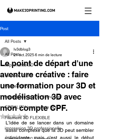
Post
All Posts
lv3dblog3
All Posts
21 oct. 2025
6 min de lecture
Le point de départ d'une
imprimante 3D
aventure créative : faire
filament PETG
une formation pour 3D et
filament PLA
modélisation 3D avec
impression 3d à la demande.
mon compte CPF.
CREALITY imprimante 3D
Noté NaN étoiles sur 5.
Filament 3D FLEXIBLE
L'idée de se lancer dans un domaine 
impression 3D professionelle
aussi complexe que la 3D peut sembler 
intimidante, mais c'est aussi le début 
filament PETG carbone