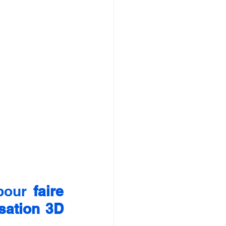
pour 
faire 
ation 3D 