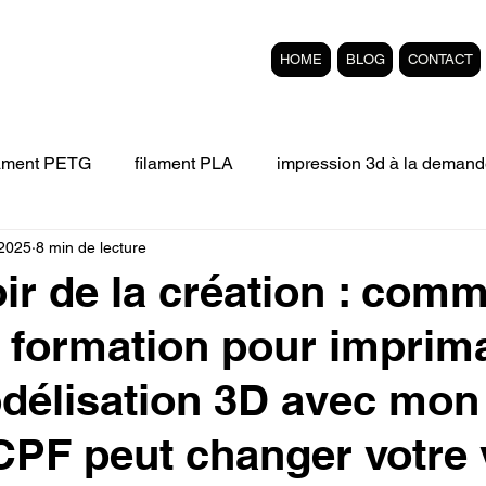
HOME
BLOG
CONTACT
lament PETG
filament PLA
impression 3d à la demand
 2025
8 min de lecture
Filament 3D FLEXIBLE
impression 3D professionelle
ir de la création : com
e formation pour imprim
'impression 3D.
Formation éligible au CPF Impressio
délisation 3D avec mon
pert en SEO
Formation 3D en ligne.
Refaire piece en
PF peut changer votre 