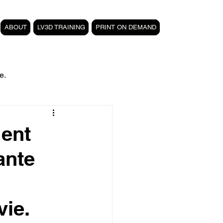
ABOUT
LV3D TRAINING
PRINT ON DEMAND
e.
filament PETG carbone
ment
ante
Formation 3D CPF
 3D
magasin LV3D
vie.