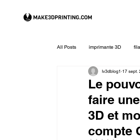
All Posts
imprimante 3D
fi
lv3dblog1
17 sept.
CREALITY imprimante 3D
Le pouvo
faire un
Filament 3D
Formation à l
3D et mo
impression 3D en ligne
ex
compte C