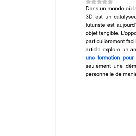
Noté NaN étoiles su
Commerce en Franchise
c
Dans un monde où la t
3D est un catalyseur
futuriste est aujour
CREALITY SPARKX i7 Color 
objet tangible. L'opp
particulièrement facil
article explore un 
une formation pou
seulement une démar
personnelle de maniè