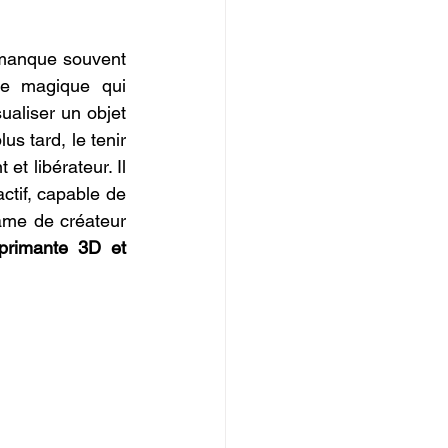
manque souvent 
te magique qui 
ualiser un objet 
s tard, le tenir 
t libérateur. Il 
tif, capable de 
âme de créateur 
primante 3D et 