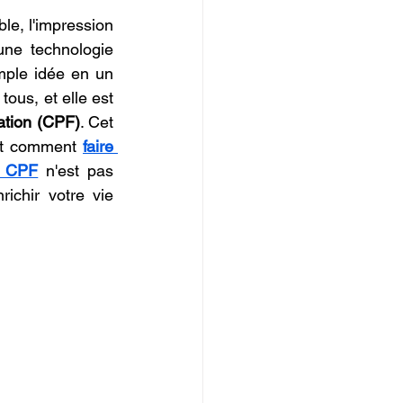
IOPI
le, l'impression 
une technologie 
mple idée en un 
ous, et elle est 
tion (CPF)
. Cet 
nt comment 
faire 
e CPF
 n'est pas 
chir votre vie 