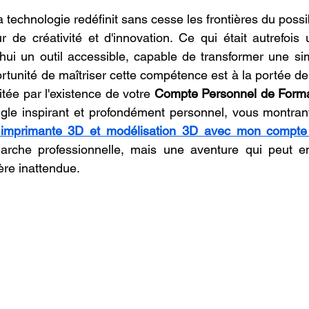
r 5.
oncession LV3D
Franchise LV3D
Formation 3D QUAL
echnologie redéfinit sans cesse les frontières du possib
 de créativité et d'innovation. Ce qui était autrefois 
d'hui un outil accessible, capable de transformer une si
Combo
Bambu Lab X2D
SNAPMAKER U1
ortunité de maîtriser cette compétence est à la portée de t
itée par l'existence de votre 
Compte Personnel de Forma
angle inspirant et profondément personnel, vous montra
r imprimante 3D et modélisation 3D avec mon compt
che professionnelle, mais une aventure qui peut enri
re inattendue.