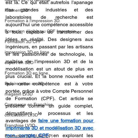
est là. Ce qui était autrefois l'apanage 
des grandes industries et des 
Filament 3D
laboratoires de recherche est 
Formation à l'impression 3D.
aujourd'hui une compétence accessible 
Formation éligible au CPF Impressio
à tous, capable de transformer des 
idées en réalité. Des designers aux 
Formation 3D CPF
ingénieurs, en passant par les artisans 
impression 3D en ligne
et les passionnés de technologie, la 
maîtrise de l'impression 3D et de la 
expert en SEO
modélisation est un atout de plus en 
Formation 3D en ligne.
plus crucial. Et la bonne nouvelle est 
que cette compétence est à votre 
Refaire piece en 3D
portée, grâce à votre Compte Personnel 
magasin LV3D
de Formation (CPF). Cet article se 
Commerce en Franchise
présente comme un guide complet, 
démystifiant le processus et les 
concession LV3D
avantages de 
faire une formation pour 
Franchise LV3D
imprimante 3D et modélisation 3D avec 
mon compte CPF
, en explorant les 
Formation 3D QUALIOPI