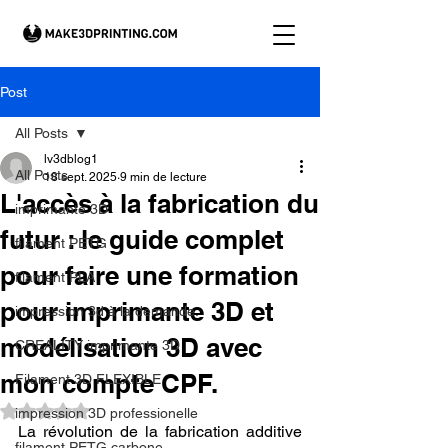
Post
All Posts
lv3dblog1
All Posts
18 sept. 2025
9 min de lecture
L'accès à la fabrication du
imprimante 3D
futur : le guide complet
filament PETG
pour faire une formation
filament PLA
pour imprimante 3D et
impression 3d à la demande.
modélisation 3D avec
CREALITY imprimante 3D
mon compte CPF.
Filament 3D FLEXIBLE
Noté NaN étoiles sur 5.
impression 3D professionelle
La révolution de la fabrication additive 
filament PETG carbone