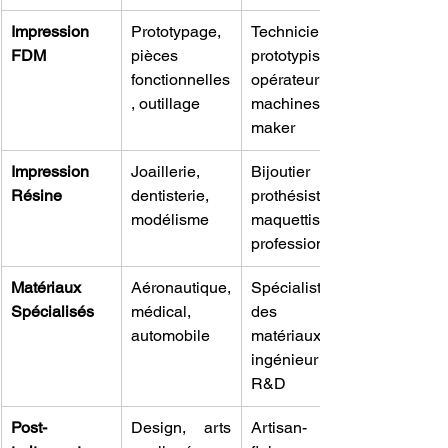
Impression 
Prototypage, 
Technicien 
FDM
pièces 
prototypiste, 
fonctionnelles
opérateur de 
, outillage
machines, 
maker
Impression 
Joaillerie, 
Bijoutier 3D, 
Résine
dentisterie, 
prothésiste, 
modélisme
maquettiste 
professionnel
Matériaux 
Aéronautique, 
Spécialiste 
Spécialisés
médical, 
des 
automobile
matériaux, 
ingénieur 
R&D
Post-
Design, arts 
Artisan-