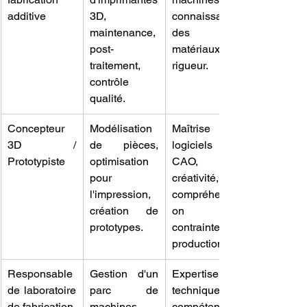
additive
3D, 
connaissance 
maintenance, 
des 
post-
matériaux, 
traitement, 
rigueur.
contrôle 
qualité.
Concepteur 
Modélisation 
Maîtrise des 
3D / 
de pièces, 
logiciels 
Prototypiste
optimisation 
CAO, 
pour 
créativité, 
l'impression, 
compréhensi
création de 
on des 
prototypes.
contraintes de 
production.
Responsable 
Gestion d'un 
Expertise 
de laboratoire 
parc de 
technique, 
de fabrication
machines, 
compétences 