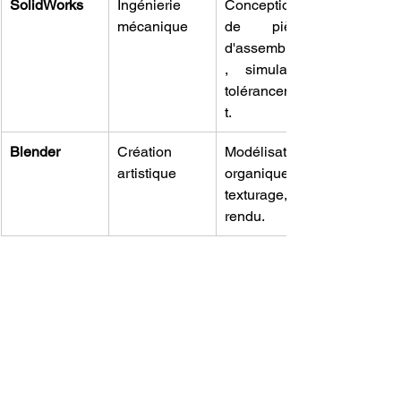
SolidWorks
Ingénierie 
Conception 
mécanique
de pièces 
d'assemblage
, simulation, 
tolérancemen
t.
Blender
Création 
Modélisation 
artistique
organique, 
texturage, 
rendu.