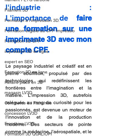
l'industrie : 
Filament 3D
L'importance de 
faire 
Formation à l'impression 3D.
une formation sur une 
Formation éligible au CPF Impressio
imprimante 3D avec mon 
Formation 3D CPF
compte CPF.
impression 3D en ligne
expert en SEO
Le paysage industriel et créatif est en 
Formation 3D en ligne.
pleine ébullition, propulsé par des 
technologies qui redéfinissent les 
Refaire piece en 3D
frontières entre l'imagination et la 
magasin LV3D
matière. L'impression 3D, autrefois 
reléguée au rang de curiosité pour les 
Commerce en Franchise
passionnés, est devenue un moteur de 
concession LV3D
l'innovation et de la production 
Franchise LV3D
moderne. Des secteurs de pointe 
comme la médecine, l'aérospatiale, et le 
Formation 3D QUALIOPI