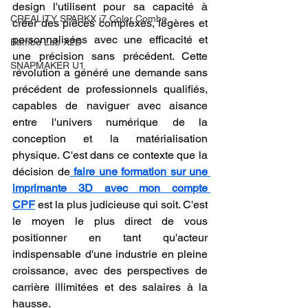
design l'utilisent pour sa capacité à 
CREALITY SPARKX i7 Color Combo
créer des pièces complexes, légères et 
personnalisées avec une efficacité et 
Bambu Lab X2D
une précision sans précédent. Cette 
SNAPMAKER U1
révolution a généré une demande sans 
précédent de professionnels qualifiés, 
capables de naviguer avec aisance 
entre l'univers numérique de la 
conception et la matérialisation 
physique. C'est dans ce contexte que la 
décision de
faire une formation sur une 
imprimante 3D avec mon compte 
CPF
 est la plus judicieuse qui soit. C'est 
le moyen le plus direct de vous 
positionner en tant qu'acteur 
indispensable d'une industrie en pleine 
croissance, avec des perspectives de 
carrière illimitées et des salaires à la 
hausse.