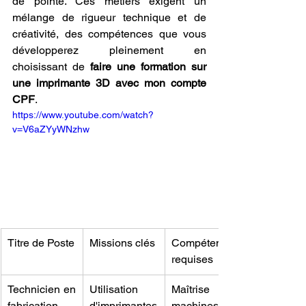
de pointe. Ces métiers exigent un 
mélange de rigueur technique et de 
créativité, des compétences que vous 
développerez pleinement en 
choisissant de 
faire une formation sur 
une imprimante 3D avec mon compte 
CPF
.
https://www.youtube.com/watch?
v=V6aZYyWNzhw
Titre de Poste
Missions clés
Compétences 
requises
Technicien en 
Utilisation 
Maîtrise des 
fabrication 
d'imprimantes 
machines, 