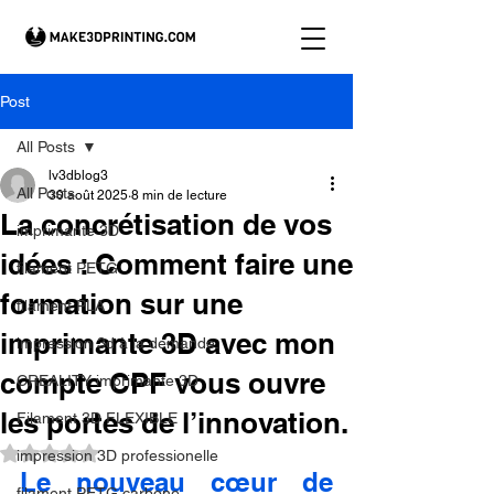
Post
All Posts
lv3dblog3
All Posts
30 août 2025
8 min de lecture
La concrétisation de vos
imprimante 3D
idées : Comment faire une
filament PETG
formation sur une
filament PLA
imprimante 3D avec mon
impression 3d à la demande.
compte CPF vous ouvre
CREALITY imprimante 3D
les portes de l’innovation.
Filament 3D FLEXIBLE
Noté NaN étoiles sur 5.
impression 3D professionelle
Le nouveau cœur de 
filament PETG carbone