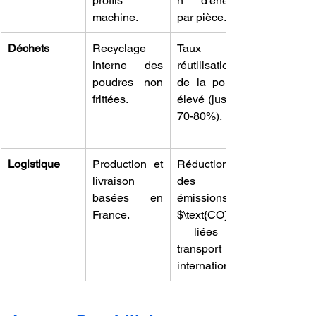
profils 
n d'énergie 
machine.
par pièce.
Déchets
Recyclage 
Taux de 
interne des 
réutilisation 
poudres non 
de la poudre 
frittées.
élevé (jusqu'à 
70-80%).
Logistique
Production et 
Réduction 
livraison 
des 
basées en 
émissions de 
France.
$\text{CO}_2$
 liées au 
transport 
international.