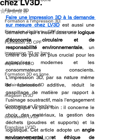
chez LV3D.
Filament 3D
Noté NaN étoiles sur 5.
Faire une impression 3D à la demande 
Formation à l'impression 3D.
sur mesure chez LV3D
 est aussi une 
Formation éligible au CPF Impressio
démarche qui s'inscrit dans une 
logique 
d'économie circulaire et de 
Formation 3D CPF
responsabilité environnementale
, un 
impression 3D en ligne
critère de plus en plus crucial pour les 
entreprises modernes et les 
expert en SEO
consommateurs conscients. 
Formation 3D en ligne.
L'impression 3D, par sa nature même 
de fabrication additive, réduit le 
Refaire piece en 3D
gaspillage de matière par rapport à 
magasin LV3D
l'usinage soustractif, mais l'engagement 
Commerce en Franchise
écologique va plus loin : il concerne le 
choix des matériaux, la gestion des 
concession LV3D
déchets (poudres et supports) et la 
Franchise LV3D
logistique. Cet article adopte un 
angle 
environnemental et éthique de 
Formation 3D QUALIOPI