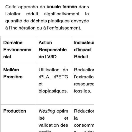
Cette approche de 
boucle fermée
 dans 
l'atelier réduit significativement la 
quantité de déchets plastiques envoyée 
à l'incinération ou à l'enfouissement.
Domaine 
Action 
Indicateur 
Environneme
Responsable 
d'Impact 
ntal
de LV3D
Réduit
Matière 
Utilisation de 
Réduction de 
Première
rPLA, rPETG 
l'extraction de 
et 
ressources 
bioplastiques.
fossiles.
Production
Nesting
 optim
Réduction de 
isé et 
la 
validation des 
consommatio