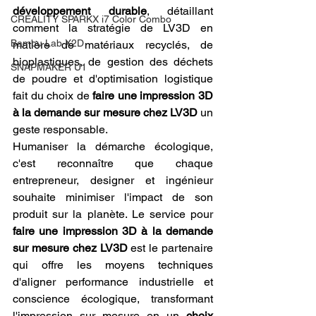
développement durable
, détaillant 
CREALITY SPARKX i7 Color Combo
comment la stratégie de LV3D en 
Bambu Lab X2D
matière de matériaux recyclés, de 
bioplastiques, de gestion des déchets 
SNAPMAKER U1
de poudre et d'optimisation logistique 
fait du choix de 
faire une impression 3D 
à la demande sur mesure chez LV3D
 un 
geste responsable.
Humaniser la démarche écologique, 
c'est reconnaître que chaque 
entrepreneur, designer et ingénieur 
souhaite minimiser l'impact de son 
produit sur la planète. Le service pour 
faire une impression 3D à la demande 
sur mesure chez LV3D
 est le partenaire 
qui offre les moyens techniques 
d'aligner performance industrielle et 
conscience écologique, transformant 
l'impression sur mesure en un 
choix 