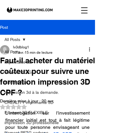
Post
All Posts
lv3dblog1
All Posts
17 avr.
15 min de lecture
Faut-il acheter du matériel
imprimante 3D
coûteux pour suivre une
filament PETG
formation impression 3D
filament PLA
CPF ?
impression 3d à la demande.
Dernière mise à jour :
20 avr.
CREALITY imprimante 3D
Noté NaN étoiles sur 5.
Filament 3D FLEXIBLE
L'interrogation sur l'investissement 
financier initial est tout à fait légitime 
impression 3D professionelle
pour toute personne envisageant une 
filament PETG carbone