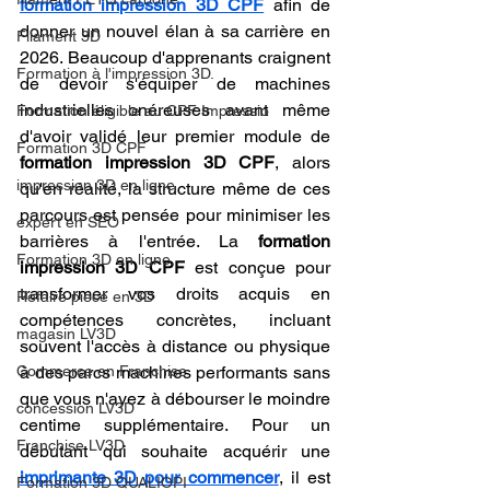
formation impression 3D CPF
 afin de 
donner un nouvel élan à sa carrière en 
Filament 3D
2026. Beaucoup d'apprenants craignent 
Formation à l'impression 3D.
de devoir s'équiper de machines 
industrielles onéreuses avant même 
Formation éligible au CPF Impressio
d'avoir validé leur premier module de 
Formation 3D CPF
formation impression 3D CPF
, alors 
impression 3D en ligne
qu'en réalité, la structure même de ces 
parcours est pensée pour minimiser les 
expert en SEO
barrières à l'entrée. La 
formation 
Formation 3D en ligne.
impression 3D CPF
 est conçue pour 
transformer vos droits acquis en 
Refaire piece en 3D
compétences concrètes, incluant 
magasin LV3D
souvent l'accès à distance ou physique 
Commerce en Franchise
à des parcs machines performants sans 
que vous n'ayez à débourser le moindre 
concession LV3D
centime supplémentaire. Pour un 
Franchise LV3D
débutant qui souhaite acquérir une 
imprimante 3D pour commencer
, il est 
Formation 3D QUALIOPI