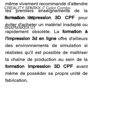
même vivement recommandé d'attendre 
CREALITY SPARKX i7 Color Combo
les premiers enseignements de la 
formation impression 3D CPF
 pour 
Bambu Lab X2D
éviter d'acheter un matériel inadapté ou 
SNAPMAKER U1
rapidement obsolète. La 
formation à 
l'impression 3d en ligne
 offre d'ailleurs 
des environnements de simulation si 
réalistes qu'il est possible de maîtriser 
la chaîne de production au sein de la 
formation impression 3D CPF
 avant 
même de posséder sa propre unité de 
fabrication.