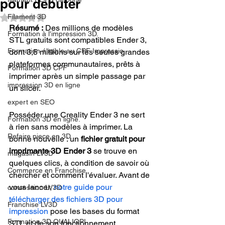
pour débuter
Filament 3D
Noté NaN étoiles sur 5.
Résumé :
 Des millions de modèles 
Formation à l'impression 3D.
STL gratuits sont compatibles Ender 3, 
Formation éligible au CPF Impressio
dont 3,5 millions sur les seules grandes 
plateformes communautaires, prêts à 
Formation 3D CPF
imprimer après un simple passage par 
impression 3D en ligne
un slicer.
expert en SEO
Posséder une Creality Ender 3 ne sert 
Formation 3D en ligne.
à rien sans modèles à imprimer. La 
Refaire piece en 3D
bonne nouvelle : un 
fichier gratuit pour 
imprimante 3D Ender 3
 se trouve en 
magasin LV3D
quelques clics, à condition de savoir où 
Commerce en Franchise
chercher et comment l'évaluer. Avant de 
vous lancer, 
notre guide pour 
concession LV3D
télécharger des fichiers 3D pour 
Franchise LV3D
impression
 pose les bases du format 
Formation 3D QUALIOPI
STL et de son fonctionnement.