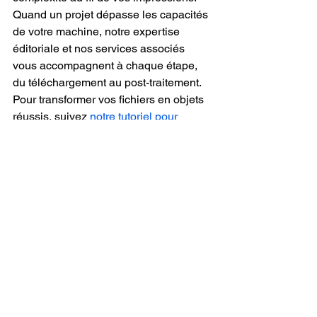
Quand un projet dépasse les capacités 
de votre machine, notre expertise 
éditoriale et nos services associés 
vous accompagnent à chaque étape, 
du téléchargement au post-traitement. 
Pour transformer vos fichiers en objets 
réussis, suivez 
notre tutoriel pour 
imprimer un fichier STL étape par étape
.
Questions fréquentes
Un fichier STL est-il 
directement imprimable sur 
une Ender 3 ?
Non. Le STL doit d'abord être converti 
en gcode via un slicer. Ce logiciel 