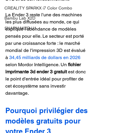
CREALITY SPARKX i7 Color Combo
La Ender 3 reste l'une des machines 
Bambu Lab X2D
les plus diffusées au monde, ce qui 
SNAPMAKER U1
explique l'abondance de modèles 
pensés pour elle. Le secteur est porté 
par une croissance forte : le marché 
mondial de l'impression 3D est évalué 
à 
34,45 milliards de dollars en 2026
selon Mordor Intelligence. Un 
fichier 
imprimante 3d ender 3 gratuit
 est donc 
le point d'entrée idéal pour profiter de 
cet écosystème sans investir 
davantage.
Pourquoi privilégier des 
modèles gratuits pour 
votre Ender 3