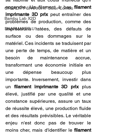
engendre. Un filament à bas 
filament 
CREALITY SPARKX i7 Color Combo
imprimante 3D prix
 peut entraîner des 
Bambu Lab X2D
problèmes de production, comme des 
impressions ratées, des défauts de 
SNAPMAKER U1
surface ou des dommages sur le 
matériel. Ces incidents se traduisent par 
une perte de temps, de matière et un 
besoin de maintenance accrue, 
transformant une économie initiale en 
une dépense beaucoup plus 
importante. Inversement, investir dans 
un 
filament imprimante 3D prix
 plus 
élevé, justifié par une qualité et une 
constance supérieures, assure un taux 
de réussite élevé, une production fluide 
et des résultats prévisibles. Le véritable 
enjeu n'est donc pas de trouver le 
moins cher, mais d'identifier le 
filament 