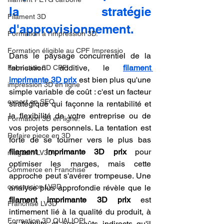
la stratégie 
Filament 3D
d'approvisionnement.
Formation à l'impression 3D.
Formation éligible au CPF Impressio
Dans le paysage concurrentiel de la 
fabrication additive, le 
filament 
Formation 3D CPF
imprimante 3D prix
 est bien plus qu'une 
impression 3D en ligne
simple variable de coût : c'est un facteur 
expert en SEO
stratégique qui façonne la rentabilité et 
la flexibilité de votre entreprise ou de 
Formation 3D en ligne.
vos projets personnels. La tentation est 
Refaire piece en 3D
forte de se tourner vers le plus bas 
filament imprimante 3D prix
 pour 
magasin LV3D
optimiser les marges, mais cette 
Commerce en Franchise
approche peut s'avérer trompeuse. Une 
concession LV3D
analyse plus approfondie révèle que le 
filament imprimante 3D prix
 est 
Franchise LV3D
intimement lié à la qualité du produit, à 
Formation 3D QUALIOPI
sa fiabilité et aux coûts indirects qu'il 