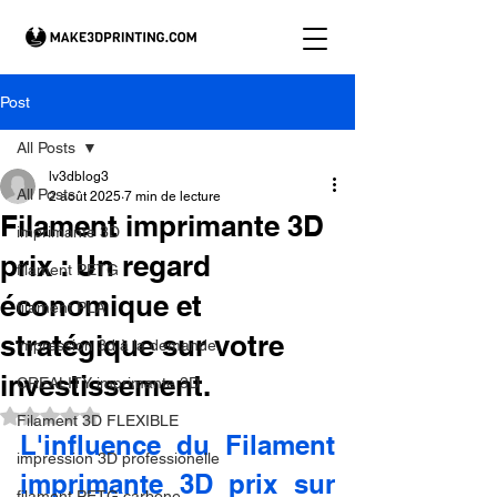
Post
All Posts
lv3dblog3
All Posts
2 août 2025
7 min de lecture
Filament imprimante 3D
imprimante 3D
prix : Un regard
filament PETG
économique et
filament PLA
stratégique sur votre
impression 3d à la demande.
investissement.
CREALITY imprimante 3D
Noté NaN étoiles sur 5.
Filament 3D FLEXIBLE
L'influence du Filament 
impression 3D professionelle
imprimante 3D prix sur 
filament PETG carbone