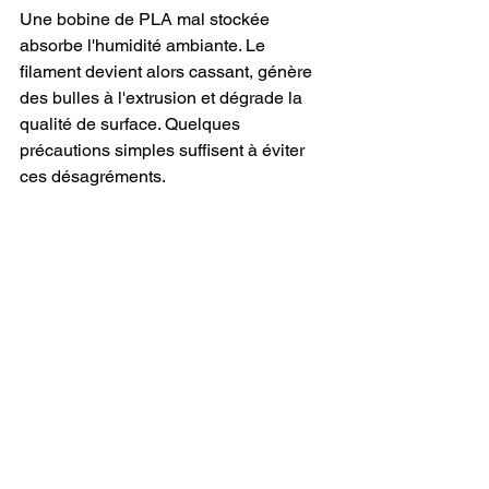
Une bobine de PLA mal stockée 
absorbe l'humidité ambiante. Le 
filament devient alors cassant, génère 
des bulles à l'extrusion et dégrade la 
qualité de surface. Quelques 
précautions simples suffisent à éviter 
ces désagréments.
Conservez vos bobines dans un 
sac hermétique
 avec un sachet de 
gel de silice dessiccant.
Stockez-les dans un endroit sec, à 
l'abri de la lumière directe du soleil.
Si un filament a absorbé trop 
d'humidité, passez-le au séchoir à 
filament pendant 4 à 6 heures à 
environ 45 °C.
Pour les achats en gros volume, 