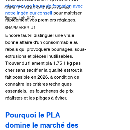
réservez une heure de formation avec 
CREALITY SPARKX i7 Color Combo
notre ingénieur conseil
 pour maîtriser 
Bambu Lab X2D
rapidement vos premiers réglages.
SNAPMAKER U1
Encore faut-il distinguer une vraie 
bonne affaire d'un consommable au 
rabais qui provoquera bourrages, sous-
extrusions et pièces inutilisables. 
Trouver du filament pla 1.75 1 kg pas 
cher sans sacrifier la qualité est tout à 
fait possible en 2026, à condition de 
connaître les critères techniques 
essentiels, les fourchettes de prix 
réalistes et les pièges à éviter.
Pourquoi le PLA 
domine le marché des 