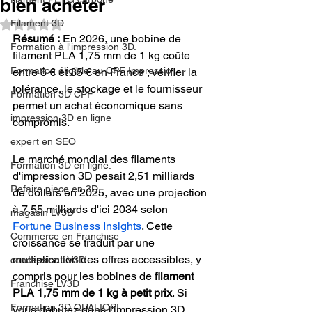
bien acheter
Filament 3D
Noté NaN étoiles sur 5.
Résumé :
 En 2026, une bobine de 
Formation à l'impression 3D.
filament PLA 1,75 mm de 1 kg coûte 
Formation éligible au CPF Impressio
entre 8 € et 35 € en France ; vérifier la 
tolérance, le stockage et le fournisseur 
Formation 3D CPF
permet un achat économique sans 
impression 3D en ligne
compromis.
expert en SEO
Le marché mondial des filaments 
Formation 3D en ligne.
d'impression 3D pesait 2,51 milliards 
Refaire piece en 3D
de dollars en 2025, avec une projection 
à 7,55 milliards d'ici 2034 selon 
magasin LV3D
Fortune Business Insights
. Cette 
Commerce en Franchise
croissance se traduit par une 
multiplication des offres accessibles, y 
concession LV3D
compris pour les bobines de 
filament 
Franchise LV3D
PLA 1,75 mm de 1 kg à petit prix
. Si 
Formation 3D QUALIOPI
vous débutez dans l'impression 3D, 