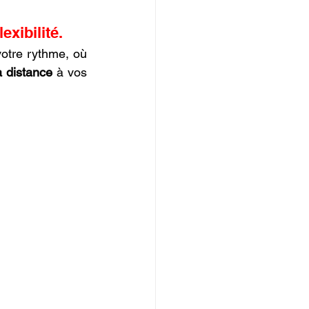
IOPI
exibilité.
otre rythme, où 
à distance
 à vos 