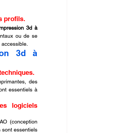
 profils.
impression 3d à 
ntaux ou de se 
t accessible.
ion 3d à 
 techniques.
primantes, des 
t essentiels à 
 logiciels 
CAO (conception 
sont essentiels 