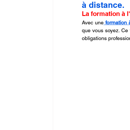
à distance.
Commerce en Franchise
c
La formation à l
Avec une
formation 
CREALITY SPARKX i7 Color 
que vous soyez. Ce 
obligations professio