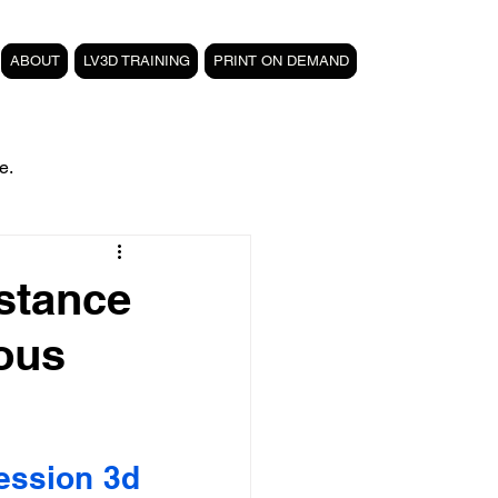
ABOUT
LV3D TRAINING
PRINT ON DEMAND
e.
filament PETG carbone
istance
vous
Formation 3D CPF
 3D
magasin LV3D
ession 3d 