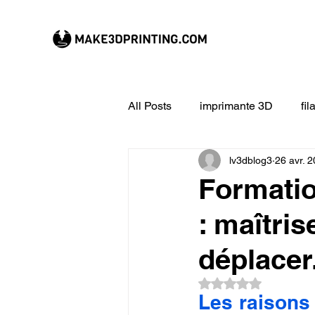
All Posts
imprimante 3D
fi
lv3dblog3
26 avr. 
CREALITY imprimante 3D
Formatio
: maîtri
Filament 3D
Formation à l
déplacer
impression 3D en ligne
ex
Noté NaN étoiles su
Les raisons 