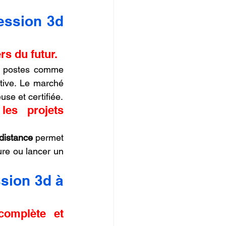
ssion 3d 
rs du futur.
s postes comme 
ive. Le marché 
euse et certifiée.
es projets 
 distance
 permet 
re ou lancer un 
sion 3d à 
omplète et 