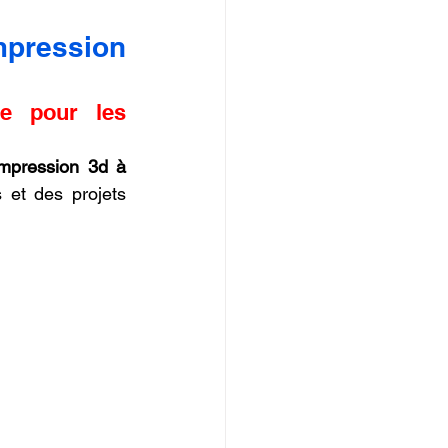
.
mpression 
e pour les 
impression 3d à 
 et des projets 