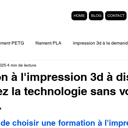
HOME
BLOG
CONTACT
lament PETG
filament PLA
impression 3d à la demand
2025
4 min de lecture
Filament 3D FLEXIBLE
impression 3D professionelle
n à l'impression 3d à d
sez la technologie sans 
'impression 3D.
Formation éligible au CPF Impressio
.
pert en SEO
Formation 3D en ligne.
Refaire piece en
r 5.
de choisir une formation à l'impr