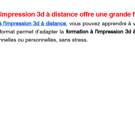
oncession LV3D
Franchise LV3D
Formation 3D QUAL
'impression 3d à distance offre une grande fl
à l'impression 3d à distance
, vous pouvez apprendre à v
Combo
Bambu Lab X2D
SNAPMAKER U1
format permet d’adapter la 
formation à l'impression 3d 
nnelles ou personnelles, sans stress.