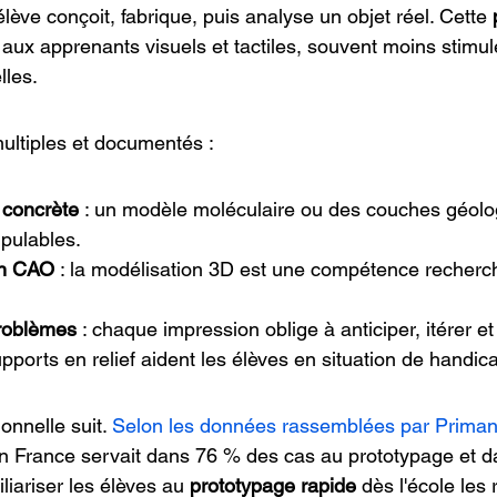
'élève conçoit, fabrique, puis analyse un objet réel. Cette 
t aux apprenants visuels et tactiles, souvent moins stimul
lles.
ultiples et documentés :
concrète
 : un modèle moléculaire ou des couches géolo
pulables.
n CAO
 : la modélisation 3D est une compétence recherc
roblèmes
 : chaque impression oblige à anticiper, itérer et
supports en relief aident les élèves en situation de handica
nnelle suit. 
Selon les données rassemblées par Prima
 en France servait dans 76 % des cas au prototypage et 
iliariser les élèves au 
prototypage rapide
 dès l'école les