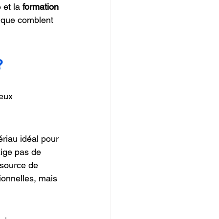
et la 
formation 
t que comblent 
?
eux 
riau idéal pour 
xige pas de 
 source de 
tionnelles, mais 