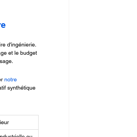
re
e d'ingénierie. 
age et le budget 
usage.
r 
notre 
tif synthétique 
ieur
dustrielle ou 