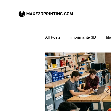
All Posts
imprimante 3D
fi
CREALITY imprimante 3D
Filament 3D
Formation à l
impression 3D en ligne
ex