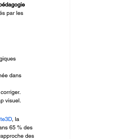
pédagogie 
és par les 
giques 
hée dans 
 corriger.
p visuel.
nte3D
, la 
dans 65 % des 
 rapproche des 