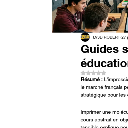
Commerce en Franchise
c
CREALITY SPARKX i7 Color 
LV3D ROBERT
27 
Guides s
éducatio
Noté NaN étoiles su
Résumé :
 L'impressi
le marché français p
stratégique pour les 
Imprimer une molécul
cours abstrait en obj
tangible explique pou