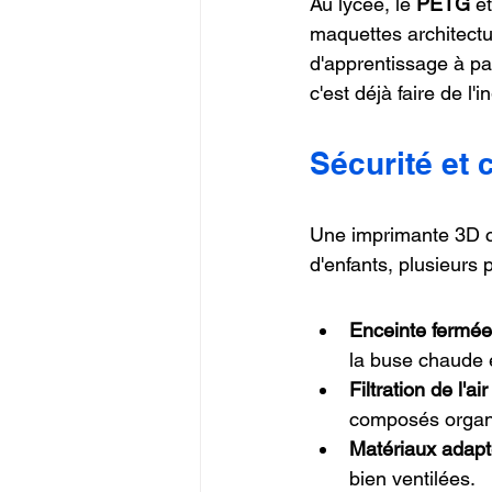
Au lycée, le 
PETG
 et
maquettes architectu
d'apprentissage à par
c'est déjà faire de l'i
Sécurité et 
Une imprimante 3D ch
d'enfants, plusieurs
Enceinte fermée
la buse chaude 
Filtration de l'air
composés organi
Matériaux adap
bien ventilées.