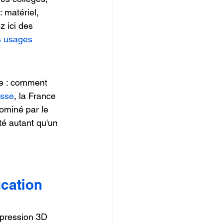
 matériel, 
 ici des 
s usages 
e : comment 
esse
, la France 
ominé par le 
té autant qu'un 
ucation
pression 3D 