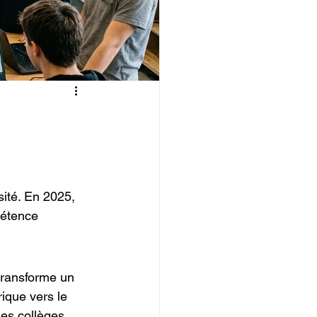
IOPI
sité. En 2025, 
pétence 
transforme un 
ique vers le 
les collèges, 