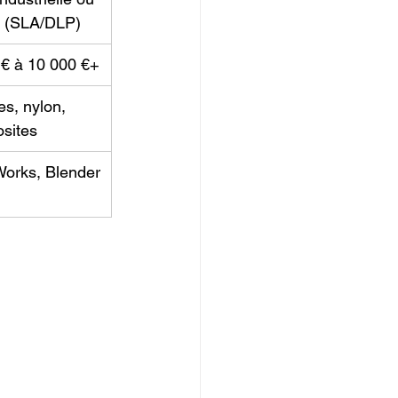
e (SLA/DLP)
 € à 10 000 €+
s, nylon, 
sites
Works, Blender