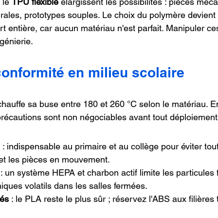
 le 
TPU flexible
 élargissent les possibilités : pièces méc
rales, prototypes souples. Le choix du polymère devient 
t entière, car aucun matériau n'est parfait. Manipuler ces
ngénierie.
conformité en milieu scolaire
auffe sa buse entre 180 et 260 °C selon le matériau. E
 précautions sont non négociables avant tout déploiement
 : indispensable au primaire et au collège pour éviter tou
et les pièces en mouvement.
 : un système HEPA et charbon actif limite les particules f
ques volatils dans les salles fermées.
tés
 : le PLA reste le plus sûr ; réservez l'ABS aux filières