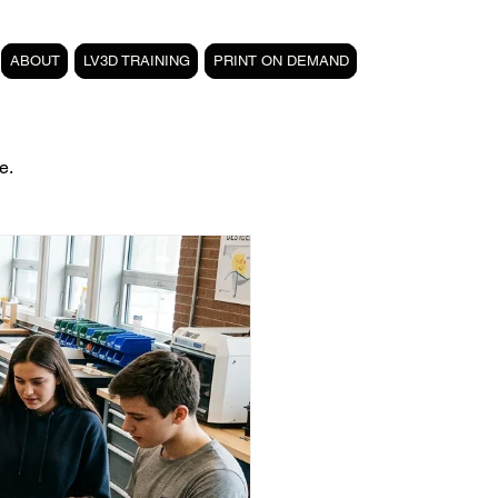
ABOUT
LV3D TRAINING
PRINT ON DEMAND
e.
filament PETG carbone
Formation 3D CPF
 3D
magasin LV3D