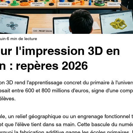
oncession LV3D
Franchise LV3D
Formation 3D QUAL
Combo
Bambu Lab X2D
SNAPMAKER U1
juin
6 min de lecture
ur l'impression 3D en
n : repères 2026
r 5.
on 3D rend l'apprentissage concret du primaire à l'univer
esait entre 600 et 800 millions d'euros, signe d'une com
élèves.
e, un relief géographique ou un engrenage fonctionnel 
et que l'élève tient dans sa main. Cette bascule du numér
rquoi la fabrication additive gagne les écoles primaires, 