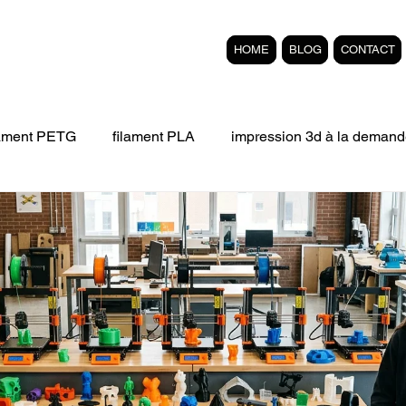
HOME
BLOG
CONTACT
lament PETG
filament PLA
impression 3d à la demand
Filament 3D FLEXIBLE
impression 3D professionelle
'impression 3D.
Formation éligible au CPF Impressio
pert en SEO
Formation 3D en ligne.
Refaire piece en