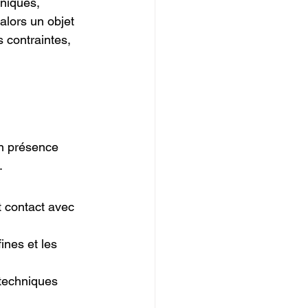
aniques, 
alors un objet 
 contraintes, 
n présence 
.
t contact avec 
ines et les 
 techniques 