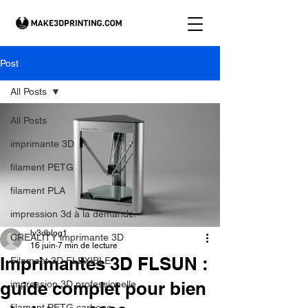
Post
All Posts
All Posts
imprimante 3D
filament PETG
filament PLA
impression 3d à la demande.
lv3dblog1
CREALITY imprimante 3D
16 juin
7 min de lecture
Imprimantes 3D FLSUN :
Filament 3D FLEXIBLE
guide complet pour bien
impression 3D professionelle
filament PETG carbone