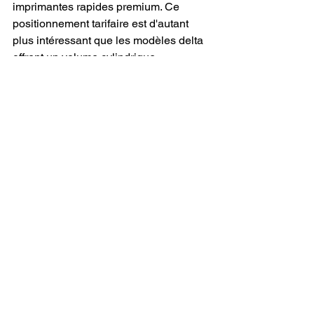
imprimantes rapides premium. Ce 
positionnement tarifaire est d'autant 
plus intéressant que les modèles delta 
offrent un volume cylindrique 
naturellement plus généreux en 
hauteur.
Les imprimantes delta ont toujours 
promis des avantages en vitesse par 
rapport aux designs cartésiens 
traditionnels, mais elles ont 
historiquement souffert de la 
complexité de calibration et de 
l'irrégularité de la qualité d'impression. 
En 2026, ces obstacles sont largement 
surmontés grâce aux avancées 
logicielles et mécaniques intégrées par 
FLSUN.