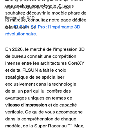
une analyse approfondie. Si vous 
CREALITY SPARKX i7 Color Combo
souhaitez découvrir le modèle phare de 
Bambu Lab X2D
la marque, consultez notre page dédiée 
à la 
FLSUN S1 Pro : l'imprimante 3D 
SNAPMAKER U1
révolutionnaire
.
En 2026, le marché de l'impression 3D 
de bureau connaît une compétition 
intense entre les architectures CoreXY 
et delta. FLSUN a fait le choix 
stratégique de se spécialiser 
exclusivement dans la technologie 
delta, un pari qui lui confère des 
avantages uniques en termes de 
vitesse d'impression
 et de capacité 
verticale. Ce guide vous accompagne 
dans la compréhension de chaque 
modèle, de la Super Racer au T1 Max, 