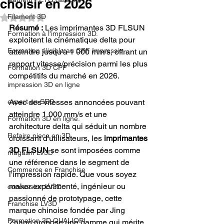
choisir en 2026
Filament 3D
Noté NaN étoiles sur 5.
Résumé :
 Les imprimantes 3D FLSUN 
Formation à l'impression 3D.
exploitent la cinématique delta pour 
Formation éligible au CPF Impressio
atteindre jusqu'à 1 000 mm/s, offrant un 
rapport vitesse/précision parmi les plus 
Formation 3D CPF
compétitifs du marché en 2026.
impression 3D en ligne
expert en SEO
Avec des vitesses annoncées pouvant 
atteindre 1 000 mm/s et une 
Formation 3D en ligne.
architecture delta qui séduit un nombre 
Refaire piece en 3D
croissant d'utilisateurs, les 
imprimantes 
3D FLSUN
 se sont imposées comme 
magasin LV3D
une référence dans le segment de 
Commerce en Franchise
l'impression rapide. Que vous soyez 
maker expérimenté, ingénieur ou 
concession LV3D
passionné de prototypage, cette 
Franchise LV3D
marque chinoise fondée par Jing 
Formation 3D QUALIOPI
Zhang propose une gamme qui mérite 