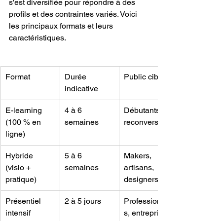
s'est diversifiée pour répondre à des 
profils et des contraintes variés. Voici 
les principaux formats et leurs 
caractéristiques.
Format
Durée 
Public cible
indicative
E-learning 
4 à 6 
Débutants, 
(100 % en 
semaines
reconversion
ligne)
Hybride 
5 à 6 
Makers, 
(visio + 
semaines
artisans, 
pratique)
designers
Présentiel 
2 à 5 jours
Professionnel
intensif
s, entreprises