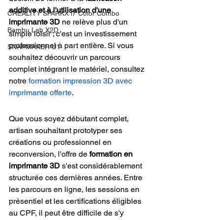
additive et à l'utilisation d'une 
CREALITY SPARKX i7 Color Combo
imprimante 3D
 ne relève plus d'un 
Bambu Lab X2D
simple loisir ; c'est un investissement 
professionnel à part entière. Si vous 
SNAPMAKER U1
souhaitez découvrir un parcours 
complet intégrant le matériel, consultez 
notre 
formation impression 3D avec 
imprimante offerte
.
Que vous soyez débutant complet, 
artisan souhaitant prototyper ses 
créations ou professionnel en 
reconversion, l'offre de 
formation en 
imprimante 3D
 s'est considérablement 
structurée ces dernières années. Entre 
les parcours en ligne, les sessions en 
présentiel et les certifications éligibles 
au CPF, il peut être difficile de s'y 