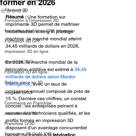
former en 2026
Filament 3D
Noté NaN étoiles sur 5.
Résumé :
 Une formation sur 
Formation à l'impression 3D.
imprimante 3D permet de maîtriser 
Formation éligible au CPF Impressio
modélisation, slicing et pilotage 
machine ; le marché mondial atteint 
Formation 3D CPF
34,45 milliards de dollars en 2026.
impression 3D en ligne
expert en SEO
En 2026, le marché mondial de la 
fabrication additive est estimé à 
34,45 
Formation 3D en ligne.
milliards de dollars selon Mordor 
Refaire piece en 3D
Intelligence
, avec un taux de 
croissance annuel composé de près de 
magasin LV3D
15 %. Derrière ces chiffres, un constat 
Commerce en Franchise
concret : les entreprises peinent à 
recruter des techniciens qualifiés, et les 
concession LV3D
profils formés en impression 3D 
Franchise LV3D
disposent d'un avantage concurrentiel 
Formation 3D QUALIOPI
décisif. Se former à la 
fabrication 