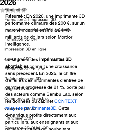
2026
Filament 3D
Noté NaN étoiles sur 5.
Résumé :
 En 2026, une imprimante 3D 
Formation à l'impression 3D.
performante démarre dès 200 €, sur un 
Formation éligible au CPF Impressio
marché mondial estimé à 34,45 
milliards de dollars selon Mordor 
Formation 3D CPF
Intelligence.
impression 3D en ligne
expert en SEO
Le segment des 
imprimantes 3D 
abordables
 connaît une croissance 
Formation 3D en ligne.
sans précédent. En 2025, le chiffre 
Refaire piece en 3D
d'affaires des imprimantes d'entrée de 
gamme a progressé de 21 %, porté par 
magasin LV3D
des acteurs comme Bambu Lab, selon 
Commerce en Franchise
les données du cabinet 
CONTEXT 
relayées par Primante3D
. Cette 
concession LV3D
dynamique profite directement aux 
Franchise LV3D
particuliers, aux enseignants et aux 
Formation 3D QUALIOPI
petites structures qui souhaitent 