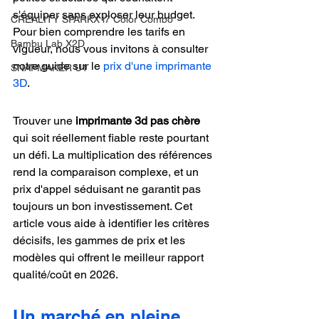
s'équiper sans exploser leur budget. 
CREALITY SPARKX i7 Color Combo
Pour bien comprendre les tarifs en 
Bambu Lab X2D
vigueur, nous vous invitons à consulter 
notre guide sur le 
prix d'une imprimante 
SNAPMAKER U1
3D
.
Trouver une 
imprimante 3d pas chère
qui soit réellement fiable reste pourtant 
un défi. La multiplication des références 
rend la comparaison complexe, et un 
prix d'appel séduisant ne garantit pas 
toujours un bon investissement. Cet 
article vous aide à identifier les critères 
décisifs, les gammes de prix et les 
modèles qui offrent le meilleur rapport 
qualité/coût en 2026.
Un marché en pleine 