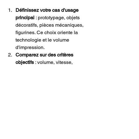
Définissez votre cas d'usage 
principal
 : prototypage, objets 
décoratifs, pièces mécaniques, 
figurines. Ce choix oriente la 
technologie et le volume 
d'impression.
Comparez sur des critères 
objectifs
 : volume, vitesse, 
matériaux compatibles, type 
d'extrudeuse. Méfiez-vous des 
spécifications « maximales » 
rarement atteintes en pratique.
Maîtrisez les bases logicielles
 : un 
budget bien préparé inclut un 
temps dédié à la formation et à la 
maîtrise des logiciels de 
modélisation et de slicing. Des 
solutions gratuites comme 