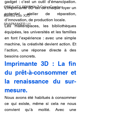
gadget : c’est un outil d’émancipation. 
CREALITY SPARKX i7 Color Combo
L’imprimante 3D fait de chaque foyer un 
potentiel atelier de réparation, 
Bambu Lab X2D
d’innovation, de production locale.
SNAPMAKER U1
Les makerspaces, les bibliothèques 
équipées, les universités et les familles 
en font l’expérience : avec une simple 
machine, la créativité devient action. Et 
l’action, une réponse directe à des 
besoins concrets.
Imprimante 3D : La fin 
du prêt-à-consommer et 
la renaissance du sur-
mesure.
Nous avons été habitués à consommer 
ce qui existe, même si cela ne nous 
convient qu’à moitié. Avec une 