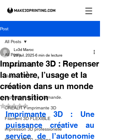
Post
All Posts
Lv3d Maroc
All Posts
20 juil. 2025
6 min de lecture
Imprimante 3D : Repenser
imprimante 3D
la matière, l’usage et la
filament PETG
création dans un monde
filament PLA
en transition
impression 3d à la demande.
Noté NaN étoiles sur 5.
CREALITY imprimante 3D
Imprimante 3D : Une 
Filament 3D FLEXIBLE
puissance créative au 
impression 3D professionelle
service de l’autonomie 
filament PETG carbone