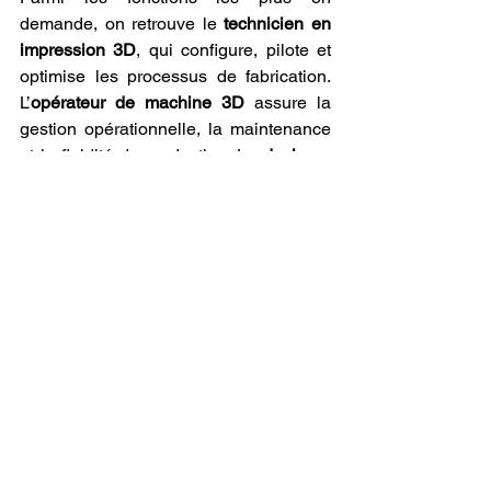
demande, on retrouve le 
technicien en 
impression 3D
, qui configure, pilote et 
optimise les processus de fabrication. 
L’
opérateur de machine 3D
 assure la 
gestion opérationnelle, la maintenance 
et la fluidité de production. Le 
designer 
produit
 conçoit des objets adaptés aux 
spécificités de l’impression additive, en 
jouant sur les formes, les textures et les 
usages.
Les 
ingénieurs en fabrication 
additive
 occupent une place 
stratégique. Ils développent des 
solutions complexes, choisissent les 
matériaux (parmi une vaste gamme de 
filaments 3D
), et assurent l’intégration 
de la technologie dans les chaînes de 
production. D’autres métiers clés 