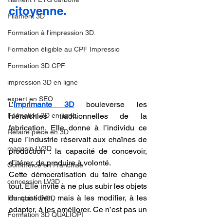
citoyenne.
Filament 3D
Formation à l'impression 3D.
Formation éligible au CPF Impressio
Formation 3D CPF
impression 3D en ligne
expert en SEO
L’
imprimante 3D
 bouleverse les 
hiérarchies traditionnelles de la 
Formation 3D en ligne.
fabrication. Elle donne à l’individu ce 
Refaire piece en 3D
que l’industrie réservait aux chaînes de 
magasin LV3D
production : la capacité de concevoir, 
d’itérer, de produire à volonté.
Commerce en Franchise
Cette démocratisation du faire change 
concession LV3D
tout. Elle invite à ne plus subir les objets 
du quotidien, mais à les modifier, à les 
Franchise LV3D
adapter, à les améliorer. Ce n’est pas un 
Formation 3D QUALIOPI