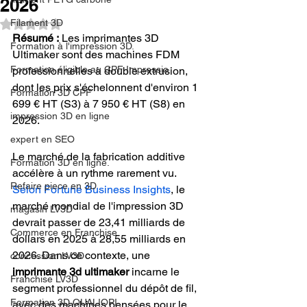
2026
Filament 3D
Noté NaN étoiles sur 5.
Résumé :
 Les imprimantes 3D 
Formation à l'impression 3D.
Ultimaker sont des machines FDM 
Formation éligible au CPF Impressio
professionnelles à double extrusion, 
dont les prix s'échelonnent d'environ 1 
Formation 3D CPF
699 € HT (S3) à 7 950 € HT (S8) en 
impression 3D en ligne
2026.
expert en SEO
Le marché de la fabrication additive 
Formation 3D en ligne.
accélère à un rythme rarement vu. 
Refaire piece en 3D
Selon Fortune Business Insights
, le 
marché mondial de l'impression 3D 
magasin LV3D
devrait passer de 23,41 milliards de 
Commerce en Franchise
dollars en 2025 à 28,55 milliards en 
2026. Dans ce contexte, une 
concession LV3D
imprimante 3d ultimaker
 incarne le 
Franchise LV3D
segment professionnel du dépôt de fil, 
Formation 3D QUALIOPI
avec des machines pensées pour le 