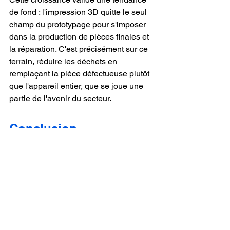
de fond : l'impression 3D quitte le seul 
champ du prototypage pour s'imposer 
dans la production de pièces finales et 
la réparation. C'est précisément sur ce 
terrain, réduire les déchets en 
remplaçant la pièce défectueuse plutôt 
que l'appareil entier, que se joue une 
partie de l'avenir du secteur.
Conclusion
Une 
imprimante 3D professionnelle de 
marque Ultimaker
 reste une référence 
solide pour qui recherche fiabilité, 
double extrusion et écosystème logiciel 
intégré, avec des tarifs allant d'environ 
1 699 € à 7 950 € HT en 2026. Mais le 