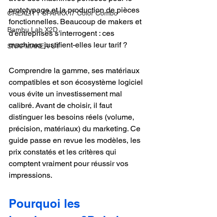
prototypage et la production de pièces 
CREALITY SPARKX i7 Color Combo
fonctionnelles. Beaucoup de makers et 
Bambu Lab X2D
d'entreprises s'interrogent : ces 
machines justifient-elles leur tarif ?
SNAPMAKER U1
Comprendre la gamme, ses matériaux 
compatibles et son écosystème logiciel 
vous évite un investissement mal 
calibré. Avant de choisir, il faut 
distinguer les besoins réels (volume, 
précision, matériaux) du marketing. Ce 
guide passe en revue les modèles, les 
prix constatés et les critères qui 
comptent vraiment pour réussir vos 
impressions.
Pourquoi les 