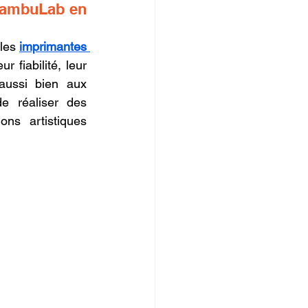
BambuLab en 
IOPI
les 
imprimantes 
fiabilité, leur 
aussi bien aux 
e réaliser des 
ns artistiques 