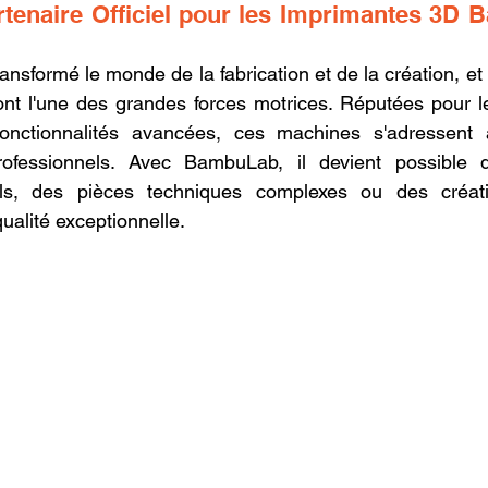
rtenaire Officiel pour les Imprimantes 3D 
oncession LV3D
Franchise LV3D
Formation 3D QUAL
ransformé le monde de la fabrication et de la création, et 
nt l'une des grandes forces motrices. Réputées pour leur 
Combo
Bambu Lab X2D
SNAPMAKER U1
fonctionnalités avancées, ces machines s'adressent 
ofessionnels. Avec BambuLab, il devient possible d
els, des pièces techniques complexes ou des créatio
ualité exceptionnelle.