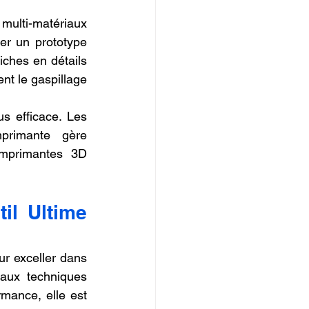
multi-matériaux 
er un prototype 
iches en détails 
nt le gaspillage 
us efficace. Les 
primante gère 
mprimantes 3D 
l Ultime 
r exceller dans 
aux techniques 
ance, elle est 