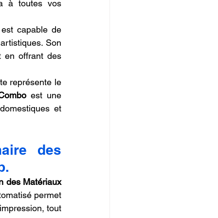
a à toutes vos 
 est capable de 
artistiques. Son 
 en offrant des 
e représente le 
 Combo
 est une 
domestiques et 
ire des 
b.
 des Matériaux 
utomatisé permet 
mpression, tout 