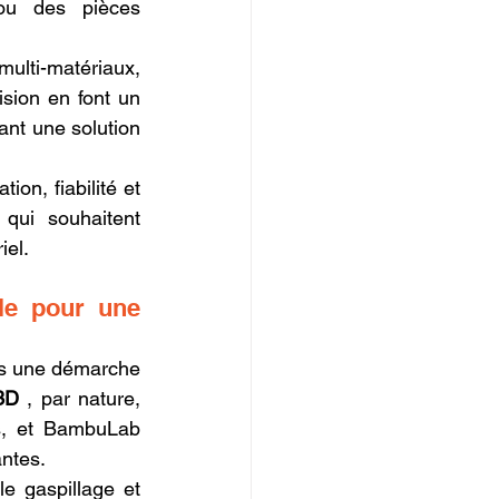
ou des pièces 
ulti-matériaux, 
sion en font un 
ant une solution 
n, fiabilité et 
qui souhaitent 
iel.
e pour une 
ns une démarche 
3D
 , par nature, 
s, et BambuLab 
antes.
 gaspillage et 