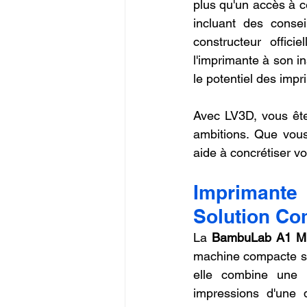
plus qu'un accès à 
incluant des consei
constructeur offic
l'imprimante à son ins
le potentiel des im
Avec LV3D, vous ête
ambitions. Que vous
aide à concrétiser v
Imprimant
Solution Co
La 
BambuLab A1 M
machine compacte sa
elle combine une t
impressions d'une 