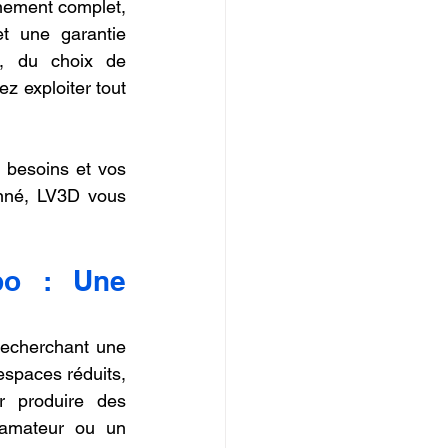
ement complet, 
t une garantie 
, du choix de 
z exploiter tout 
 besoins et vos 
nné, LV3D vous 
o : Une 
 recherchant une 
paces réduits, 
 produire des 
 amateur ou un 