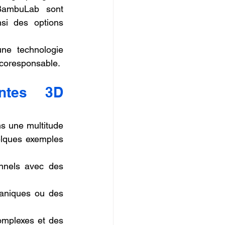
BambuLab sont 
si des options 
e technologie 
 écoresponsable.
ntes 3D 
s une multitude 
elques exemples 
nnels avec des 
niques ou des 
omplexes et des 