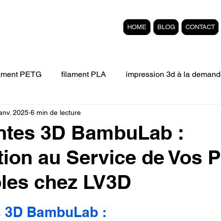
HOME
BLOG
CONTACT
lament PETG
filament PLA
impression 3d à la demand
janv. 2025
6 min de lecture
Filament 3D FLEXIBLE
impression 3D professionelle
ntes 3D BambuLab :
tion au Service de Vos P
'impression 3D.
Formation éligible au CPF Impressio
les chez LV3D
pert en SEO
Formation 3D en ligne.
Refaire piece en
r 5.
 3D BambuLab : 