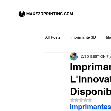
All Posts
imprimante 3D
fi
LV3D GESTION
7 
CREALITY imprimante 3D
Imprima
L'Innova
Filament 3D
Formation à l
Disponib
impression 3D en ligne
ex
Noté NaN étoiles su
Imprimantes