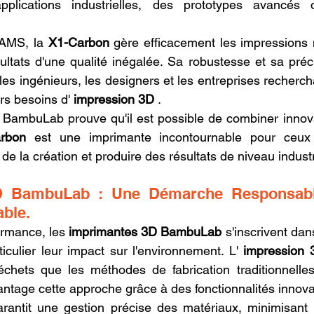
plications industrielles, des prototypes avancés 
AMS, la 
X1-Carbon
 gère efficacement les impressions m
ultats d'une qualité inégalée. Sa robustesse et sa préci
 les ingénieurs, les designers et les entreprises recherch
rs besoins d' 
impression 3D
 .
BambuLab prouve qu'il est possible de combiner innovatio
rbon
 est une imprimante incontournable pour ceux 
 de la création et produire des résultats de niveau industr
D BambuLab : Une Démarche Responsabl
able.
ormance, les 
imprimantes 3D BambuLab
 s'inscrivent da
iculier leur impact sur l'environnement. L' 
impression 
hets que les méthodes de fabrication traditionnelle
ntage cette approche grâce à des fonctionnalités innov
ntit une gestion précise des matériaux, minimisant le