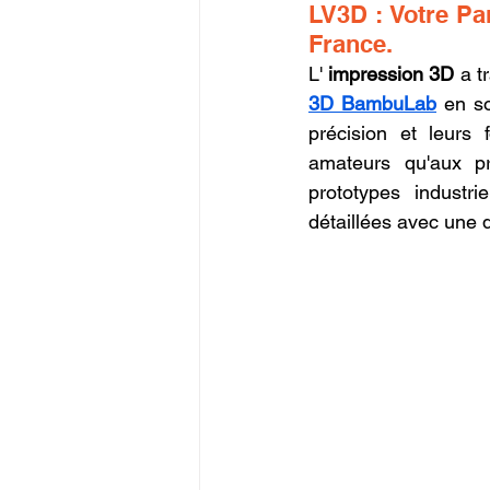
LV3D : Votre Pa
Commerce en Franchise
c
France.
L' 
impression 3D
 a t
3D BambuLab
 en so
CREALITY SPARKX i7 Color 
précision et leurs 
amateurs qu'aux pr
prototypes industri
détaillées avec une q