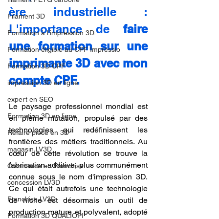
ère industrielle : 
Filament 3D
L'importance de 
faire 
Formation à l'impression 3D.
une formation sur une 
Formation éligible au CPF Impressio
imprimante 3D avec mon 
Formation 3D CPF
compte CPF.
impression 3D en ligne
expert en SEO
Le paysage professionnel mondial est 
Formation 3D en ligne.
en pleine mutation, propulsé par des 
technologies qui redéfinissent les 
Refaire piece en 3D
frontières des métiers traditionnels. Au 
magasin LV3D
cœur de cette révolution se trouve la 
fabrication additive, plus communément 
Commerce en Franchise
connue sous le nom d'impression 3D. 
concession LV3D
Ce qui était autrefois une technologie 
Franchise LV3D
de niche est désormais un outil de 
production mature et polyvalent, adopté 
Formation 3D QUALIOPI