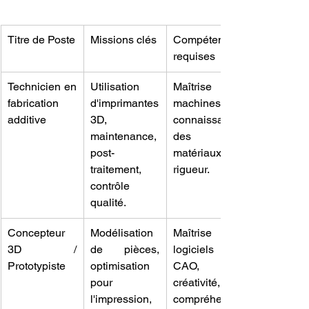
Titre de Poste
Missions clés
Compétences 
requises
Technicien en 
Utilisation 
Maîtrise des 
fabrication 
d'imprimantes 
machines, 
additive
3D, 
connaissance 
maintenance, 
des 
post-
matériaux, 
traitement, 
rigueur.
contrôle 
qualité.
Concepteur 
Modélisation 
Maîtrise des 
3D / 
de pièces, 
logiciels 
Prototypiste
optimisation 
CAO, 
pour 
créativité, 
l'impression, 
compréhensi