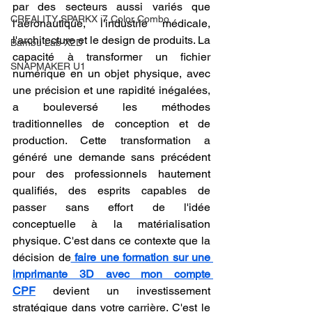
par des secteurs aussi variés que 
CREALITY SPARKX i7 Color Combo
l'aéronautique, l'industrie médicale, 
l'architecture et le design de produits. La 
Bambu Lab X2D
capacité à transformer un fichier 
SNAPMAKER U1
numérique en un objet physique, avec 
une précision et une rapidité inégalées, 
a bouleversé les méthodes 
traditionnelles de conception et de 
production. Cette transformation a 
généré une demande sans précédent 
pour des professionnels hautement 
qualifiés, des esprits capables de 
passer sans effort de l'idée 
conceptuelle à la matérialisation 
physique. C'est dans ce contexte que la 
décision de
faire une formation sur une 
imprimante 3D avec mon compte 
CPF
 devient un investissement 
stratégique dans votre carrière. C'est le 