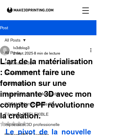
Post
All Posts
lv3dblog3
All Posts
2 sept. 2025
8 min de lecture
L'art de la matérialisation
imprimante 3D
: Comment faire une
filament PETG
formation sur une
filament PLA
imprimante 3D avec mon
impression 3d à la demande.
compte CPF révolutionne
CREALITY imprimante 3D
la création.
Filament 3D FLEXIBLE
Noté NaN étoiles sur 5.
impression 3D professionelle
Le pivot de la nouvelle 
filament PETG carbone