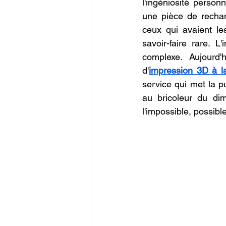
l'ingéniosité person
Commerce en Franchise
c
une pièce de rechan
ceux qui avaient le
savoir-faire rare. 
CREALITY SPARKX i7 Color 
complexe. Aujourd'
d'
impression 3D à 
service qui met la p
au bricoleur du dim
l'impossible, possible