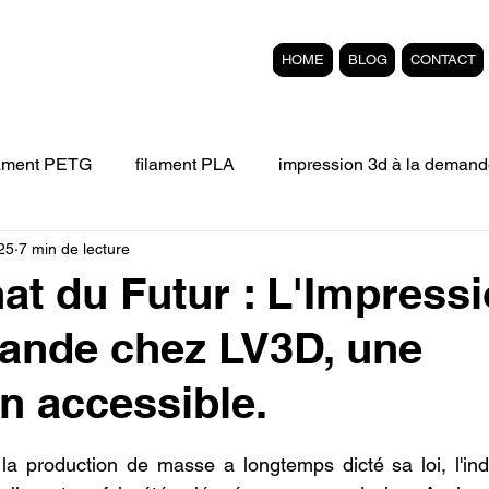
HOME
BLOG
CONTACT
lament PETG
filament PLA
impression 3d à la demand
025
7 min de lecture
Filament 3D FLEXIBLE
impression 3D professionelle
nat du Futur : L'Impress
ande chez LV3D, une
'impression 3D.
Formation éligible au CPF Impressio
on accessible.
pert en SEO
Formation 3D en ligne.
Refaire piece en
r 5.
 production de masse a longtemps dicté sa loi, l'indiv