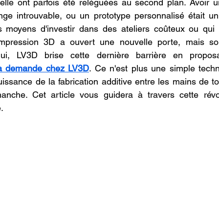
nelle ont parfois été reléguées au second plan. Avoir u
oncession LV3D
Franchise LV3D
Formation 3D QUAL
ge introuvable, ou un prototype personnalisé était un 
s moyens d'investir dans des ateliers coûteux ou qui 
L'impression 3D a ouvert une nouvelle porte, mais son
Combo
Bambu Lab X2D
SNAPMAKER U1
hui, LV3D brise cette dernière barrière en proposa
la demande chez LV3D
. Ce n'est plus une simple techno
uissance de la fabrication additive entre les mains de to
anche. Cet article vous guidera à travers cette révol
.