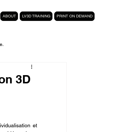
ABOUT
LV3D TRAINING
PRINT ON DEMAND
e.
filament PETG carbone
ion 3D
Formation 3D CPF
 3D
magasin LV3D
idualisation et 