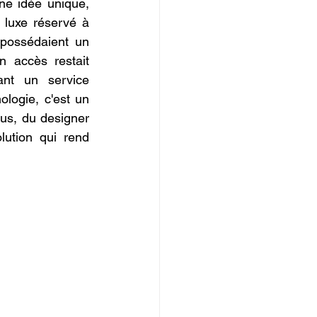
ne idée unique, 
IOPI
luxe réservé à 
possédaient un 
 accès restait 
nt un service 
logie, c'est un 
us, du designer 
ution qui rend 