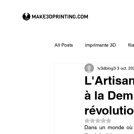
All Posts
imprimante 3D
fi
lv3dblog3
3 oct. 2
CREALITY imprimante 3D
L'Artisa
à la Dem
Filament 3D
Formation à l
révoluti
impression 3D en ligne
ex
Noté NaN étoiles su
Dans un monde où la