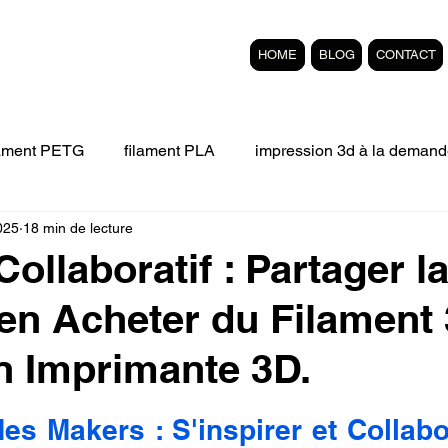
HOME
BLOG
CONTACT
lament PETG
filament PLA
impression 3d à la demand
2025
18 min de lecture
Filament 3D FLEXIBLE
impression 3D professionelle
Collaboratif : Partager l
en Acheter du Filament
'impression 3D.
Formation éligible au CPF Impressio
 Imprimante 3D.
pert en SEO
Formation 3D en ligne.
Refaire piece en
r 5.
s Makers : S'inspirer et Collabo