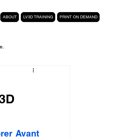
ABOUT
LV3D TRAINING
PRINT ON DEMAND
e.
filament PETG carbone
a
 3D
Formation 3D CPF
 3D
magasin LV3D
rer Avant 