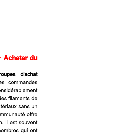
r 
Acheter du 
roupes d'achat 
des commandes 
onsidérablement 
es filaments de 
tériaux sans un 
ommunauté offre 
 il est souvent 
membres qui ont 