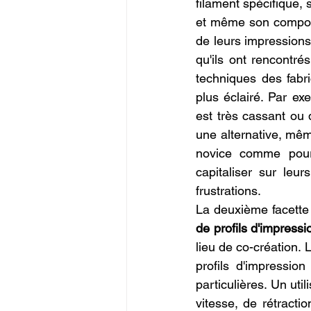
filament spécifique, s
et même son comporte
de leurs impressions 
qu'ils ont rencontré
techniques des fabri
plus éclairé. Par ex
est très cassant ou 
une alternative, même
novice comme pour 
capitaliser sur leu
frustrations.
La deuxième facette
de profils d'impress
lieu de co-création.
profils d'impressio
particulières. Un uti
vitesse, de rétracti