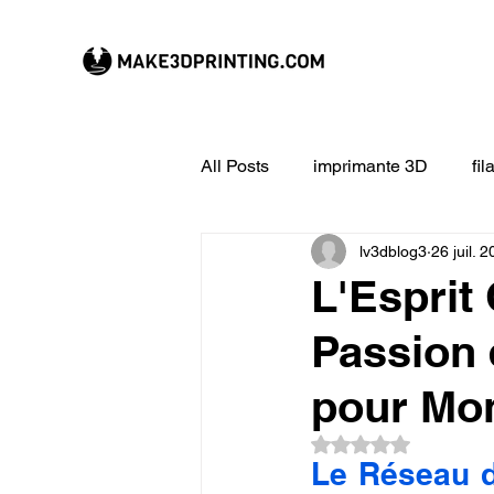
All Posts
imprimante 3D
fi
lv3dblog3
26 juil. 
CREALITY imprimante 3D
L'Esprit 
Passion 
Filament 3D
Formation à l
pour Mon
impression 3D en ligne
ex
Noté NaN étoiles su
Le Réseau de