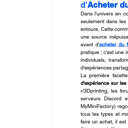
d'
Acheter d
Commerce en Franchise
c
Dans l'univers en co
seulement dans les 
entoure. Cette commu
CREALITY SPARKX i7 Color 
une source inépuisabl
avant d'
acheter du 
pratique ; c'est une
individuels, transfo
d'expériences partag
La première facett
d'expérience sur les
r/3Dprinting, les fo
serveurs Discord e
MyMiniFactory) regor
tous les types et m
faire un achat, il es