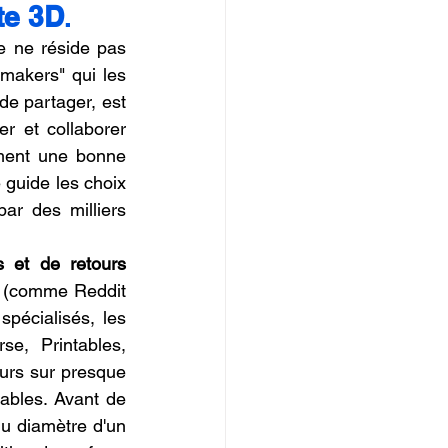
te 3D
.
IOPI
e ne réside pas 
akers" qui les 
e partager, est 
er et collaborer 
ment une bonne 
guide les choix 
ar des milliers 
 et de retours 
D (comme Reddit 
pécialisés, les 
e, Printables, 
urs sur presque 
ables. Avant de 
du diamètre d'un 