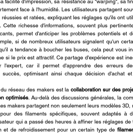
a facilité d'impression, sa résistance au "warping", sa fini
ment face à l'humidité. Les utilisateurs partagent sou
réussies et ratées, expliquant les réglages qu'ils ont utili
s. Cette richesse d'informations, souvent plus pertinente
cants, permet d'anticiper les problèmes potentiels et de
emple, si de nombreux utilisateurs signalent qu'un certa
qu'il a tendance à boucher les buses, cela peut vous inc
 si le prix est attractif. Ce partage d'expérience est ine
l'expert, car il permet d'apprendre des erreurs de
rs succès, optimisant ainsi chaque décision d'achat et
 du réseau des makers est la 
collaboration sur des proje
ion optimisés
. Au-delà des discussions générales, la co
 Les makers partagent non seulement leurs modèles 3D, m
n pour des filaments spécifiques, souvent adaptés à d
lisateur qui a passé des heures à affiner les réglages de
on et de refroidissement pour un certain type de 
filame