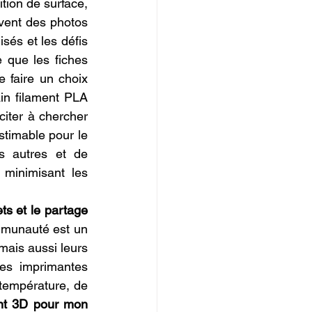
tion de surface, 
vent des photos 
sés et les défis 
 que les fiches 
 faire un choix 
in filament PLA 
iter à chercher 
stimable pour le 
s autres et de 
 minimisant les 
ts et le partage 
mmunauté est un 
ais aussi leurs 
es imprimantes 
 température, de 
nt 3D pour mon 