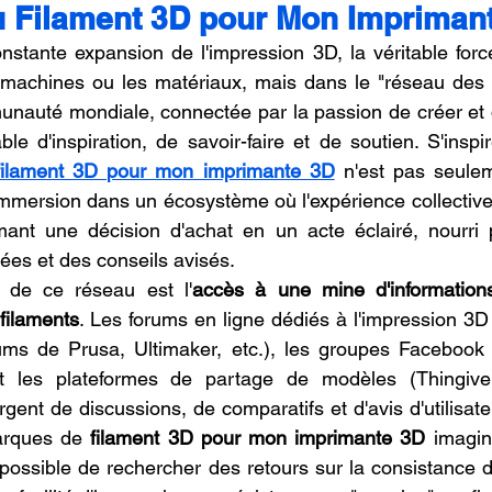
u Filament 3D pour Mon Impriman
oncession LV3D
Franchise LV3D
Formation 3D QUAL
nstante expansion de l'impression 3D, la véritable forc
machines ou les matériaux, mais dans le "réseau des m
nauté mondiale, connectée par la passion de créer et d
Combo
Bambu Lab X2D
SNAPMAKER U1
e d'inspiration, de savoir-faire et de soutien. S'inspir
filament 3D pour mon imprimante 3D
 n'est pas seule
 immersion dans un écosystème où l'expérience collective 
rmant une décision d'achat en un acte éclairé, nourri p
ées et des conseils avisés.
e de ce réseau est l'
accès à une mine d'informations
 filaments
. Les forums en ligne dédiés à l'impression 3
rums de Prusa, Ultimaker, etc.), les groupes Facebook s
t les plateformes de partage de modèles (Thingivers
gent de discussions, de comparatifs et d'avis d'utilisate
arques de 
filament 3D pour mon imprimante 3D
 imagin
t possible de rechercher des retours sur la consistance 