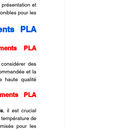
présentation et 
d'objets décoratifs de haute qualité. La variété de couleurs et de finitions disponibles pour les 
ents PLA 
aments PLA 
 considérer des 
commandée et la 
e haute qualité 
aments PLA 
ls
, il est crucial 
 température de 
la buse, la vitesse d'impression et le refroidissement. Des réglages optimisés pour les 