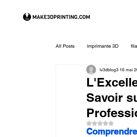
All Posts
imprimante 3D
fi
lv3dblog3
16 mai 
CREALITY imprimante 3D
L'Excell
Savoir s
Filament 3D
Formation à l
Professi
impression 3D en ligne
ex
Noté NaN étoiles su
Comprendre