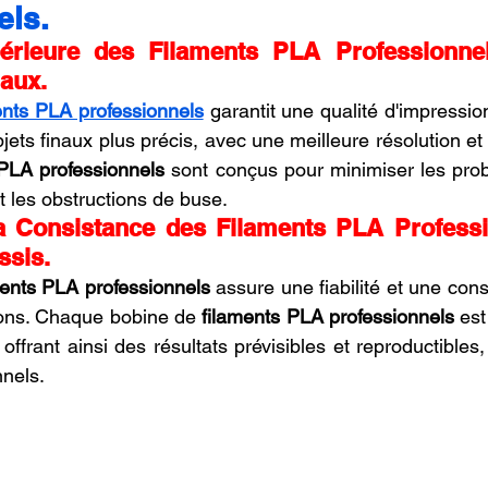
els.
oncession LV3D
Franchise LV3D
Formation 3D QUAL
érieure des Filaments PLA Professionnel
aux.
ents PLA professionnels
 garantit une qualité d'impressio
Combo
Bambu Lab X2D
SNAPMAKER U1
jets finaux plus précis, avec une meilleure résolution et u
 PLA professionnels
 sont conçus pour minimiser les pro
t les obstructions de buse.
 la Consistance des Filaments PLA Professi
ssis.
ments PLA professionnels
 assure une fiabilité et une con
ions. Chaque bobine de 
filaments PLA professionnels
 est
offrant ainsi des résultats prévisibles et reproductibles,
nnels.