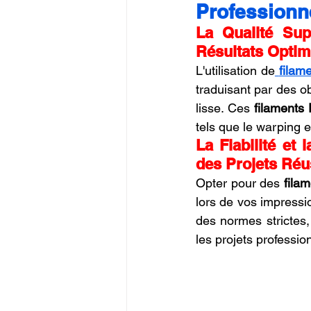
Professionn
Commerce en Franchise
c
La Qualité Sup
Résultats Optim
L'utilisation de
filam
CREALITY SPARKX i7 Color 
traduisant par des ob
lisse. Ces 
filaments
tels que le warping e
La Fiabilité et
des Projets Réu
Opter pour des 
fila
lors de vos impress
des normes strictes, 
les projets professio