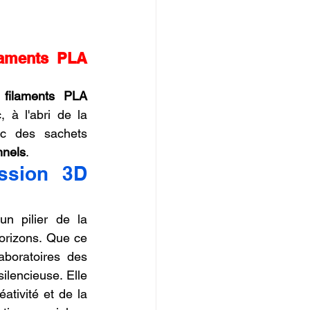
laments PLA 
 
filaments PLA 
à l'abri de la 
c des sachets 
nnels
.
ssion 3D 
n pilier de la 
rizons. Que ce 
boratoires des 
lencieuse. Elle 
ativité et de la 