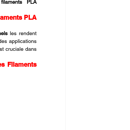
 
filaments PLA 
ilaments PLA 
nels
 les rendent 
des applications 
st cruciale dans 
s Filaments 