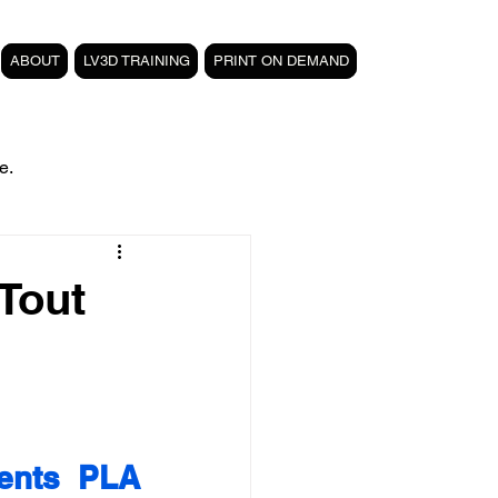
ABOUT
LV3D TRAINING
PRINT ON DEMAND
e.
filament PETG carbone
 Tout
Formation 3D CPF
 3D
magasin LV3D
ents PLA 