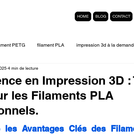
HOME
BLOG
CONTACT
lament PETG
filament PLA
impression 3d à la demand
2025
4 min de lecture
Filament 3D FLEXIBLE
impression 3D professionelle
ence en Impression 3D :
ur les Filaments PLA
'impression 3D.
Formation éligible au CPF Impressio
onnels.
pert en SEO
Formation 3D en ligne.
Refaire piece en
r 5.
 les Avantages Clés des Filam