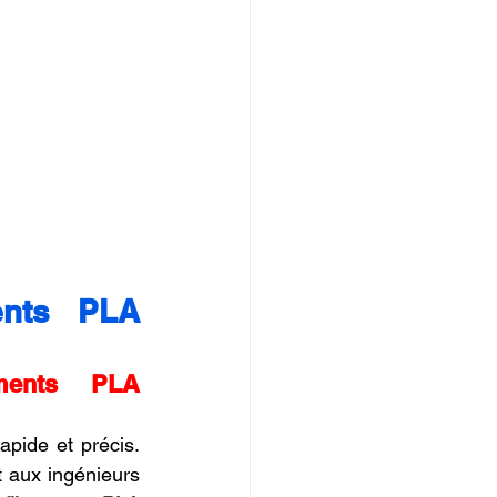
ents PLA 
ments PLA 
pide et précis. 
t aux ingénieurs 