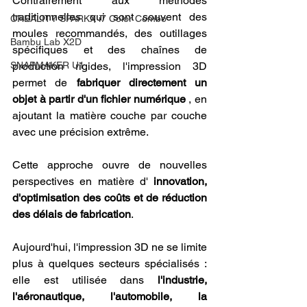
Contrairement aux méthodes 
traditionnelles qui sont souvent des 
CREALITY SPARKX i7 Color Combo
moules recommandés, des outillages 
Bambu Lab X2D
spécifiques et des chaînes de 
SNAPMAKER U1
production rigides, l'impression 3D 
permet de 
fabriquer directement un 
objet à partir d'un fichier numérique
 , en 
ajoutant la matière couche par couche 
avec une précision extrême. 
Cette approche ouvre de nouvelles 
perspectives en matière d' 
innovation, 
d'optimisation des coûts et de réduction 
des délais de fabrication
.
Aujourd'hui, l'impression 3D ne se limite 
plus à quelques secteurs spécialisés : 
elle est utilisée dans 
l'industrie, 
l'aéronautique, l'automobile, la 