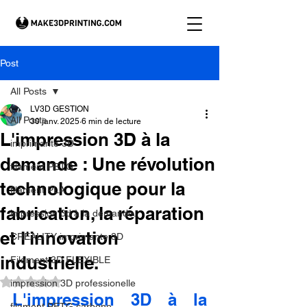
Post
All Posts
LV3D GESTION
All Posts
30 janv. 2025
6 min de lecture
L'impression 3D à la
imprimante 3D
demande : Une révolution
filament PETG
technologique pour la
filament PLA
fabrication, la réparation
impression 3d à la demande.
et l'innovation
CREALITY imprimante 3D
industrielle.
Filament 3D FLEXIBLE
Noté NaN étoiles sur 5.
impression 3D professionelle
L'impression 3D à la 
filament PETG carbone