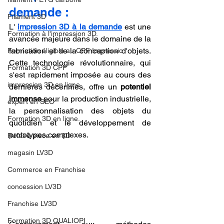
demande : 
Filament 3D
L' 
impression 3D à la demande
 est une 
Formation à l'impression 3D.
avancée majeure dans le domaine de la 
fabrication et de la conception d'objets. 
Formation éligible au CPF Impressio
Cette technologie révolutionnaire, qui 
Formation 3D CPF
s'est rapidement imposée au cours des 
impression 3D en ligne
dernières décennies, offre un 
potentiel 
immense
 pour la production industrielle, 
expert en SEO
la personnalisation des objets du 
Formation 3D en ligne.
quotidien et le développement de 
prototypes complexes.
Refaire piece en 3D
magasin LV3D
Commerce en Franchise
concession LV3D
Franchise LV3D
Formation 3D QUALIOPI