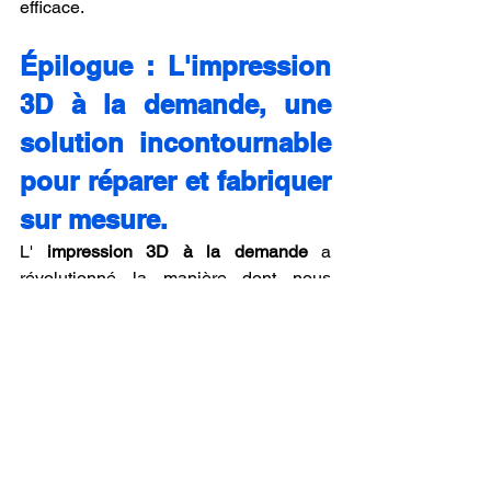
efficace.
Épilogue : L'impression 
3D à la demande, une 
solution incontournable 
pour réparer et fabriquer 
sur mesure.
L' 
impression 3D à la demande
 a 
révolutionné la manière dont nous 
concevons et réparons des objets en 
plastique. Plus besoin de chercher 
pendant des semaines une pièce de 
rechange introuvable ou d'abandonner 
un objet simplement parce qu'un 
élément est cassé : avec l'impression 
3D, il est possible de recréer des pièces 
plastiques 
avec précision, rapidement 