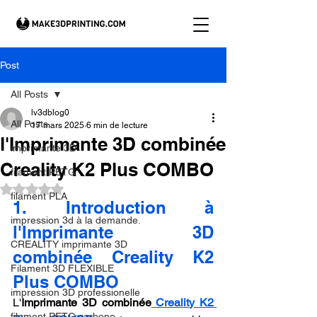
Post
All Posts
lv3dblog0
All Posts
17 mars 2025
6 min de lecture
l'Imprimante 3D combinée
imprimante 3D
Creality K2 Plus COMBO
filament PETG
Noté NaN étoiles sur 5.
filament PLA
1. Introduction à 
impression 3d à la demande.
l'Imprimante 3D 
CREALITY imprimante 3D
combinée Creality K2 
Filament 3D FLEXIBLE
Plus COMBO
impression 3D professionelle
L'
Imprimante 3D combinée
 Creality K2 
filament PETG carbone