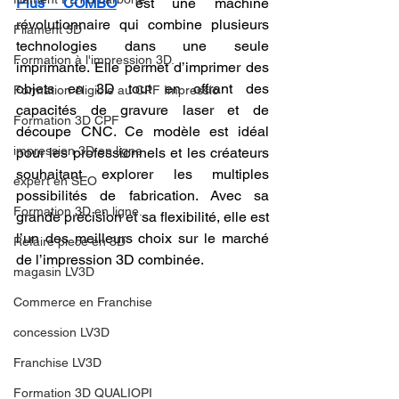
Plus COMBO
 est une machine 
révolutionnaire qui combine plusieurs 
Filament 3D
technologies dans une seule 
Formation à l'impression 3D.
imprimante. Elle permet d’imprimer des 
objets en 3D tout en offrant des 
Formation éligible au CPF Impressio
capacités de gravure laser et de 
Formation 3D CPF
découpe CNC. Ce modèle est idéal 
impression 3D en ligne
pour les professionnels et les créateurs 
souhaitant explorer les multiples 
expert en SEO
possibilités de fabrication. Avec sa 
Formation 3D en ligne.
grande précision et sa flexibilité, elle est 
l’un des meilleurs choix sur le marché 
Refaire piece en 3D
de l’impression 3D combinée.
magasin LV3D
Commerce en Franchise
concession LV3D
Franchise LV3D
Formation 3D QUALIOPI