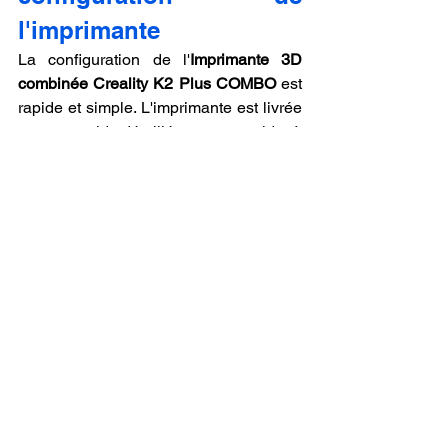
l'imprimante
La configuration de l'
Imprimante 3D 
combinée Creality K2 Plus COMBO
 est 
rapide et simple. L'imprimante est livrée 
avec un guide détaillé pour vous aider à 
l'installer. Le processus de calibration 
est facile grâce à l'interface utilisateur 
intuitive, et vous pouvez commencer à 
imprimer dès que vous avez configuré 
les paramètres de base.
17. Entretien de 
l'Imprimante 3D Creality 
K2 Plus COMBO
L'entretien de l'
Imprimante 3D 
combinée Creality K2 Plus COMBO
 est 
simplifié grâce à son design modulaire. 