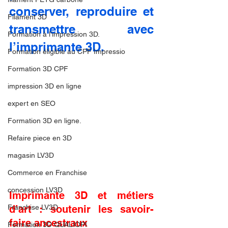
conserver, reproduire et 
Filament 3D
transmettre avec 
Formation à l'impression 3D.
l’imprimante 3D.
Formation éligible au CPF Impressio
Formation 3D CPF
impression 3D en ligne
expert en SEO
Formation 3D en ligne.
Refaire piece en 3D
magasin LV3D
Commerce en Franchise
concession LV3D
Imprimante 3D et métiers 
Franchise LV3D
d’art : soutenir les savoir-
faire ancestraux
Formation 3D QUALIOPI