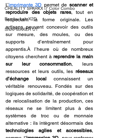
L’
imprimante 3D
 permet de 
scanner et 
CREALITY SPARKX i7 Color Combo
reproduire des objets rares
, tout en 
Bambu Lab X2D
respectant la forme originale. Les 
artisans peuvent concevoir des outils 
SNAPMAKER U1
sur mesure, des moules, ou des 
supports d’entraînement pour 
apprentis.À l’heure où de nombreux 
citoyens cherchent à 
reprendre la main 
sur leur consommation
, leurs 
ressources et leurs outils, les 
réseaux 
d’échange local
 connaissent un 
véritable renouveau. Fondés sur des 
logiques de solidarité, de coopération et 
de relocalisation de la production, ces 
réseaux ne se limitent plus à des 
systèmes de troc ou de monnaie 
alternative : ils intègrent désormais des 
technologies agiles et accessibles
, 
comme l’
impression 3D
, pour renforcer 