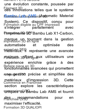
une évolution constante, poussée par 
Filament 3D
des innovations telles que le système 
Bambu Lab AMS
 (Automatic Material 
Formation à l'impression 3D.
System). Ce dispositif, conçu pour 
Formation éligible au CPF Impressio
s'intégrer parfaitement avec 
Formation 3D CPF
l'imprimante 3D Bambu Lab X1-Carbon, 
marque un tournant dans la gestion 
impression 3D en ligne
automatisée et optimisée des 
expert en SEO
matériaux. Il représente une avancée 
majeure, offrant aux utilisateurs une 
Formation 3D en ligne.
expérience enrichie grâce à des 
Refaire piece en 3D
fonctionnalités avancées qui promettent 
une gestion précise et simplifiée des 
magasin LV3D
matériaux d'impression 3D. Cette 
Commerce en Franchise
section explore les caractéristiques 
concession LV3D
uniques du Bambu Lab AMS et fournit 
des recommandations pour en 
Franchise LV3D
maximiser l'efficacité.
Formation 3D QUALIOPI