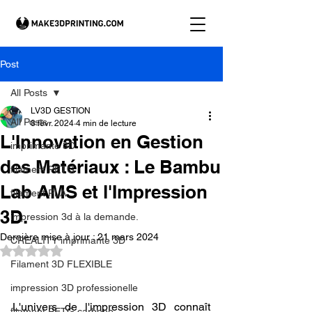
Post
All Posts
LV3D GESTION
All Posts
8 févr. 2024
4 min de lecture
L'Innovation en Gestion
imprimante 3D
des Matériaux : Le Bambu
filament PETG
Lab AMS et l'Impression
filament PLA
3D.
impression 3d à la demande.
Dernière mise à jour :
21 mars 2024
CREALITY imprimante 3D
Noté NaN étoiles sur 5.
Filament 3D FLEXIBLE
impression 3D professionelle
L'univers de l'impression 3D connaît 
filament PETG carbone