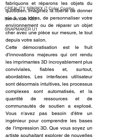
fabriquons et réparons les objets du 
CREALITY SPARKX i7 Color Combo
quotidien. Imaginez la liberté de donner 
vie à vos idées, de personnaliser votre 
Bambu Lab X2D
environnement ou de réparer un objet 
SNAPMAKER U1
cher avec une pièce sur mesure, le tout 
depuis votre salon.
Cette démocratisation est le fruit 
d'innovations majeures qui ont rendu 
les imprimantes 3D incroyablement plus 
conviviales, fiables et, surtout, 
abordables. Les interfaces utilisateur 
sont désormais intuitives, les processus 
complexes sont automatisés, et la 
quantité de ressources et de 
communautés de soutien a explosé. 
Vous n'avez pas besoin d'être un 
ingénieur pour comprendre les bases 
de l'impression 3D. Que vous soyez un 
artiste souhaitant explorer de nouvelles 