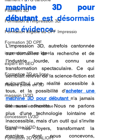
machine 3D pour 
Filament 3D
débutant
 est désormais 
Formation à l'impression 3D.
une évidence.
Formation éligible au CPF Impressio
Formation 3D CPF
L'impression 3D, autrefois cantonnée 
impression 3D en ligne
aux domaines de la recherche et de 
l'industrie lourde, a connu une 
expert en SEO
transformation spectaculaire. Ce qui 
Formation 3D en ligne.
semblait relever de la science-fiction est 
aujourd'hui une réalité accessible à 
Refaire piece en 3D
tous, et la possibilité d'
acheter une 
magasin LV3D
machine 3D pour débutant
n'a jamais 
été aussi concrète. Nous ne parlons 
Commerce en Franchise
plus d'une technologie lointaine et 
concession LV3D
inaccessible, mais d'un outil qui s'invite 
Franchise LV3D
dans nos foyers, transformant la 
manière dont nous concevons, 
Formation 3D QUALIOPI