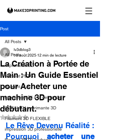
Post
All Posts
lv3dblog3
All Posts
10 août 2025
12 min de lecture
La Création à Portée de
imprimante 3D
Main : Un Guide Essentiel
filament PETG
pour Acheter une
filament PLA
machine 3D pour
impression 3d à la demande.
débutant.
CREALITY imprimante 3D
Noté NaN étoiles sur 5.
Filament 3D FLEXIBLE
Le Rêve Devenu Réalité : 
impression 3D professionelle
Pourquoi 
acheter une 
filament PETG carbone