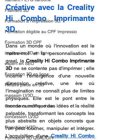
Créative avec la Creality 
Filament 3D
Hi Combo Imprimante 
Formation à l'impression 3D.
3D.
Formation éligible au CPF Impressio
Formation 3D CPF
Dans un monde où l'innovation est le 
impression 3D en ligne
maître-mot et la personnalisation le 
graal, la 
Creality Hi Combo Imprimante 
expert en SEO
3D
 ne se contente pas d'imprimer ; elle 
Formation 3D en ligne.
incarne l'émergence d'une nouvelle 
dimension créative, une ère où 
Refaire piece en 3D
l'imagination ne connaît plus de limites 
magasin LV3D
physiques. Elle est le pont entre le 
monde numérique des idées et la réalité 
Commerce en Franchise
palpable, transformant les concepts les 
concession LV3D
plus abstraits en objets concrets que 
Franchise LV3D
l'on peut toucher, manipuler et intégrer. 
L'acquisition d'une 
Creality Hi Combo 
Formation 3D QUALIOPI