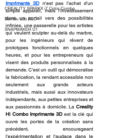
Imprimante 3D
 n'est pas l'achat d'un 
CREALITY SPARKX i7 Color Combo
simple appareil, mais l'investissement 
dans un portail vers des possibilités 
Bambu Lab X2D
infinies, une passerelle pour les artistes 
SNAPMAKER U1
qui veulent sculpter au-delà du marbre, 
pour les ingénieurs qui rêvent de 
prototypes fonctionnels en quelques 
heures, et pour les entrepreneurs qui 
visent des produits personnalisés à la 
demande. C'est un outil qui démocratise 
la fabrication, la rendant accessible non 
seulement aux grands acteurs 
industriels, mais aussi aux innovateurs 
indépendants, aux petites entreprises et 
aux passionnés à domicile. La 
Creality 
Hi Combo Imprimante 3D
 est la clé qui 
ouvre les portes de la création sans 
précédent, encourageant 
l'expérimentation et l'audace dans le 