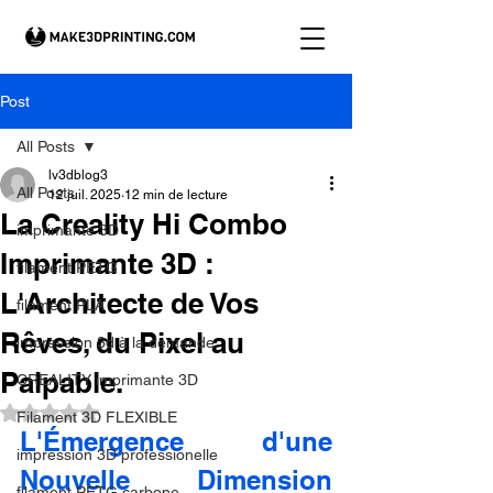
Post
All Posts
lv3dblog3
All Posts
12 juil. 2025
12 min de lecture
La Creality Hi Combo
imprimante 3D
Imprimante 3D :
filament PETG
L'Architecte de Vos
filament PLA
Rêves, du Pixel au
impression 3d à la demande.
Palpable.
CREALITY imprimante 3D
Noté NaN étoiles sur 5.
Filament 3D FLEXIBLE
L'Émergence d'une 
impression 3D professionelle
Nouvelle Dimension 
filament PETG carbone