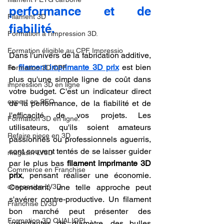
performance et de 
Filament 3D
fiabilité.
Formation à l'impression 3D.
Formation éligible au CPF Impressio
Dans l'univers de la fabrication additive, 
le 
filament imprimante 3D prix
 est bien 
Formation 3D CPF
plus qu'une simple ligne de coût dans 
impression 3D en ligne
votre budget. C'est un indicateur direct 
expert en SEO
de la performance, de la fiabilité et de 
l'efficacité de vos projets. Les 
Formation 3D en ligne.
utilisateurs, qu'ils soient amateurs 
Refaire piece en 3D
passionnés ou professionnels aguerris, 
sont souvent tentés de se laisser guider 
magasin LV3D
par le plus bas 
filament imprimante 3D 
Commerce en Franchise
prix
, pensant réaliser une économie. 
concession LV3D
Cependant, une telle approche peut 
s'avérer contre-productive. Un filament 
Franchise LV3D
bon marché peut présenter des 
Formation 3D QUALIOPI
irrégularités de diamètre, des bulles 