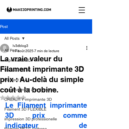
Post
All Posts
lv3dblog3
All Posts
17 août 2025
7 min de lecture
La vraie valeur du
imprimante 3D
Filament imprimante 3D
filament PETG
prix : Au-delà du simple
filament PLA
coût à la bobine.
impression 3d à la demande.
Noté NaN étoiles sur 5.
CREALITY imprimante 3D
Le Filament imprimante 
Filament 3D FLEXIBLE
3D prix comme 
impression 3D professionelle
indicateur de 
filament PETG carbone