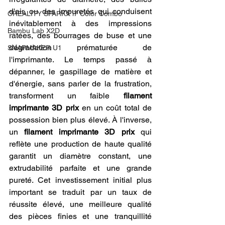
d'air, ou des impuretés qui conduisent 
CREALITY SPARKX i7 Color Combo
inévitablement à des impressions 
Bambu Lab X2D
ratées, des bourrages de buse et une 
dégradation prématurée de 
SNAPMAKER U1
l'imprimante. Le temps passé à 
dépanner, le gaspillage de matière et 
d'énergie, sans parler de la frustration, 
transforment un faible 
filament 
imprimante 3D prix
 en un coût total de 
possession bien plus élevé. À l'inverse, 
un 
filament imprimante 3D prix
 qui 
reflète une production de haute qualité 
garantit un diamètre constant, une 
extrudabilité parfaite et une grande 
pureté. Cet investissement initial plus 
important se traduit par un taux de 
réussite élevé, une meilleure qualité 
des pièces finies et une tranquillité 