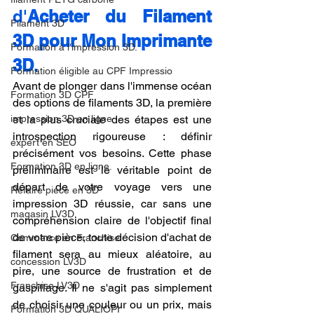
d'
Acheter du Filament 
Filament 3D
3D pour Mon Imprimante 
Formation à l'impression 3D.
3D
.
Formation éligible au CPF Impressio
Avant de plonger dans l'immense océan 
Formation 3D CPF
des options de filaments 3D, la première 
impression 3D en ligne
et la plus cruciale des étapes est une 
introspection rigoureuse : définir 
expert en SEO
précisément vos besoins. Cette phase 
Formation 3D en ligne.
préliminaire est le véritable point de 
départ de votre voyage vers une 
Refaire piece en 3D
impression 3D réussie, car sans une 
magasin LV3D
compréhension claire de l'objectif final 
de votre pièce, toute décision d'achat de 
Commerce en Franchise
filament sera au mieux aléatoire, au 
concession LV3D
pire, une source de frustration et de 
Franchise LV3D
gaspillage. Il ne s'agit pas simplement 
de choisir une couleur ou un prix, mais 
Formation 3D QUALIOPI