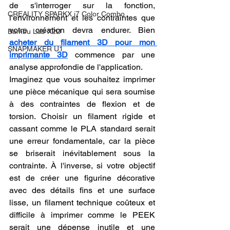
de s'interroger sur la fonction, 
CREALITY SPARKX i7 Color Combo
l'environnement et les contraintes que 
votre création devra endurer. Bien 
Bambu Lab X2D
acheter du filament 3D pour mon 
SNAPMAKER U1
imprimante 3D
 commence par une 
analyse approfondie de l'application.
Imaginez que vous souhaitez imprimer 
une pièce mécanique qui sera soumise 
à des contraintes de flexion et de 
torsion. Choisir un filament rigide et 
cassant comme le PLA standard serait 
une erreur fondamentale, car la pièce 
se briserait inévitablement sous la 
contrainte. À l'inverse, si votre objectif 
est de créer une figurine décorative 
avec des détails fins et une surface 
lisse, un filament technique coûteux et 
difficile à imprimer comme le PEEK 
serait une dépense inutile et une 