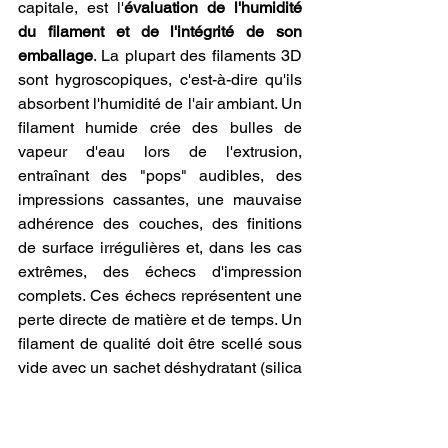
capitale, est l'
évaluation de l'humidité 
du filament et de l'intégrité de son 
emballage
. La plupart des filaments 3D 
sont hygroscopiques, c'est-à-dire qu'ils 
absorbent l'humidité de l'air ambiant. Un 
filament humide crée des bulles de 
vapeur d'eau lors de l'extrusion, 
entraînant des "pops" audibles, des 
impressions cassantes, une mauvaise 
adhérence des couches, des finitions 
de surface irrégulières et, dans les cas 
extrêmes, des échecs d'impression 
complets. Ces échecs représentent une 
perte directe de matière et de temps. Un 
filament de qualité doit être scellé sous 
vide avec un sachet déshydratant (silica 
gel) dès sa fabrication pour le protéger 
de l'humidité jusqu'à son utilisation. 
Lorsque vous allez 
acheter du filament 