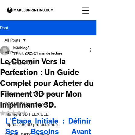
Post
All Posts
lv3dblog3
All Posts
31 juil. 2025
21 min de lecture
Le Chemin Vers la
imprimante 3D
Perfection : Un Guide
filament PETG
Complet pour Acheter du
filament PLA
Filament 3D pour Mon
impression 3d à la demande.
Imprimante 3D.
CREALITY imprimante 3D
Noté NaN étoiles sur 5.
Filament 3D FLEXIBLE
L'Étape Initiale : Définir 
impression 3D professionelle
Ses Besoins Avant 
filament PETG carbone