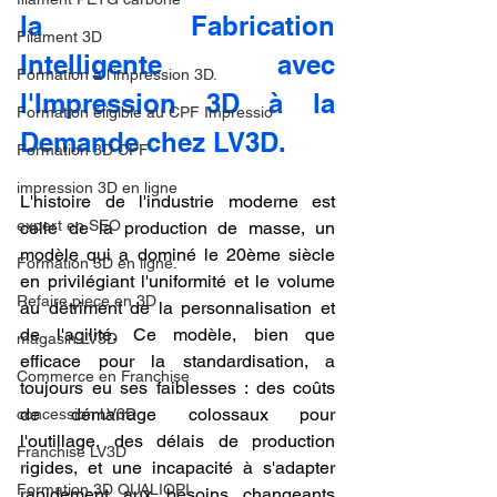
la Fabrication 
Filament 3D
Intelligente avec 
Formation à l'impression 3D.
l'Impression 3D à la 
Formation éligible au CPF Impressio
Demande chez LV3D.
Formation 3D CPF
impression 3D en ligne
L'histoire de l'industrie moderne est 
expert en SEO
celle de la production de masse, un 
modèle qui a dominé le 20ème siècle 
Formation 3D en ligne.
en privilégiant l'uniformité et le volume 
Refaire piece en 3D
au détriment de la personnalisation et 
de l'agilité. Ce modèle, bien que 
magasin LV3D
efficace pour la standardisation, a 
Commerce en Franchise
toujours eu ses faiblesses : des coûts 
de démarrage colossaux pour 
concession LV3D
l'outillage, des délais de production 
Franchise LV3D
rigides, et une incapacité à s'adapter 
Formation 3D QUALIOPI
rapidement aux besoins changeants 