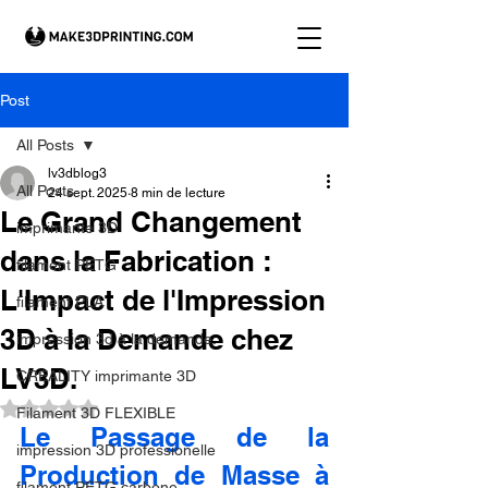
Post
All Posts
lv3dblog3
All Posts
24 sept. 2025
8 min de lecture
Le Grand Changement
imprimante 3D
dans la Fabrication :
filament PETG
L'Impact de l'Impression
filament PLA
3D à la Demande chez
impression 3d à la demande.
LV3D.
CREALITY imprimante 3D
Noté NaN étoiles sur 5.
Filament 3D FLEXIBLE
Le Passage de la 
impression 3D professionelle
Production de Masse à 
filament PETG carbone