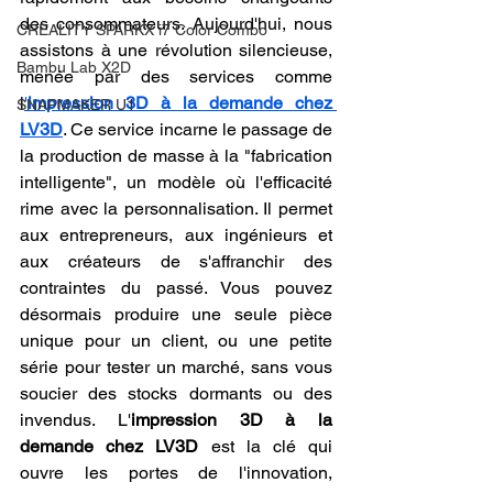
des consommateurs. Aujourd'hui, nous 
CREALITY SPARKX i7 Color Combo
assistons à une révolution silencieuse, 
Bambu Lab X2D
menée par des services comme 
l
'
impression 3D à la demande chez 
SNAPMAKER U1
LV3D
. Ce service incarne le passage de 
la production de masse à la "fabrication 
intelligente", un modèle où l'efficacité 
rime avec la personnalisation. Il permet 
aux entrepreneurs, aux ingénieurs et 
aux créateurs de s'affranchir des 
contraintes du passé. Vous pouvez 
désormais produire une seule pièce 
unique pour un client, ou une petite 
série pour tester un marché, sans vous 
soucier des stocks dormants ou des 
invendus. L'
impression 3D à la 
demande chez LV3D
 est la clé qui 
ouvre les portes de l'innovation, 