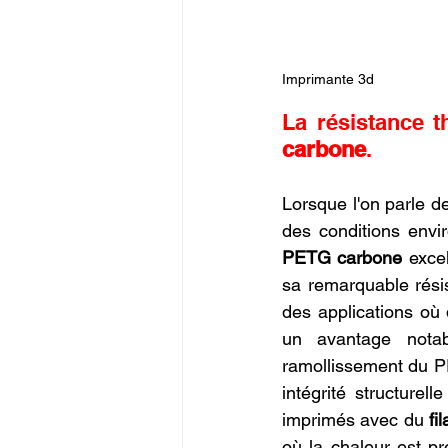
Imprimante 3d
La résistance t
carbone
.
Lorsque l'on parle d
des conditions envi
PETG carbone
 exce
sa remarquable résis
des applications où 
un avantage notab
ramollissement du P
intégrité structure
imprimés avec du 
fi
où la chaleur est pr