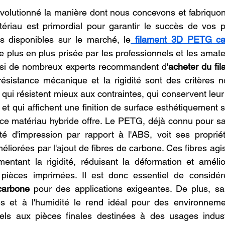
oncession LV3D
Franchise LV3D
Formation 3D QUAL
volutionné la manière dont nous concevons et fabriquons
ériau est primordial pour garantir le succès de vos pr
ts disponibles sur le marché, le
filament 3D PETG c
Combo
Bambu Lab X2D
SNAPMAKER U1
plus en plus prisée par les professionnels et les amateu
 si de nombreux experts recommandent d'
acheter du fi
résistance mécanique et la rigidité sont des critères n
qui résistent mieux aux contraintes, qui conservent leur
t qui affichent une finition de surface esthétiquement s
ce matériau hybride offre. Le PETG, déjà connu pour sa
ilité d'impression par rapport à l'ABS, voit ses proprié
liorées par l'ajout de fibres de carbone. Ces fibres ag
mentant la rigidité, réduisant la déformation et améliora
pièces imprimées. Il est donc essentiel de considér
carbone
 pour des applications exigeantes. De plus, sa
s et à l'humidité le rend idéal pour des environnemen
nels aux pièces finales destinées à des usages indus