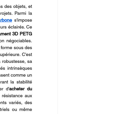
IOPI
 des objets, et 
ojets. Parmi la 
arbone
 s'impose 
rs éclairés. Ce 
lament 3D PETG 
on négociables. 
 forme sous des 
upérieure. C'est 
 robustesse, sa 
tés intrinsèques 
issent comme un 
nt la stabilité 
er d'
acheter du 
 résistance aux 
ts variés, des 
triels ou même 