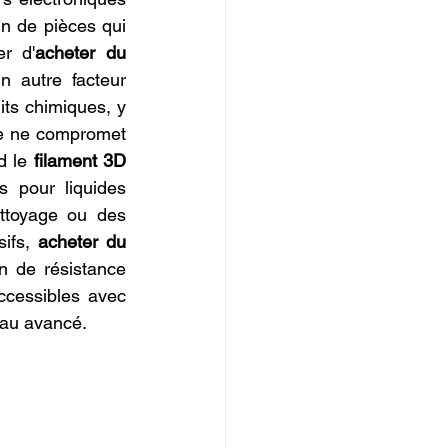
n de pièces qui 
er d'
acheter du 
n autre facteur 
ts chimiques, y 
ne ne compromet 
d le 
filament 3D 
s pour liquides 
toyage ou des 
ifs, 
acheter du 
n de résistance 
ccessibles avec 
iau avancé.