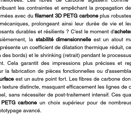
ribuant les contraintes et empêchant la propagation des
rimées avec du 
filament 3D PETG carbone
 plus robustes
 mécaniques, prolongeant ainsi leur durée de vie et leur
ants durables et résilients ? C'est le moment d'
acheter
isièmement, la 
stabilité dimensionnelle
 est un atout m
résente un coefficient de dilatation thermique réduit, ce
des bords) et le shrinking (retrait) pendant le processus
nt. Cela garantit des impressions plus précises et rep
r la fabrication de pièces fonctionnelles ou d'assembl
surface
 est un autre point fort. Les fibres de carbone do
texture distincte, masquant efficacement les lignes de c
el, sans nécessiter de post-traitement intensif. Ces qual
D PETG carbone
 un choix supérieur pour de nombreuse
rototypage avancé.