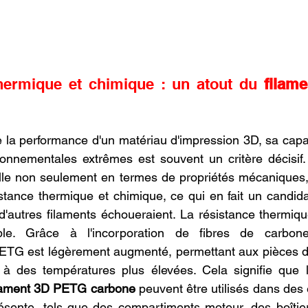
hermique et chimique : un atout du 
filam
e la performance d'un matériau d'impression 3D, sa capaci
ronnementales extrêmes est souvent un critère décisif.
lle non seulement en termes de propriétés mécaniques,
tance thermique et chimique, ce qui en fait un candida
d'autres filaments échoueraient. La résistance thermiqu
le. Grâce à l'incorporation de fibres de carbone
ETG est légèrement augmenté, permettant aux pièces de 
lle à des températures plus élevées. Cela signifie que
lament 3D PETG carbone
 peuvent être utilisés dans des
ésente, tels que des compartiments moteur, des boîtier