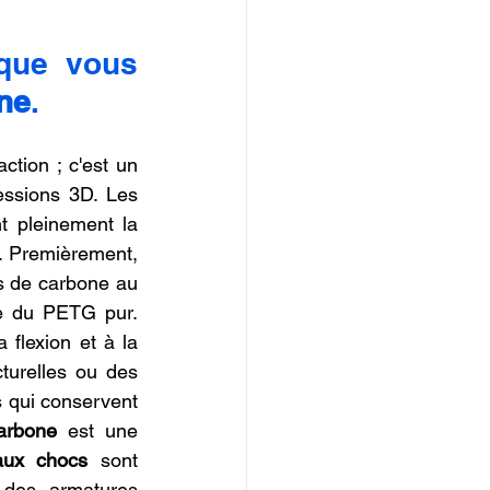
que vous 
ne
.
ction ; c'est un 
essions 3D. Les 
t pleinement la 
. Premièrement, 
s de carbone au 
e du PETG pur. 
flexion et à la 
turelles ou des 
 qui conservent 
arbone
 est une 
 aux chocs
 sont 
des armatures 