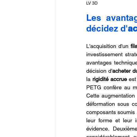
LV 3D
Les avantag
décidez d'
ac
L'acquisition d'un 
fi
investissement strat
avantages technique
décision d'
acheter d
la 
rigidité accrue
 est
PETG confère au mat
Cette augmentation d
déformation sous con
composants soumis à
leur forme et leur in
évidence. Deuxièm
considérablement 