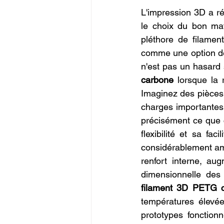
Commerce en Franchise
c
L'impression 3D a ré
le choix du bon mat
pléthore de filamen
CREALITY SPARKX i7 Color 
comme une option de 
n'est pas un hasard
carbone
 lorsque la 
Imaginez des pièces 
charges importantes e
précisément ce que 
flexibilité et sa fac
considérablement amé
renfort interne, aug
dimensionnelle des 
filament 3D PETG 
températures élevée
prototypes fonction