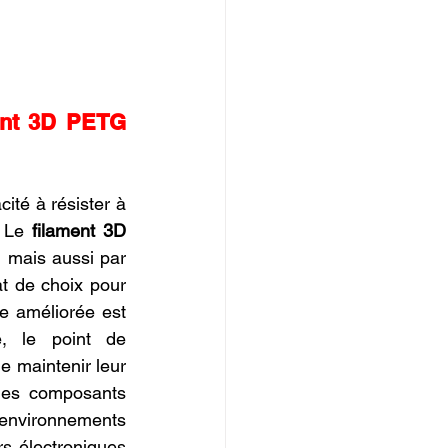
ent 3D PETG 
té à résister à 
 Le 
filament 3D 
 mais aussi par 
t de choix pour 
e améliorée est 
, le point de 
maintenir leur 
 les composants 
 environnements 
s électroniques 