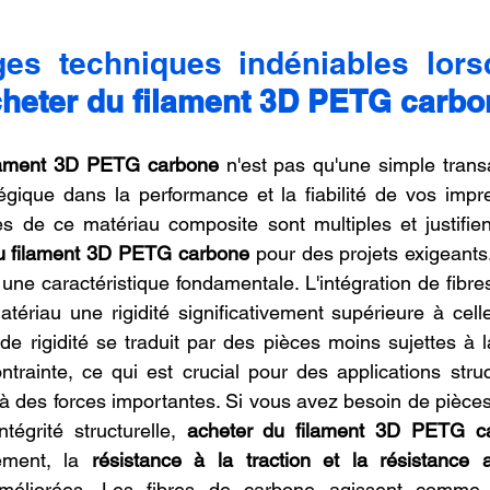
es techniques indéniables lors
heter du filament 3D PETG carbo
lament 3D PETG carbone
 n'est pas qu'une simple transa
égique dans la performance et la fiabilité de vos impr
s de ce matériau composite sont multiples et justifien
u filament 3D PETG carbone
 pour des projets exigeants
 une caractéristique fondamentale. L'intégration de fibre
ériau une rigidité significativement supérieure à cell
e rigidité se traduit par des pièces moins sujettes à la 
trainte, ce qui est crucial pour des applications struc
 des forces importantes. Si vous avez besoin de pièces
tégrité structurelle, 
acheter du filament 3D PETG c
ement, la 
résistance à la traction et la résistance
améliorées. Les fibres de carbone agissent comme 