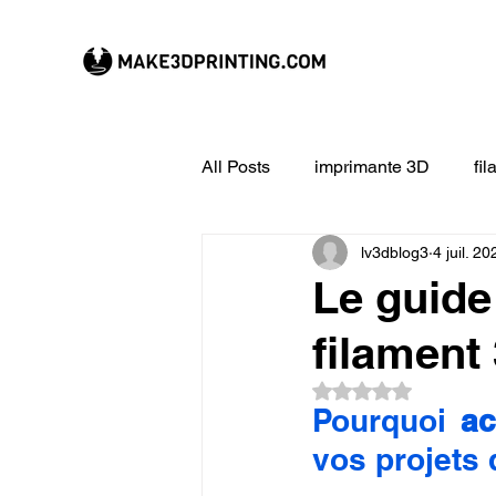
All Posts
imprimante 3D
fi
lv3dblog3
4 juil. 20
CREALITY imprimante 3D
Le guide 
filament
Filament 3D
Formation à l
Noté NaN étoiles su
Pourquoi 
ac
impression 3D en ligne
ex
vos projets 