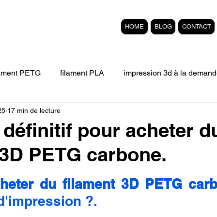
HOME
BLOG
CONTACT
lament PETG
filament PLA
impression 3d à la demand
25
17 min de lecture
Filament 3D FLEXIBLE
impression 3D professionelle
définitif pour acheter d
 3D PETG carbone.
'impression 3D.
Formation éligible au CPF Impressio
r 5.
heter du filament 3D PETG car
pert en SEO
Formation 3D en ligne.
Refaire piece en
d'impression ?.