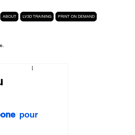
ABOUT
LV3D TRAINING
PRINT ON DEMAND
e.
filament PETG carbone
u
Formation 3D CPF
bone
 pour 
 3D
magasin LV3D