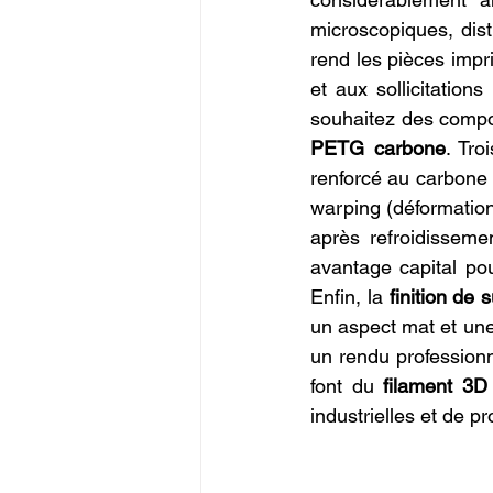
microscopiques, dist
rend les pièces imp
et aux sollicitations
souhaitez des compos
PETG carbone
. Tro
renforcé au carbone p
warping (déformation 
après refroidisseme
avantage capital pou
Enfin, la 
finition de 
un aspect mat et une 
un rendu professionn
font du 
filament 3
industrielles et de p