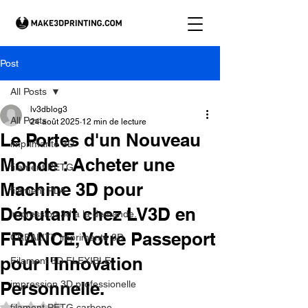
Post
All Posts
lv3dblog3
All Posts
24 août 2025
12 min de lecture
Le Portes d'un Nouveau
imprimante 3D
Monde : Acheter une
filament PETG
Machine 3D pour
filament PLA
Débutant chez LV3D en
impression 3d à la demande.
FRANCE, Votre Passeport
CREALITY imprimante 3D
pour l'Innovation
Filament 3D FLEXIBLE
Personnelle.
impression 3D professionelle
Noté NaN étoiles sur 5.
filament PETG carbone