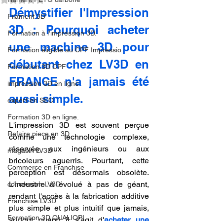
Démystifier l'Impression 
Filament 3D
3D : Pourquoi acheter 
Formation à l'impression 3D.
une machine 3D pour 
Formation éligible au CPF Impressio
débutant chez LV3D en 
Formation 3D CPF
FRANCE n'a jamais été 
impression 3D en ligne
aussi simple.
expert en SEO
Formation 3D en ligne.
L'impression 3D est souvent perçue 
Refaire piece en 3D
comme une technologie complexe, 
réservée aux ingénieurs ou aux 
magasin LV3D
bricoleurs aguerris. Pourtant, cette 
Commerce en Franchise
perception est désormais obsolète. 
L'industrie a évolué à pas de géant, 
concession LV3D
rendant l'accès à la fabrication additive 
Franchise LV3D
plus simple et plus intuitif que jamais, 
Formation 3D QUALIOPI
surtout quand il s'agit d'
acheter une 