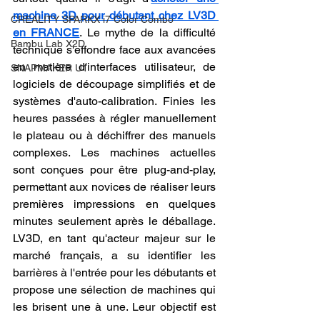
machine 3D pour débutant chez LV3D 
CREALITY SPARKX i7 Color Combo
en FRANCE
. Le mythe de la difficulté 
Bambu Lab X2D
technique s'effondre face aux avancées 
en matière d'interfaces utilisateur, de 
SNAPMAKER U1
logiciels de découpage simplifiés et de 
systèmes d'auto-calibration. Finies les 
heures passées à régler manuellement 
le plateau ou à déchiffrer des manuels 
complexes. Les machines actuelles 
sont conçues pour être plug-and-play, 
permettant aux novices de réaliser leurs 
premières impressions en quelques 
minutes seulement après le déballage. 
LV3D, en tant qu'acteur majeur sur le 
marché français, a su identifier les 
barrières à l'entrée pour les débutants et 
propose une sélection de machines qui 
les brisent une à une. Leur objectif est 