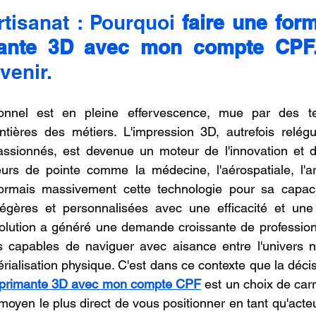
r 5.
oncession LV3D
Franchise LV3D
Formation 3D QUAL
tisanat : Pourquoi 
faire une form
ante 3D avec mon compte CPF
venir.
Combo
Bambu Lab X2D
SNAPMAKER U1
nnel est en pleine effervescence, mue par des tec
rontières des métiers. L'impression 3D, autrefois relé
passionnés, est devenue un moteur de l'innovation et d
rs de pointe comme la médecine, l'aérospatiale, l'arch
sormais massivement cette technologie pour sa capaci
égères et personnalisées avec une efficacité et une 
volution a généré une demande croissante de profession
its capables de naviguer avec aisance entre l'univers 
rialisation physique. C'est dans ce contexte que la déci
imprimante 3D avec mon compte CPF
 est un choix de carr
 moyen le plus direct de vous positionner en tant qu'acte