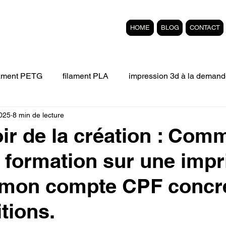
HOME
BLOG
CONTACT
lament PETG
filament PLA
impression 3d à la demand
2025
8 min de lecture
Filament 3D FLEXIBLE
impression 3D professionelle
ir de la création : Com
e formation sur une imp
'impression 3D.
Formation éligible au CPF Impressio
 mon compte CPF concré
pert en SEO
Formation 3D en ligne.
Refaire piece en
tions.