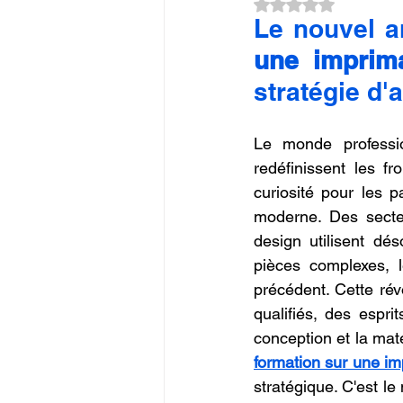
Noté NaN étoiles su
Commerce en Franchise
c
Le nouvel ar
une imprim
stratégie d'a
CREALITY SPARKX i7 Color 
Le monde professio
redéfinissent les f
curiosité pour les 
moderne. Des secteu
design utilisent dé
pièces complexes, l
précédent. Cette ré
qualifiés, des espr
conception et la maté
formation sur une 
stratégique. C'est le