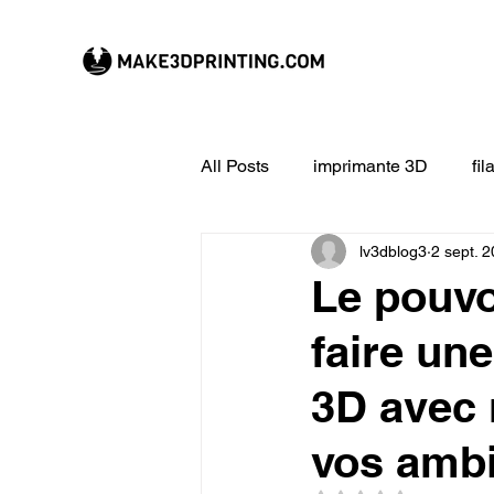
All Posts
imprimante 3D
fi
lv3dblog3
2 sept. 
CREALITY imprimante 3D
Le pouvo
faire un
Filament 3D
Formation à l
3D avec
impression 3D en ligne
ex
vos ambi