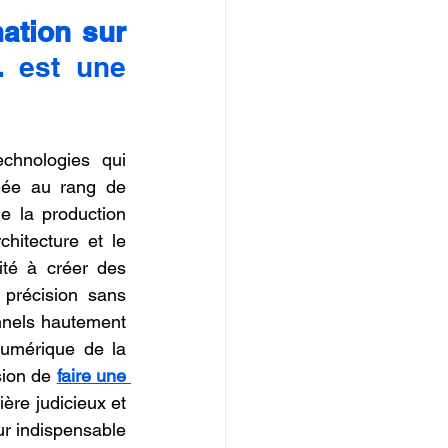
IOPI
ation sur 
.
 est une 
hnologies qui 
guée au rang de 
e la production 
itecture et le 
té à créer des 
précision sans 
nels hautement 
numérique de la 
sion de 
faire une 
ière judicieux et 
ur indispensable 