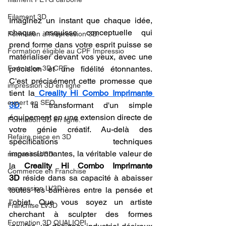
Filament 3D
Imaginez un instant que chaque idée, 
chaque esquisse conceptuelle qui 
Formation à l'impression 3D.
prend forme dans votre esprit puisse se 
Formation éligible au CPF Impressio
matérialiser devant vos yeux, avec une 
Formation 3D CPF
précision et une fidélité étonnantes. 
C'est précisément cette promesse que 
impression 3D en ligne
tient la
Creality Hi Combo Imprimante 
expert en SEO
3D
, la transformant d'un simple 
équipement en une extension directe de 
Formation 3D en ligne.
votre génie créatif. Au-delà des 
Refaire piece en 3D
spécifications techniques 
impressionnantes, la véritable valeur de 
magasin LV3D
la 
Creality Hi Combo Imprimante 
Commerce en Franchise
3D
 réside dans sa capacité à abaisser 
concession LV3D
toutes les barrières entre la pensée et 
l'objet. Que vous soyez un artiste 
Franchise LV3D
cherchant à sculpter des formes 
Formation 3D QUALIOPI