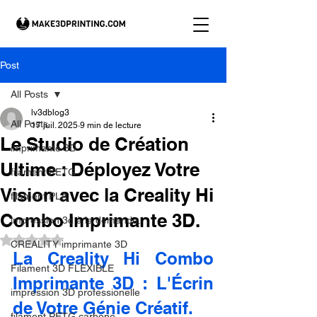
Post
All Posts
lv3dblog3
All Posts
17 juil. 2025
9 min de lecture
Le Studio de Création
imprimante 3D
Ultime : Déployez Votre
filament PETG
Vision avec la Creality Hi
filament PLA
Combo Imprimante 3D.
impression 3d à la demande.
Noté NaN étoiles sur 5.
CREALITY imprimante 3D
La Creality Hi Combo 
Filament 3D FLEXIBLE
Imprimante 3D : L'Écrin 
impression 3D professionelle
de Votre Génie Créatif.
filament PETG carbone