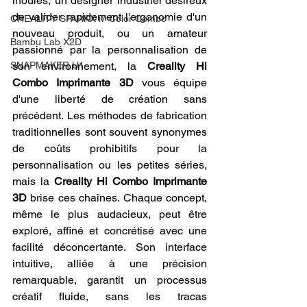
inouïes, un designer industriel désireux 
de valider rapidement l'ergonomie d'un 
CREALITY SPARKX i7 Color Combo
nouveau produit, ou un amateur 
Bambu Lab X2D
passionné par la personnalisation de 
SNAPMAKER U1
son environnement, la 
Creality Hi 
Combo Imprimante 3D
 vous équipe 
d'une liberté de création sans 
précédent. Les méthodes de fabrication 
traditionnelles sont souvent synonymes 
de coûts prohibitifs pour la 
personnalisation ou les petites séries, 
mais la 
Creality Hi Combo Imprimante 
3D
 brise ces chaînes. Chaque concept, 
même le plus audacieux, peut être 
exploré, affiné et concrétisé avec une 
facilité déconcertante. Son interface 
intuitive, alliée à une précision 
remarquable, garantit un processus 
créatif fluide, sans les tracas 