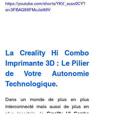
https://youtube.com/shorts/YKV_scso0CY?
si=3FBAQ9XFMcJstA9V
La Creality Hi Combo 
Imprimante 3D : Le Pilier 
de Votre Autonomie 
Technologique.
Dans un monde de plus en plus 
interconnecté mais aussi de plus en 
plus incertain, la 
Creality Hi Combo 
Imprimante 3D
 se présente comme un 
pilier fondamental de votre autonomie 