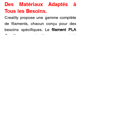
Des Matériaux Adaptés à 
Tous les Besoins.
Creality propose une gamme complète 
de filaments, chacun conçu pour des 
besoins spécifiques. Le 
filament PLA 
Creality
 est particulièrement apprécié 
pour sa facilité d’utilisation, sa finition 
lisse et ses faibles émissions, ce qui en 
fait un choix idéal pour les utilisateurs 
débutants. Le 
filament PETG Creality
, 
plus robuste, est parfait pour les pièces 
fonctionnelles et les objets soumis à 
des contraintes mécaniques. Pour des 
projets plus avancés, Creality offre des 
matériaux comme le 
TPU
, le 
nylon
 et 
l’
ABS Creality
, chacun offrant des 
caractéristiques uniques pour répondre 
à des besoins spécifiques dans 