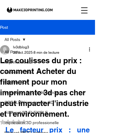
Post
All Posts
lv3dblog3
All Posts
30 oct. 2025
8 min de lecture
Les coulisses du prix :
imprimante 3D
comment Acheter du
filament PETG
filament pour mon
filament PLA
imprimante 3d pas cher
impression 3d à la demande.
peut impacter l'industrie
CREALITY imprimante 3D
et l'environnement.
Filament 3D FLEXIBLE
Noté NaN étoiles sur 5.
impression 3D professionelle
Le facteur prix : une 
filament PETG carbone