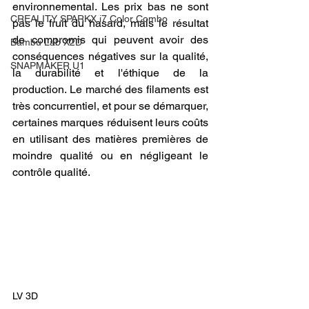
environnemental. Les prix bas ne sont 
CREALITY SPARKX i7 Color Combo
pas le fruit du hasard, mais le résultat 
de compromis qui peuvent avoir des 
Bambu Lab X2D
conséquences négatives sur la qualité, 
SNAPMAKER U1
la durabilité et l'éthique de la 
production. Le marché des filaments est 
très concurrentiel, et pour se démarquer, 
certaines marques réduisent leurs coûts 
en utilisant des matières premières de 
moindre qualité ou en négligeant le 
contrôle qualité.
LV 3D