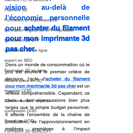
vision au-delà de 
Filament 3D
l'économie personnelle 
Formation à l'impression 3D.
pour 
acheter du filament 
Formation éligible au CPF Impressio
pour mon imprimante 3d 
Formation 3D CPF
pas cher
.
impression 3D en ligne
expert en SEO
Dans un monde de consommation où le 
Formation 3D en ligne.
prix est souvent le premier critère de 
décision, l'acte d'
acheter du filament 
Refaire piece en 3D
pour mon imprimante 3d pas cher
 est un 
magasin LV3D
réflexe compréhensible. Cependant, ce 
choix a des répercussions bien plus 
Commerce en Franchise
larges que le simple budget personnel. 
concession LV3D
Il affecte l'ensemble de la chaîne de 
Franchise LV3D
production, de l'approvisionnement en 
matières premières à l'impact 
Formation 3D QUALIOPI