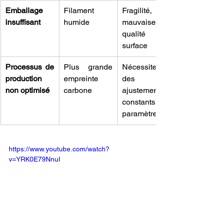
Emballage 
Filament 
Fragilité, 
insuffisant
humide
mauvaise 
qualité de 
surface
Processus de 
Plus grande 
Nécessite 
production 
empreinte 
des 
non optimisé
carbone
ajustements 
constants des 
paramètres
https://www.youtube.com/watch?
v=YRK0E79NnuI