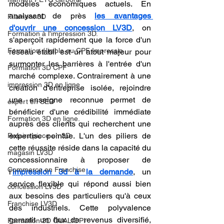
modèles économiques actuels. En 
analysant de près 
les avantages 
Filament 3D
d'ouvrir une concession LV3D
, on 
Formation à l'impression 3D.
s'aperçoit rapidement que la force d'un 
Formation éligible au CPF Impressio
réseau établi est un atout majeur pour 
surmonter les barrières à l'entrée d'un 
Formation 3D CPF
marché complexe. Contrairement à une 
impression 3D en ligne
création d'entreprise isolée, rejoindre 
une enseigne reconnue permet de 
expert en SEO
bénéficier d'une crédibilité immédiate 
Formation 3D en ligne.
auprès des clients qui recherchent une 
expertise pointue. L'un des piliers de 
Refaire piece en 3D
cette réussite réside dans la capacité du 
magasin LV3D
concessionnaire à proposer de 
Commerce en Franchise
l'
impression 3d à la demande
, un 
service flexible qui répond aussi bien 
concession LV3D
aux besoins des particuliers qu'à ceux 
Franchise LV3D
des industriels. Cette polyvalence 
garantit un flux de revenus diversifié, 
Formation 3D QUALIOPI