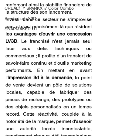
renforçant ainsi la stabilité financière de 
CREALITY SPARKX i7 Color Combo
la structure dès son lancement.
Bambu Lab X2D
Investir dans ce secteur ne s'improvise 
pas, et c'est précisément là que résident 
SNAPMAKER U1
les avantages d'ouvrir une concession 
LV3D
. Le franchisé n'est jamais seul 
face aux défis techniques ou 
commerciaux ; il profite d'un transfert de 
savoir-faire continu et d'outils marketing 
performants. En mettant en avant 
l'
impression 3d à la demande
, le point 
de vente devient un pôle de solutions 
locales, capable de fabriquer des 
pièces de rechange, des prototypes ou 
des objets personnalisés en un temps 
record. Cette réactivité, couplée à la 
notoriété de la marque, permet d'asseoir 
une autorité locale incontestable, 
transformant chaque défi technologique 