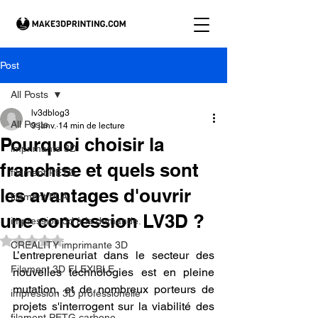
Post
All Posts
lv3dblog3
All Posts
9 janv.
14 min de lecture
Pourquoi choisir la
imprimante 3D
franchise et quels sont
filament PETG
les avantages d'ouvrir
filament PLA
une concession LV3D ?
impression 3d à la demande.
Noté NaN étoiles sur 5.
CREALITY imprimante 3D
L’entrepreneuriat dans le secteur des 
Filament 3D FLEXIBLE
nouvelles technologies est en pleine 
mutation, et de nombreux porteurs de 
impression 3D professionelle
projets s'interrogent sur la viabilité des 
filament PETG carbone