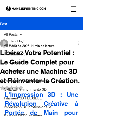
Post
All Posts
lv3dblog3
All Posts
14 déc. 2025
14 min de lecture
Libérez Votre Potentiel :
imprimante 3D
Le Guide Complet pour
filament PETG
Acheter une Machine 3D
filament PLA
et Réinventer la Création.
impression 3d à la demande.
Noté NaN étoiles sur 5.
CREALITY imprimante 3D
L'Impression 3D : Une 
Filament 3D FLEXIBLE
Révolution Créative à 
impression 3D professionelle
Portée de Main pour 
filament PETG carbone