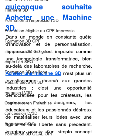
quiconque souhaite 
Filament 3D
Acheter une Machine 
Formation à l'impression 3D.
3D.
Formation éligible au CPF Impressio
Dans un monde en constante quête 
Formation 3D CPF
d'innovation et de personnalisation, 
l'impression 3D s'est imposée comme 
impression 3D en ligne
une technologie transformatrice, bien 
expert en SEO
au-delà des laboratoires de recherche.
Formation 3D en ligne.
Acheter une machine 3D
 n'est plus un 
investissement réservé aux grandes 
Refaire piece en 3D
industries ; c'est une opportunité 
magasin LV3D
démocratisée pour les créateurs, les 
ingénieurs, les designers, les 
Commerce en Franchise
éducateurs et les passionnés désireux 
concession LV3D
de matérialiser leurs idées avec une 
Franchise LV3D
agilité et une liberté sans précédent. 
Imaginez passer d'un simple concept 
Formation 3D QUALIOPI