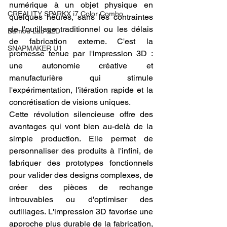
numérique à un objet physique en 
CREALITY SPARKX i7 Color Combo
quelques heures, sans les contraintes 
de l'outillage traditionnel ou les délais 
Bambu Lab X2D
de fabrication externe. C'est la 
SNAPMAKER U1
promesse tenue par l'impression 3D : 
une autonomie créative et 
manufacturière qui stimule 
l'expérimentation, l'itération rapide et la 
concrétisation de visions uniques.
Cette révolution silencieuse offre des 
avantages qui vont bien au-delà de la 
simple production. Elle permet de 
personnaliser des produits à l'infini, de 
fabriquer des prototypes fonctionnels 
pour valider des designs complexes, de 
créer des pièces de rechange 
introuvables ou d'optimiser des 
outillages. L'impression 3D favorise une 
approche plus durable de la fabrication, 