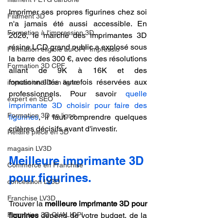
Imprimer ses propres figurines chez soi 
Filament 3D
n'a jamais été aussi accessible. En 
Formation à l'impression 3D.
2026, le marché des imprimantes 3D 
résine LCD grand public a explosé sous 
Formation éligible au CPF Impressio
la barre des 300 €, avec des résolutions 
Formation 3D CPF
allant de 9K à 16K et des 
fonctionnalités autrefois réservées aux 
impression 3D en ligne
professionnels. Pour savoir 
quelle 
expert en SEO
imprimante 3D choisir pour faire des 
Formation 3D en ligne.
figurines
, il faut comprendre quelques 
critères décisifs avant d'investir.
Refaire piece en 3D
magasin LV3D
Meilleure imprimante 3D 
Commerce en Franchise
pour figurines.
concession LV3D
Franchise LV3D
Trouver la 
meilleure imprimante 3D pour 
Formation 3D QUALIOPI
figurines
 dépend de votre budget, de la 