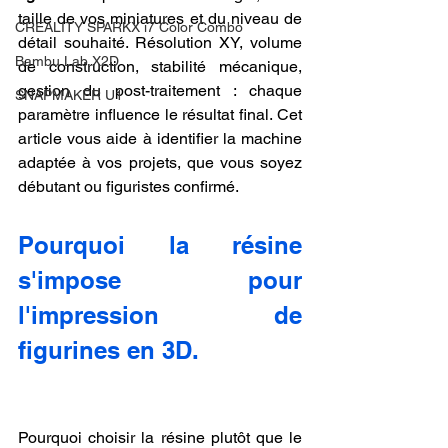
taille de vos miniatures et du niveau de 
CREALITY SPARKX i7 Color Combo
détail souhaité. Résolution XY, volume 
Bambu Lab X2D
de construction, stabilité mécanique, 
gestion du post-traitement : chaque 
SNAPMAKER U1
paramètre influence le résultat final. Cet 
article vous aide à identifier la machine 
adaptée à vos projets, que vous soyez 
débutant ou figuristes confirmé.
Pourquoi la résine 
s'impose pour 
l'impression de 
figurines en 3D.
Pourquoi choisir la résine plutôt que le 