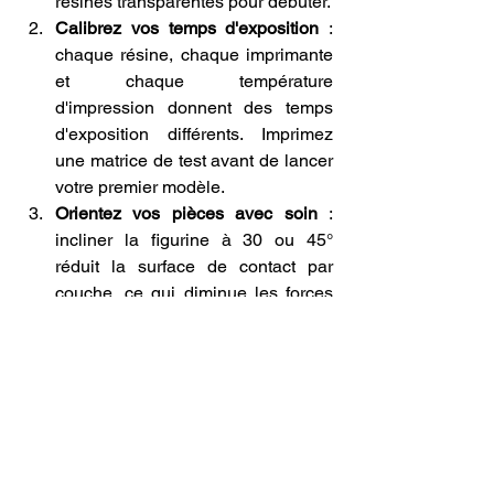
résines transparentes pour débuter.
Calibrez vos temps d'exposition
 : 
chaque résine, chaque imprimante 
et chaque température 
d'impression donnent des temps 
d'exposition différents. Imprimez 
une matrice de test avant de lancer 
votre premier modèle.
Orientez vos pièces avec soin
 : 
incliner la figurine à 30 ou 45° 
réduit la surface de contact par 
couche, ce qui diminue les forces 
de décollement et améliore la 
qualité.
Utilisez un slicer maîtrisé
 : Lychee 
Slicer et ChituBox sont les deux 
logiciels de tranchage les plus 
répandus. Leurs versions gratuites 
couvrent 90 % des besoins 