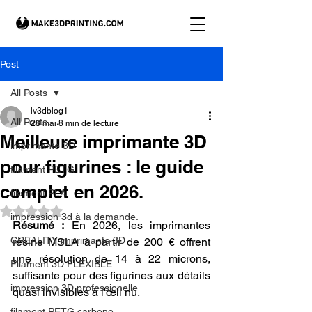
Post
All Posts
lv3dblog1
All Posts
28 mai
8 min de lecture
Meilleure imprimante 3D
imprimante 3D
pour figurines : le guide
filament PETG
complet en 2026.
filament PLA
Noté NaN étoiles sur 5.
impression 3d à la demande.
Résumé :
 En 2026, les imprimantes 
CREALITY imprimante 3D
résine MSLA à partir de 200 € offrent 
une résolution de 14 à 22 microns, 
Filament 3D FLEXIBLE
suffisante pour des figurines aux détails 
impression 3D professionelle
quasi invisibles à l'œil nu.
filament PETG carbone