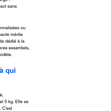
pact sans 
onnalisées ou 
pacte mérite 
de dédié à la 
ères essentiels, 
modèle.
à qui 
é, 
t 5 kg. Elle se 
 C'est 