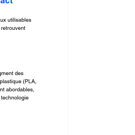
act
ux utilisables 
 retrouvent 
egment des 
plastique (PLA, 
t abordables, 
 technologie 