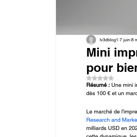
Commerce en Franchise
c
CREALITY SPARKX i7 Color 
lv3dblog1
7 juin
8 
Mini imp
pour bie
Noté NaN étoiles su
Résumé :
 Une mini i
dès 100 € et un mar
Le marché de l'impr
Research and Marke
milliards USD en 202
cette dynamique, les