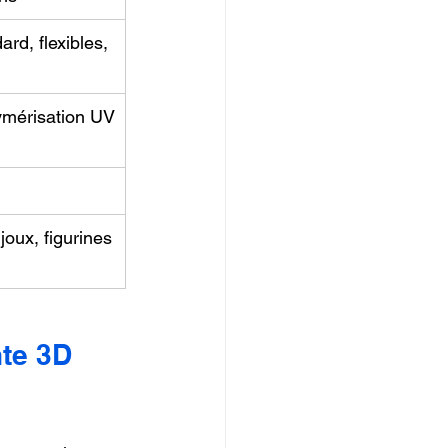
rd, flexibles, 
ymérisation UV
ijoux, figurines
te 3D 