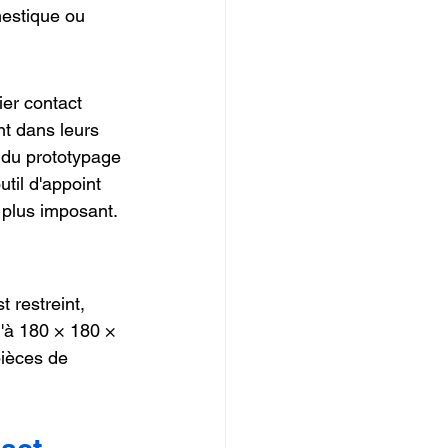
mestique ou 
ier contact 
nt dans leurs 
 du prototypage 
til d'appoint 
 plus imposant.
st restreint, 
'à 180 × 180 × 
ièces de 