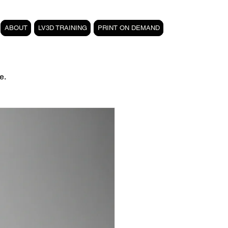
ABOUT
LV3D TRAINING
PRINT ON DEMAND
e.
filament PETG carbone
Formation 3D CPF
 3D
magasin LV3D