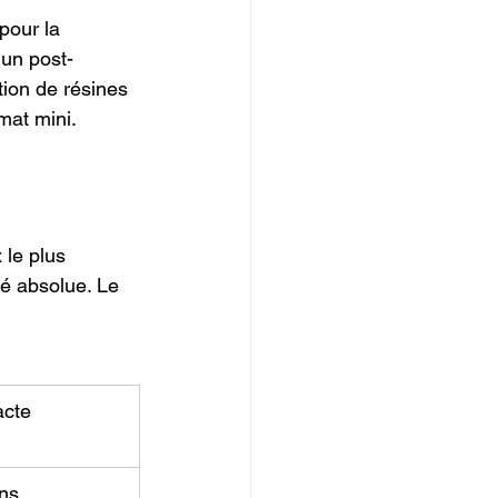
pour la 
 un post-
tion de résines 
mat mini.
 le plus 
té absolue. Le 
cte 
ns