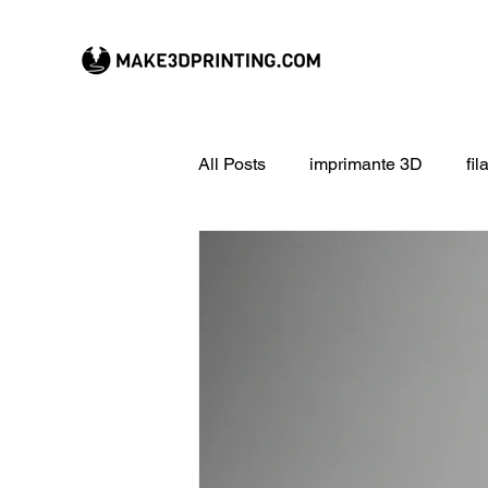
All Posts
imprimante 3D
fi
CREALITY imprimante 3D
Filament 3D
Formation à l
impression 3D en ligne
ex