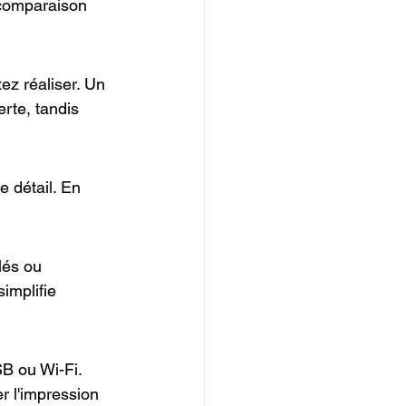
 comparaison 
ez réaliser. Un 
rte, tandis 
 détail. En 
lés ou 
simplifie 
SB ou Wi-Fi. 
 l'impression 