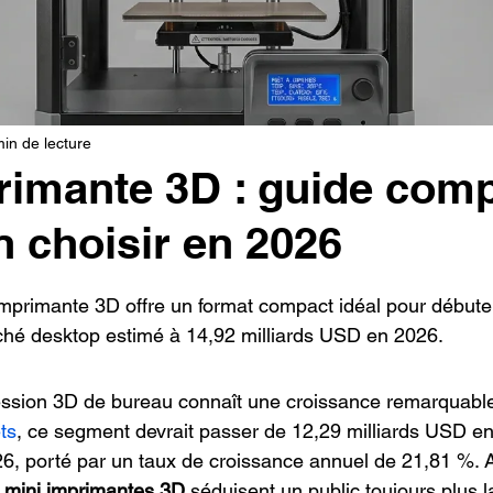
oncession LV3D
Franchise LV3D
Formation 3D QUAL
Combo
Bambu Lab X2D
SNAPMAKER U1
min de lecture
rimante 3D : guide comp
n choisir en 2026
r 5.
mprimante 3D offre un format compact idéal pour débuter
ché desktop estimé à 14,92 milliards USD en 2026.
ession 3D de bureau connaît une croissance remarquable
ts
, ce segment devrait passer de 12,29 milliards USD e
6, porté par un taux de croissance annuel de 21,81 %. 
 
mini imprimantes 3D
 séduisent un public toujours plus la