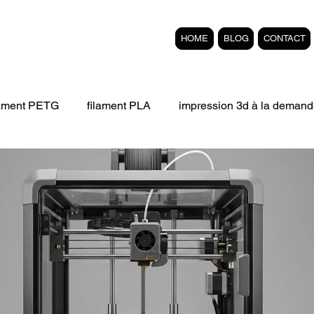
HOME
BLOG
CONTACT
lament PETG
filament PLA
impression 3d à la demand
Filament 3D FLEXIBLE
impression 3D professionelle
'impression 3D.
Formation éligible au CPF Impressio
pert en SEO
Formation 3D en ligne.
Refaire piece en