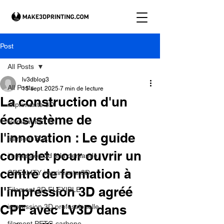
Post
All Posts
lv3dblog3
All Posts
15 sept. 2025
7 min de lecture
La construction d'un
imprimante 3D
écosystème de
filament PETG
l'innovation : Le guide
filament PLA
complet pour ouvrir un
impression 3d à la demande.
centre de formation à
CREALITY imprimante 3D
l'impression 3D agréé
Filament 3D FLEXIBLE
CPF avec LV3D dans
impression 3D professionelle
filament PETG carbone