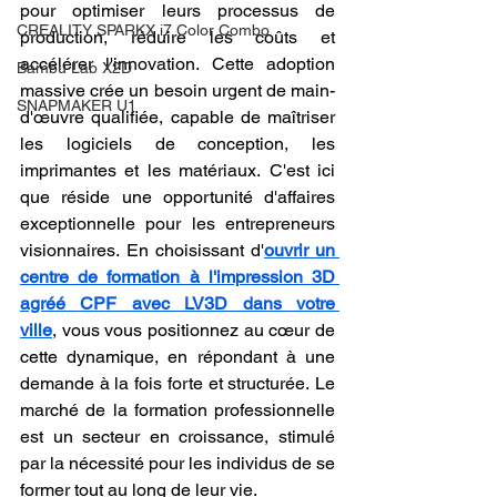
pour optimiser leurs processus de 
CREALITY SPARKX i7 Color Combo
production, réduire les coûts et 
accélérer l'innovation. Cette adoption 
Bambu Lab X2D
massive crée un besoin urgent de main-
SNAPMAKER U1
d'œuvre qualifiée, capable de maîtriser 
les logiciels de conception, les 
imprimantes et les matériaux. C'est ici 
que réside une opportunité d'affaires 
exceptionnelle pour les entrepreneurs 
visionnaires. En choisissant d'
ouvrir un 
centre de formation à l'impression 3D 
agréé CPF avec LV3D dans votre 
ville
, vous vous positionnez au cœur de 
cette dynamique, en répondant à une 
demande à la fois forte et structurée. Le 
marché de la formation professionnelle 
est un secteur en croissance, stimulé 
par la nécessité pour les individus de se 
former tout au long de leur vie.