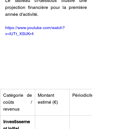
Le tableau ci-dessous illustre une 
projection financière pour la première 
année d'activité.
https://www.youtube.com/watch?
v=lUTt_XSUKr4
Catégorie de 
Montant 
Périodicité
coûts / 
estimé (€)
revenus
Investisseme
nt initial