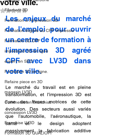
votre ville.
Filament 3D
Noté NaN étoiles sur 5.
Les enjeux du marché 
Formation à l'impression 3D.
de l'emploi pour ouvrir 
Formation éligible au CPF Impressio
un centre de formation à 
Formation 3D CPF
l'impression 3D agréé 
impression 3D en ligne
CPF avec LV3D dans 
expert en SEO
votre ville.
Formation 3D en ligne.
Refaire piece en 3D
Le marché du travail est en pleine 
magasin LV3D
transformation, et l'impression 3D est 
l'une des forces motrices de cette 
Commerce en Franchise
évolution. Des secteurs aussi variés 
concession LV3D
que l'automobile, l'aéronautique, la 
Franchise LV3D
santé et le design adoptent 
massivement la fabrication additive 
Formation 3D QUALIOPI